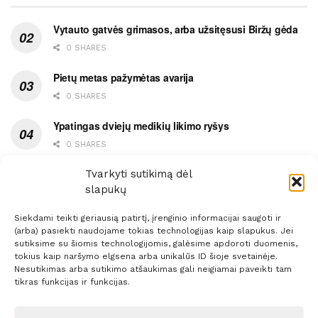
Vytauto gatvės grimasos, arba užsitęsusi Biržų gėda
0 SHARES
Pietų metas pažymėtas avarija
0 SHARES
Ypatingas dviejų medikių likimo ryšys
0 SHARES
Ašaromis baigęsis užėjimas į piceriją
Tvarkyti sutikimą dėl
slapukų
0 SHARES
Siekdami teikti geriausią patirtį, įrenginio informacijai saugoti ir
(arba) pasiekti naudojame tokias technologijas kaip slapukus. Jei
sutiksime su šiomis technologijomis, galėsime apdoroti duomenis,
tokius kaip naršymo elgsena arba unikalūs ID šioje svetainėje.
Nesutikimas arba sutikimo atšaukimas gali neigiamai paveikti tam
Prenumerata
Reklama
Taisyklės
Kontaktai
tikras funkcijas ir funkcijas.