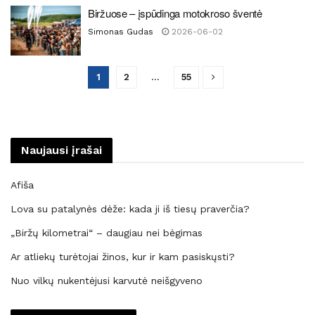
Biržuose – įspūdinga motokroso šventė
Simonas Gudas
2026-06-02
1
2
…
55
Naujausi įrašai
Afiša
Lova su patalynės dėže: kada ji iš tiesų praverčia?
„Biržų kilometrai“ – daugiau nei bėgimas
Ar atliekų turėtojai žinos, kur ir kam pasiskųsti?
Nuo vilkų nukentėjusi karvutė neišgyveno