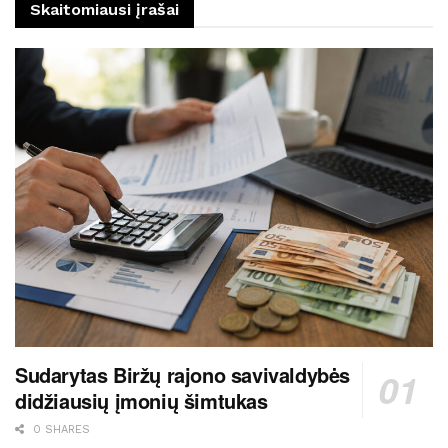
Skaitomiausi įrašai
Sudarytas Biržų rajono savivaldybės
didžiausių įmonių šimtukas
0 SHARES