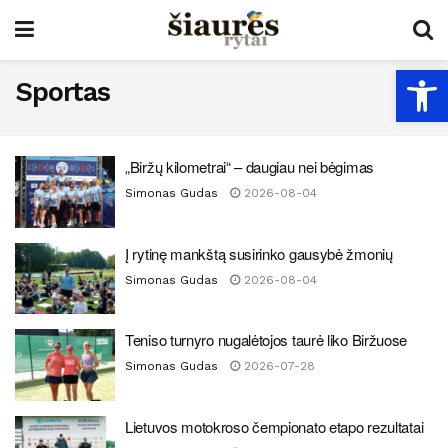
Open
Sportas
„Biržų kilometrai“ – daugiau nei bėgimas
Simonas Gudas
2026-08-04
Į rytinę mankštą susirinko gausybė žmonių
Simonas Gudas
2026-08-04
Teniso turnyro nugalėtojos taurė liko Biržuose
Simonas Gudas
2026-07-28
Lietuvos motokroso čempionato etapo rezultatai