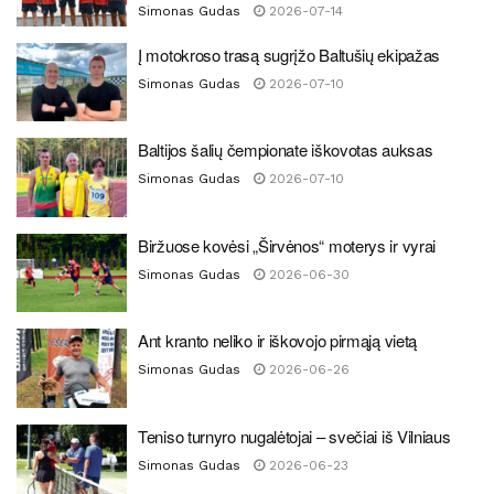
Simonas Gudas
2026-07-14
Į motokroso trasą sugrįžo Baltušių ekipažas
Simonas Gudas
2026-07-10
Baltijos šalių čempionate iškovotas auksas
Simonas Gudas
2026-07-10
Biržuose kovėsi „Širvėnos“ moterys ir vyrai
Simonas Gudas
2026-06-30
Ant kranto neliko ir iškovojo pirmąją vietą
Simonas Gudas
2026-06-26
Teniso turnyro nugalėtojai – svečiai iš Vilniaus
Simonas Gudas
2026-06-23