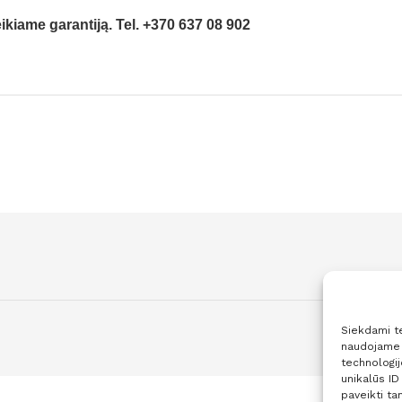
kiame garantiją. Tel. +370 637 08 902
Siekdami tei
naudojame t
technologi
unikalūs ID
paveikti tam