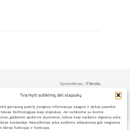
Sprendimas:
ITBrolis
Tvarkyti sutikimą dėl slapukų
kti geriausią patirtį, įrenginio informacijai saugoti ir (arba) pasiekti
okias technologijas kaip slapukus. Jei sutiksime su šiomis
jomis, galėsime apdoroti duomenis, tokius kaip naršymo elgsena arba
 šioje svetainėje. Nesutikimas arba sutikimo atšaukimas gali neigiamai
 tikras funkcijas ir funkcijas.