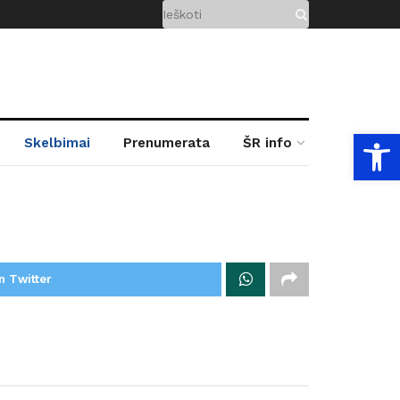
Open
Skelbimai
Prenumerata
ŠR info
n Twitter