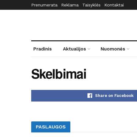
Prenumerata
Reklama
Taisyklės
Kontaktai
Pradinis
Aktualijos
Nuomonės
Skelbimai
Share on Facebook
PASLAUGOS