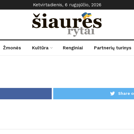
Ketvirtadienis, 6 rugpjūčio, 2026
Žmonės
Kultūra
Renginiai
Partnerių turinys
Share o