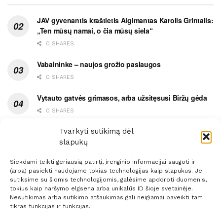
JAV gyvenantis kraštietis Algimantas Karolis Grintalis:
„Ten mūsų namai, o čia mūsų siela“
0 SHARES
Vabalninke – naujos grožio paslaugos
0 SHARES
Vytauto gatvės grimasos, arba užsitęsusi Biržų gėda
0 SHARES
Pietų metas pažymėtas avarija
Tvarkyti sutikimą dėl
slapukų
0 SHARES
Siekdami teikti geriausią patirtį, įrenginio informacijai saugoti ir
(arba) pasiekti naudojame tokias technologijas kaip slapukus. Jei
sutiksime su šiomis technologijomis, galėsime apdoroti duomenis,
tokius kaip naršymo elgsena arba unikalūs ID šioje svetainėje.
Nesutikimas arba sutikimo atšaukimas gali neigiamai paveikti tam
Prenumerata
Reklama
Taisyklės
Kontaktai
tikras funkcijas ir funkcijas.