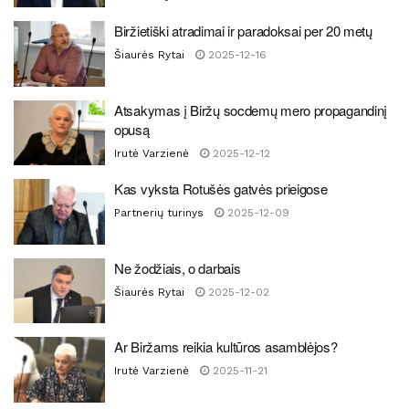
Biržietiški atradimai ir paradoksai per 20 metų
Šiaurės Rytai
2025-12-16
Atsakymas į Biržų socdemų mero propagandinį
opusą
Irutė Varzienė
2025-12-12
Kas vyksta Rotušės gatvės prieigose
Partnerių turinys
2025-12-09
Ne žodžiais, o darbais
Šiaurės Rytai
2025-12-02
Ar Biržams reikia kultūros asamblėjos?
Irutė Varzienė
2025-11-21