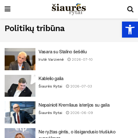
Open
Politikų tribūna
Vasara su Stalino šešėliu
Irutė Varzienė
2026-07-10
Kablelio galia
Šiaurės Rytai
2026-07-03
Nepainioti Kremliaus isterijos su galia
Šiaurės Rytai
2026-06-09
Ne ryžtas gintis, o išsigandusio triušiuko
cypsėjimas