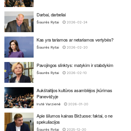
Darbai, darbeliai
Šiaurės Rytai
2026-02-24
Kas yra tariamos ar netariamos vertybės?
Šiaurės Rytai
2026-02-20
Pavojingos slinktys: matykim ir stabdykim
Šiaurės Rytai
2026-02-10
Aukštaitijos kultūros asamblėjos įkūrimas
Panevėžyje
Irutė Varzienė
2026-01-20
Apie šilumos kainas Biržuose: faktai, o ne
spekuliacijos
Šiaurės Rytai
2025-12-30