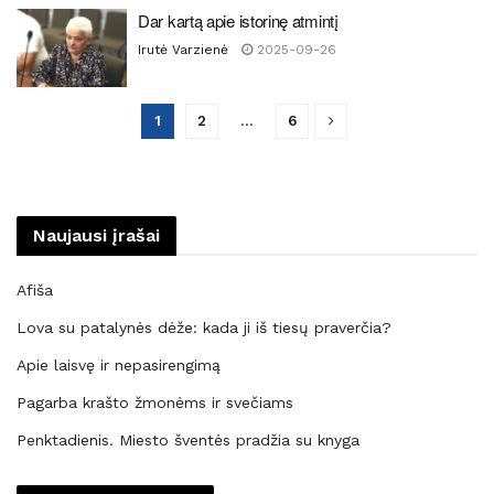
Dar kartą apie istorinę atmintį
Irutė Varzienė
2025-09-26
1
2
…
6
Naujausi įrašai
Afiša
Lova su patalynės dėže: kada ji iš tiesų praverčia?
Apie laisvę ir nepasirengimą
Pagarba krašto žmonėms ir svečiams
Penktadienis. Miesto šventės pradžia su knyga