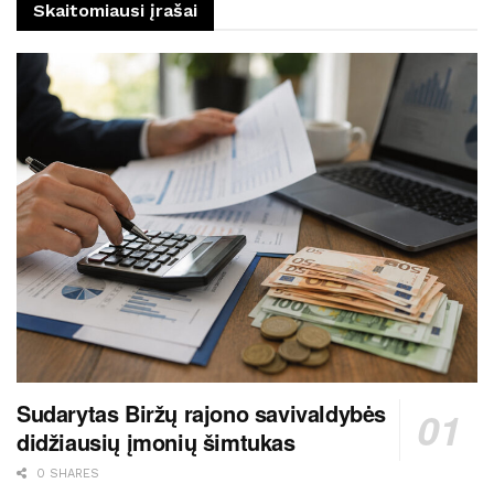
Skaitomiausi įrašai
Sudarytas Biržų rajono savivaldybės
didžiausių įmonių šimtukas
0 SHARES