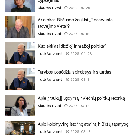
Šiaurės Rytai
2026-05-29
Ar atsiras Biržuose ženklai „Rezervuota
stovėjimo vieta“?
Šiaurės Rytai
2026-05-19
Kuo skiriasi didžioji ir mažoji politika?
Irutė Varzienė
2026-04-28
Tarybos posėdžių spindesys ir skurdas
Irutė Varzienė
2026-03-31
Apie įtraukųjį ugdymą ir vietinių politikų retoriką
Šiaurės Rytai
2026-03-17
Apie kolektyvinę istorinę atmintį ir Biržų tapatybę
Irutė Varzienė
2026-03-13