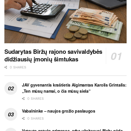
Sudarytas Biržų rajono savivaldybės
didžiausių įmonių šimtukas
0 SHARES
JAV gyvenantis kraštietis Algimantas Karolis Grintalis:
„Ten mūsų namai, o čia mūsų siela“
0 SHARES
Vabalninke – naujos grožio paslaugos
0 SHARES
Vytauto gatvės grimasos, arba užsitęsusi Biržų gėda