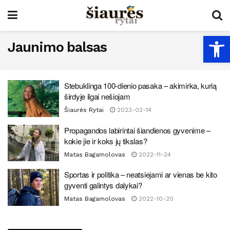
Open
Jaunimo balsas
Stebuklinga 100-dienio pasaka – akimirka, kurią
širdyje ilgai nešiojam
Šiaurės Rytai
2023-02-14
Propagandos labirintai šiandienos gyvenime –
kokie jie ir koks jų tikslas?
Matas Bagamolovas
2022-11-24
Sportas ir politika – neatsiejami ar vienas be kito
gyventi galintys dalykai?
Matas Bagamolovas
2022-10-20