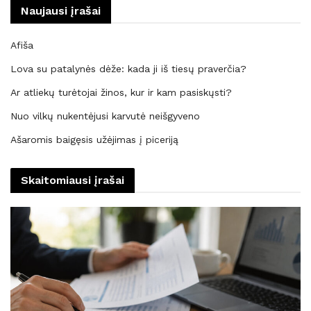
Naujausi įrašai
Afiša
Lova su patalynės dėže: kada ji iš tiesų praverčia?
Ar atliekų turėtojai žinos, kur ir kam pasiskųsti?
Nuo vilkų nukentėjusi karvutė neišgyveno
Ašaromis baigęsis užėjimas į piceriją
Skaitomiausi įrašai