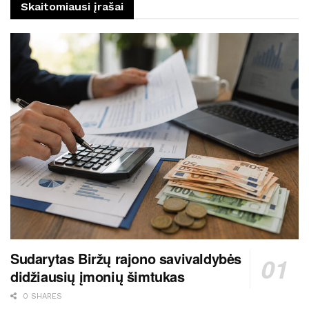
Skaitomiausi įrašai
Sudarytas Biržų rajono savivaldybės
didžiausių įmonių šimtukas
0 SHARES