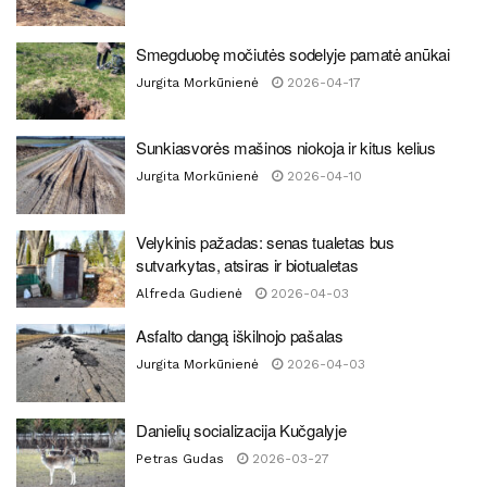
Smegduobę močiutės sodelyje pamatė anūkai
Jurgita Morkūnienė
2026-04-17
Sunkiasvorės mašinos niokoja ir kitus kelius
Jurgita Morkūnienė
2026-04-10
Velykinis pažadas: senas tualetas bus
sutvarkytas, atsiras ir biotualetas
Alfreda Gudienė
2026-04-03
Asfalto dangą iškilnojo pašalas
Jurgita Morkūnienė
2026-04-03
Danielių socializacija Kučgalyje
Petras Gudas
2026-03-27