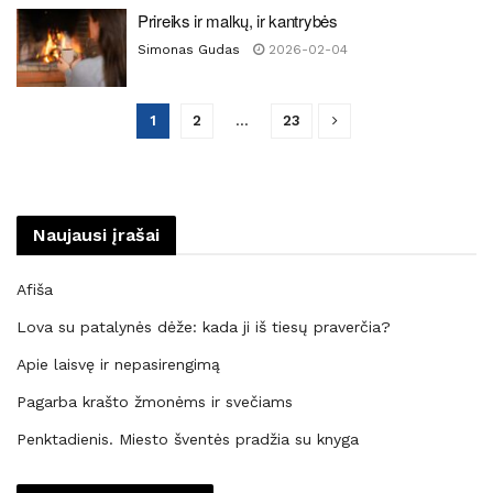
Prireiks ir malkų, ir kantrybės
Simonas Gudas
2026-02-04
1
2
…
23
Naujausi įrašai
Afiša
Lova su patalynės dėže: kada ji iš tiesų praverčia?
Apie laisvę ir nepasirengimą
Pagarba krašto žmonėms ir svečiams
Penktadienis. Miesto šventės pradžia su knyga