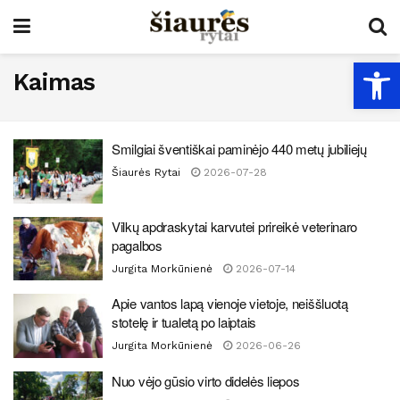
Open
Kaimas
Smilgiai šventiškai paminėjo 440 metų jubiliejų
Šiaurės Rytai
2026-07-28
Vilkų apdraskytai karvutei prireikė veterinaro
pagalbos
Jurgita Morkūnienė
2026-07-14
Apie vantos lapą vienoje vietoje, neiššluotą
stotelę ir tualetą po laiptais
Jurgita Morkūnienė
2026-06-26
Nuo vėjo gūsio virto didelės liepos