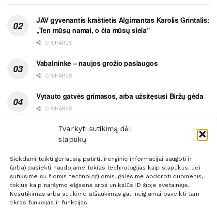
JAV gyvenantis kraštietis Algimantas Karolis Grintalis:
„Ten mūsų namai, o čia mūsų siela“
0 SHARES
Vabalninke – naujos grožio paslaugos
0 SHARES
Vytauto gatvės grimasos, arba užsitęsusi Biržų gėda
0 SHARES
Pietų metas pažymėtas avarija
Tvarkyti sutikimą dėl
slapukų
0 SHARES
Siekdami teikti geriausią patirtį, įrenginio informacijai saugoti ir
(arba) pasiekti naudojame tokias technologijas kaip slapukus. Jei
sutiksime su šiomis technologijomis, galėsime apdoroti duomenis,
tokius kaip naršymo elgsena arba unikalūs ID šioje svetainėje.
Nesutikimas arba sutikimo atšaukimas gali neigiamai paveikti tam
Prenumerata
Reklama
Taisyklės
Kontaktai
tikras funkcijas ir funkcijas.