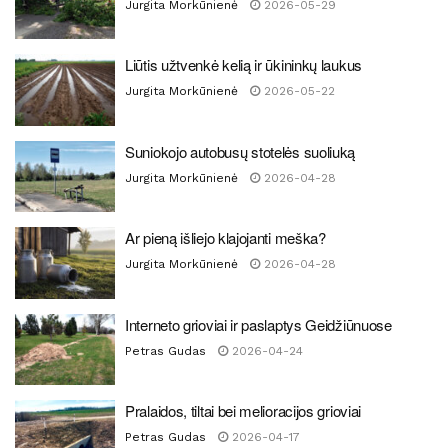
Jurgita Morkūnienė
2026-05-29
Liūtis užtvenkė kelią ir ūkininkų laukus
Jurgita Morkūnienė
2026-05-22
Suniokojo autobusų stotelės suoliuką
Jurgita Morkūnienė
2026-04-28
Ar pieną išliejo klajojanti meška?
Jurgita Morkūnienė
2026-04-28
Interneto grioviai ir paslaptys Geidžiūnuose
Petras Gudas
2026-04-24
Pralaidos, tiltai bei melioracijos grioviai
Petras Gudas
2026-04-17