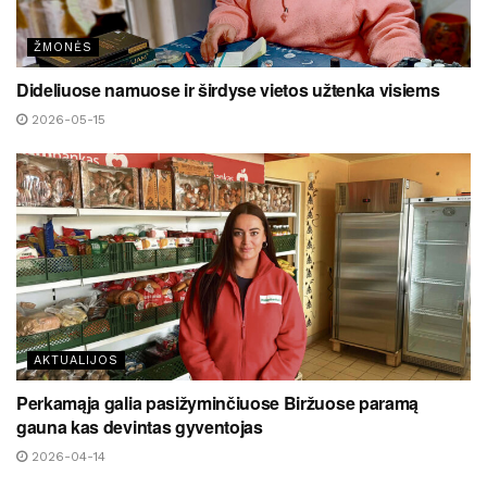
ŽMONĖS
Dideliuose namuose ir širdyse vietos užtenka visiems
2026-05-15
AKTUALIJOS
Perkamąja galia pasižyminčiuose Biržuose paramą
gauna kas devintas gyventojas
2026-04-14