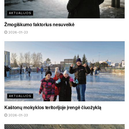
AKTUALIJOS
Žmogiškumo faktorius nesuveikė
2026-01-23
AKTUALIJOS
Kaštonų mokyklos teritorijoje įrengė čiuožyklą
2026-01-23