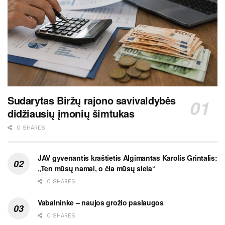
Sudarytas Biržų rajono savivaldybės
didžiausių įmonių šimtukas
0 SHARES
JAV gyvenantis kraštietis Algimantas Karolis Grintalis:
„Ten mūsų namai, o čia mūsų siela“
0 SHARES
Vabalninke – naujos grožio paslaugos
0 SHARES