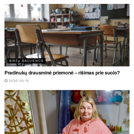
BIRŽŲ NAUJIENOS
Pradinukų drausminė priemonė – rišimas prie suolo?
2026-05-15