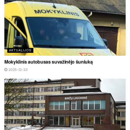
AKTUALIJOS
Mokyklinis autobusas suvažinėjo šuniuką
2025-12-23