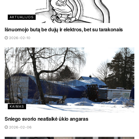
AKTUALIJOS
Išnuomojo butą be dujų ir elektros, bet su tarakonais
2026-02-10
KAIMAS
Sniego svorio neatlaikė ūkio angaras
2026-02-06