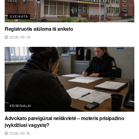
SVEIKATA
Registruotis siūloma iš anksto
2026-05-19
KRIMINALAI
Advokato pareigūnai neiškvietė – moteris prisipažino
įvykdžiusi vagystę?
2026-05-15