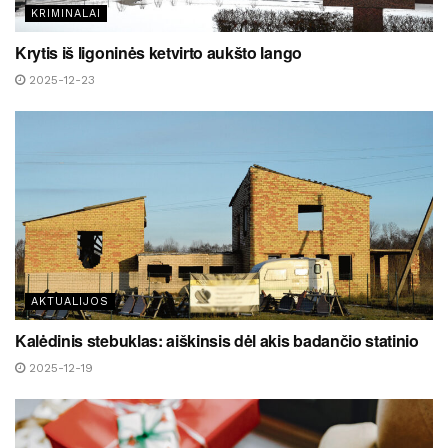
KRIMINALAI
Krytis iš ligoninės ketvirto aukšto lango
2025-12-23
AKTUALIJOS
Kalėdinis stebuklas: aiškinsis dėl akis badančio statinio
2025-12-19