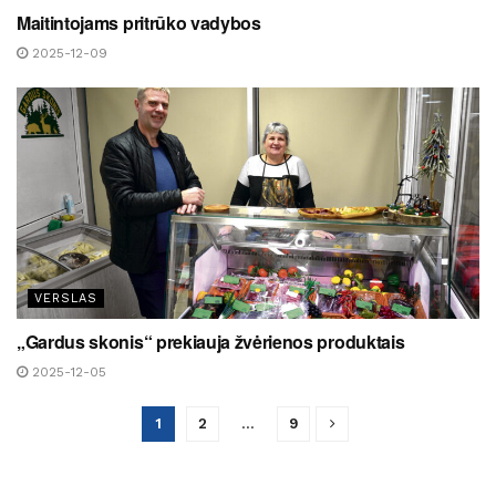
Maitintojams pritrūko vadybos
2025-12-09
VERSLAS
„Gardus skonis“ prekiauja žvėrienos produktais
2025-12-05
1
2
…
9