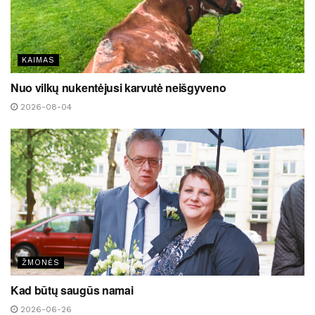
KAIMAS
Nuo vilkų nukentėjusi karvutė neišgyveno
2026-08-04
ŽMONĖS
Kad būtų saugūs namai
2026-06-26