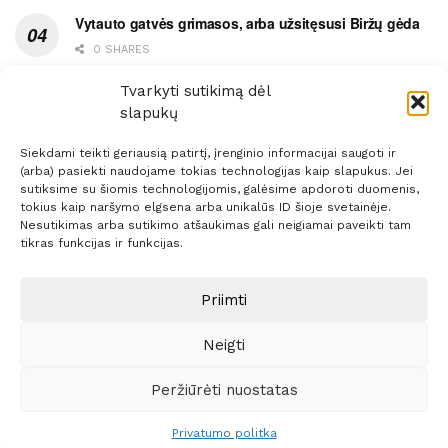
Vytauto gatvės grimasos, arba užsitęsusi Biržų gėda
0 SHARES
Pietų metas pažymėtas avarija
Tvarkyti sutikimą dėl
slapukų
0 SHARES
Siekdami teikti geriausią patirtį, įrenginio informacijai saugoti ir
(arba) pasiekti naudojame tokias technologijas kaip slapukus. Jei
sutiksime su šiomis technologijomis, galėsime apdoroti duomenis,
tokius kaip naršymo elgsena arba unikalūs ID šioje svetainėje.
Nesutikimas arba sutikimo atšaukimas gali neigiamai paveikti tam
Prenumerata
Reklama
Taisyklės
Kontaktai
tikras funkcijas ir funkcijas.
Sprendimas:
ITBrolis
Priimti
Neigti
© 2021 Visos teisės saugomos
Siaure.lt
Peržiūrėti nuostatas
Privatumo politka