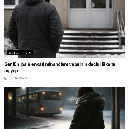
AKTUALIJOS
Seniūnijos slenkstį minančiam vabalninkiečiui iškelta
sąlyga
2026-01-27