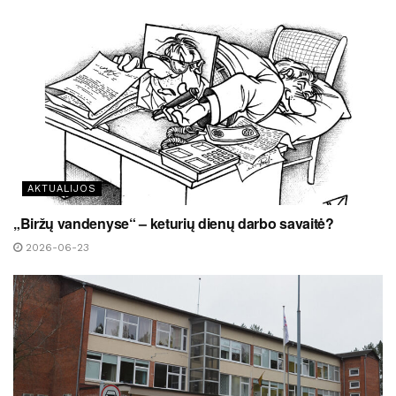
AKTUALIJOS
„Biržų vandenyse“ – keturių dienų darbo savaitė?
2026-06-23