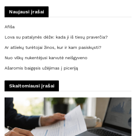
Naujausi įrašai
Afiša
Lova su patalynės dėže: kada ji iš tiesų praverčia?
Ar atliekų turėtojai žinos, kur ir kam pasiskųsti?
Nuo vilkų nukentėjusi karvutė neišgyveno
Ašaromis baigęsis užėjimas į piceriją
Skaitomiausi įrašai