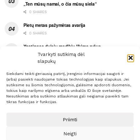
„Ten mūsų namai, o čia mūsų siela“
0 SHARES
Pietų metas pažymėtas avarija
0 SHARES
Ypatingas dviejų medikių likimo ryšys
Tvarkyti sutikimą dėl
0 SHARES
slapukų
Siekdami teikti geriausią patirtį, įrenginio informacijai saugoti ir
(arba) pasiekti naudojame tokias technologijas kaip slapukus. Jei
sutiksime su šiomis technologijomis, galėsime apdoroti duomenis,
tokius kaip naršymo elgsena arba unikalūs ID šioje svetainėje.
Prenumerata
Reklama
Taisyklės
Kontaktai
Nesutikimas arba sutikimo atšaukimas gali neigiamai paveikti tam
tikras funkcijas ir funkcijas.
Sprendimas:
ITBrolis
Priimti
© 2021 Visos teisės saugomos
Siaure.lt
Neigti