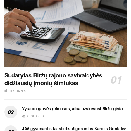
Sudarytas Biržų rajono savivaldybės
didžiausių įmonių šimtukas
0 SHARES
Vytauto gatvės grimasos, arba užsitęsusi Biržų gėda
0 SHARES
JAV gyvenantis kraštietis Algimantas Karolis Grintalis: