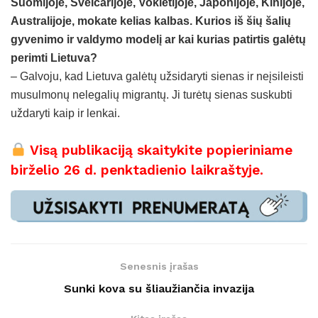
Suomijoje, Šveicarijoje, Vokietijoje, Japonijoje, Kinijoje,
Australijoje, mokate kelias kalbas. Kurios iš šių šalių
gyvenimo ir valdymo modelį ar kai kurias patirtis galėtų
perimti Lietuva?
– Galvoju, kad Lietuva galėtų užsidaryti sienas ir neįsileisti
musulmonų nelegalių migrantų. Ji turėtų sienas suskubti
uždaryti kaip ir lenkai.
Visą publikaciją skaitykite popieriniame
birželio 26 d. penktadienio laikraštyje.
Senesnis įrašas
Sunki kova su šliaužiančia invazija