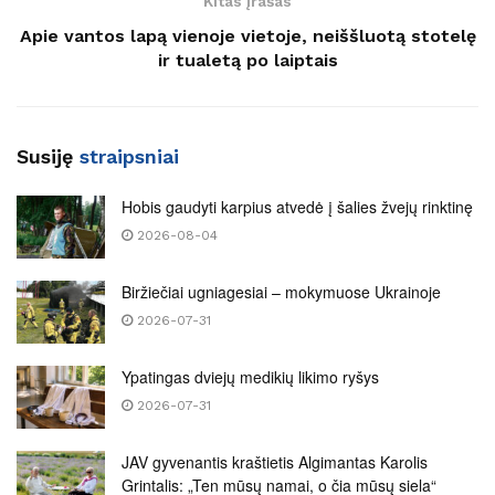
Kitas įrašas
Apie vantos lapą vienoje vietoje, neiššluotą stotelę
ir tualetą po laiptais
Susiję
straipsniai
Hobis gaudyti karpius atvedė į šalies žvejų rinktinę
2026-08-04
Biržiečiai ugniagesiai – mokymuose Ukrainoje
2026-07-31
Ypatingas dviejų medikių likimo ryšys
2026-07-31
JAV gyvenantis kraštietis Algimantas Karolis
Grintalis: „Ten mūsų namai, o čia mūsų siela“