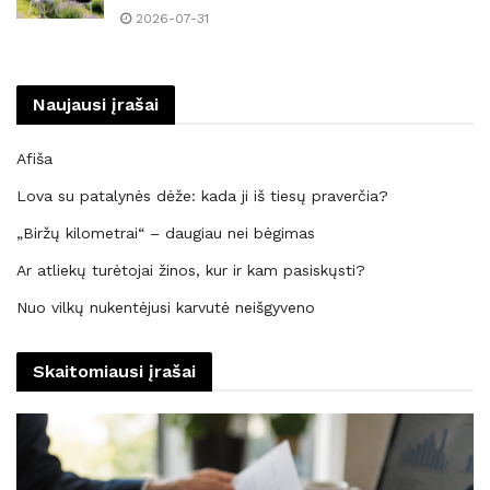
2026-07-31
Naujausi įrašai
Afiša
Lova su patalynės dėže: kada ji iš tiesų praverčia?
„Biržų kilometrai“ – daugiau nei bėgimas
Ar atliekų turėtojai žinos, kur ir kam pasiskųsti?
Nuo vilkų nukentėjusi karvutė neišgyveno
Skaitomiausi įrašai