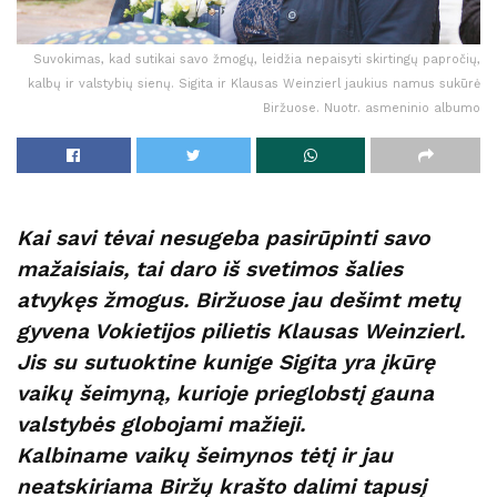
Suvokimas, kad sutikai savo žmogų, leidžia nepaisyti skirtingų papročių,
kalbų ir valstybių sienų. Sigita ir Klausas Weinzierl jaukius namus sukūrė
Biržuose. Nuotr. asmeninio albumo
Kai savi tėvai nesugeba pasirūpinti savo
mažaisiais, tai daro iš svetimos šalies
atvykęs žmogus. Biržuose jau dešimt metų
gyvena Vokietijos pilietis Klausas Weinzierl.
Jis su sutuoktine kunige Sigita yra įkūrę
vaikų šeimyną, kurioje prieglobstį gauna
valstybės globojami mažieji.
Kalbiname vaikų šeimynos tėtį ir jau
neatskiriama Biržų krašto dalimi tapusį