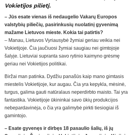
Vokietijos pilietį.
– Jūs esate vienas iš nedaugelio Vakarų Europos
valstybių piliečių, pasirinkusių nuolatinį gyvenimą
mažame Lietuvos mieste. Kokia tai patirtis?
– Manau, Lietuvos Vyriausybė žymiai geriau veikia nei
Vokietijoje. Čia jaučiuosi žymiai saugiau nei gimtojoje
šalyje. Lietuviai supranta savo rytinio kaimyno grėsmę
geriau nei Vokietijos politikai.
Biržai man patinka. Dydžiu panašūs kaip mano gimtasis
miestelis Vokietijoje, kur augau. Čia yra kepykla, mėsinė,
turgus, galima gauti natūralaus neperdirbto maisto. Tai yra
fantastika. Vokietijoje ūkininkai savo ūkių produkcijos
nebepardavinėja, o čia yra galimybė pirkti tiesiogiai iš
gamintojo.
– Esate gyvenęs ir dirbęs 18 pasaulio šalių, iš jų