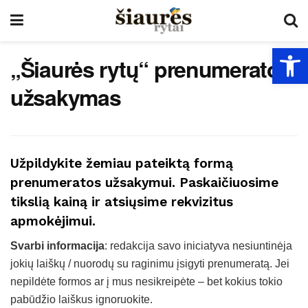
Open
„Šiaurės rytų“ prenumeratos
užsakymas
Užpildykite žemiau pateiktą formą
prenumeratos užsakymui. Paskaičiuosime
tikslią kainą ir atsiųsime rekvizitus
apmokėjimui.
Svarbi informacija
: redakcija savo iniciatyva nesiuntinėja
jokių laiškų / nuorodų su raginimu įsigyti prenumeratą. Jei
nepildėte formos ar į mus nesikreipėte – bet kokius tokio
pabūdžio laiškus ignoruokite.