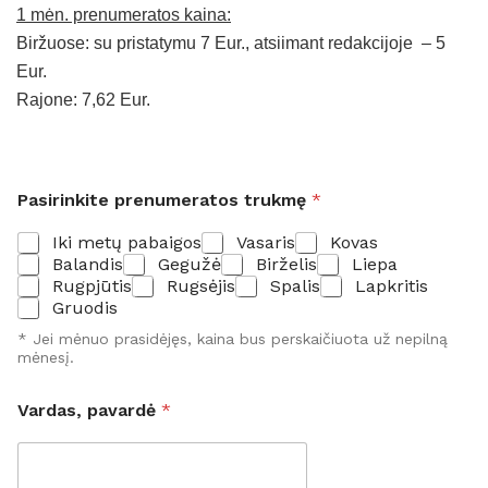
1 mėn. prenumeratos kaina:
Biržuose: su pristatymu 7 Eur., atsiimant redakcijoje – 5
Eur.
Rajone: 7,62 Eur.
Pasirinkite prenumeratos trukmę
*
Iki metų pabaigos
Vasaris
Kovas
Balandis
Gegužė
Birželis
Liepa
Rugpjūtis
Rugsėjis
Spalis
Lapkritis
Gruodis
* Jei mėnuo prasidėjęs, kaina bus perskaičiuota už nepilną
mėnesį.
Vardas, pavardė
*