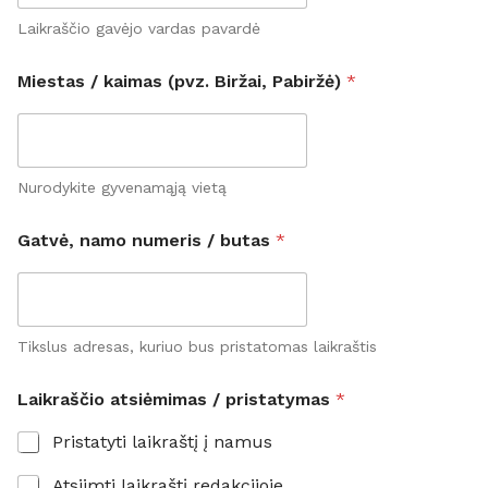
Laikraščio gavėjo vardas pavardė
Miestas / kaimas (pvz. Biržai, Pabiržė)
*
Nurodykite gyvenamąją vietą
K
Gatvė, namo numeris / butas
*
o
n
t
a
k
t
Tikslus adresas, kuriuo bus pristatomas laikraštis
i
n
Laikraščio atsiėmimas / pristatymas
*
i
s
Pristatyti laikraštį į namus
p
r
Atsiimti laikraštį redakcijoje