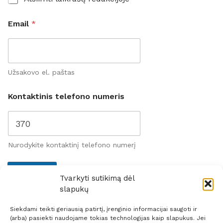
e
n
u
Email
*
m
e
r
a
t
Užsakovo el. paštas
o
s
Kontaktinis telefono numeris
b
u
t
a
s
Nurodykite kontaktinį telefono numerį
Užsakyti
Tvarkyti sutikimą dėl
slapukų
Siekdami teikti geriausią patirtį, įrenginio informacijai saugoti ir
(arba) pasiekti naudojame tokias technologijas kaip slapukus. Jei