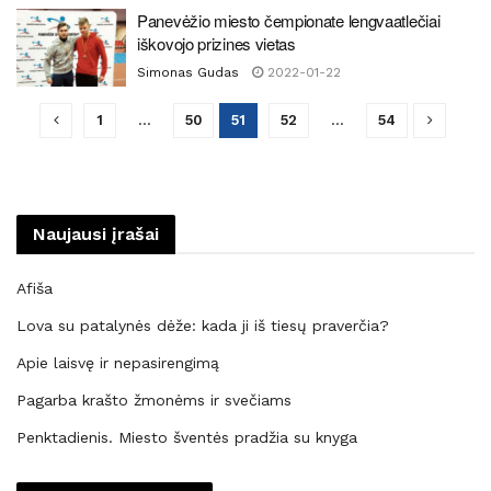
Panevėžio miesto čempionate lengvaatlečiai
iškovojo prizines vietas
Simonas Gudas
2022-01-22
1
…
50
51
52
…
54
Naujausi įrašai
Afiša
Lova su patalynės dėže: kada ji iš tiesų praverčia?
Apie laisvę ir nepasirengimą
Pagarba krašto žmonėms ir svečiams
Penktadienis. Miesto šventės pradžia su knyga