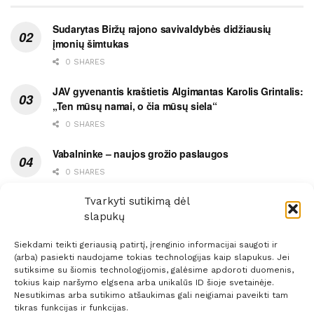
Sudarytas Biržų rajono savivaldybės didžiausių
įmonių šimtukas
0 SHARES
JAV gyvenantis kraštietis Algimantas Karolis Grintalis:
„Ten mūsų namai, o čia mūsų siela“
0 SHARES
Vabalninke – naujos grožio paslaugos
0 SHARES
Vytauto gatvės grimasos, arba užsitęsusi Biržų gėda
Tvarkyti sutikimą dėl
slapukų
0 SHARES
Siekdami teikti geriausią patirtį, įrenginio informacijai saugoti ir
(arba) pasiekti naudojame tokias technologijas kaip slapukus. Jei
sutiksime su šiomis technologijomis, galėsime apdoroti duomenis,
tokius kaip naršymo elgsena arba unikalūs ID šioje svetainėje.
Nesutikimas arba sutikimo atšaukimas gali neigiamai paveikti tam
Prenumerata
Reklama
Taisyklės
Kontaktai
tikras funkcijas ir funkcijas.