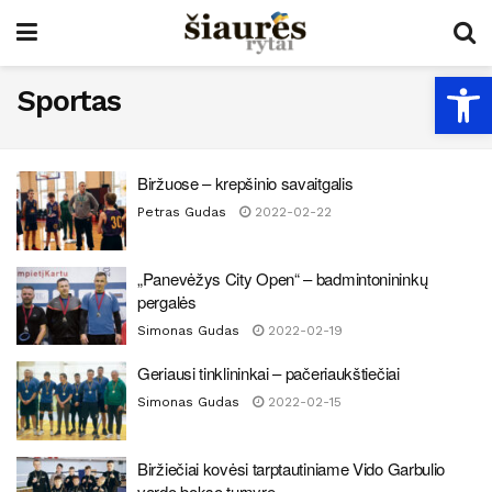
Open
Sportas
Biržuose – krepšinio savaitgalis
Petras Gudas
2022-02-22
„Panevėžys City Open“ – badmintonininkų
pergalės
Simonas Gudas
2022-02-19
Geriausi tinklininkai – pačeriaukštiečiai
Simonas Gudas
2022-02-15
Biržiečiai kovėsi tarptautiniame Vido Garbulio
vardo bokso turnyre