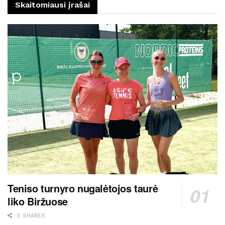
Skaitomiausi įrašai
Teniso turnyro nugalėtojos taurė
liko Biržuose
0 SHARES