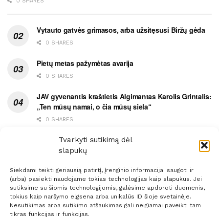
0 SHARES
Vytauto gatvės grimasos, arba užsitęsusi Biržų gėda
0 SHARES
Pietų metas pažymėtas avarija
0 SHARES
JAV gyvenantis kraštietis Algimantas Karolis Grintalis:
„Ten mūsų namai, o čia mūsų siela“
0 SHARES
Ypatingas dviejų medikių likimo ryšys
Tvarkyti sutikimą dėl
slapukų
0 SHARES
Siekdami teikti geriausią patirtį, įrenginio informacijai saugoti ir
(arba) pasiekti naudojame tokias technologijas kaip slapukus. Jei
sutiksime su šiomis technologijomis, galėsime apdoroti duomenis,
tokius kaip naršymo elgsena arba unikalūs ID šioje svetainėje.
Nesutikimas arba sutikimo atšaukimas gali neigiamai paveikti tam
Prenumerata
Reklama
Taisyklės
Kontaktai
tikras funkcijas ir funkcijas.