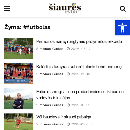
Open
Žyma:
#futbolas
Pirmosios namų rungtynės pažymėtos rekordu
Simonas Gudas
2026-05-12
Kalėdinis turnyras subūrė futbolo bendruomenę
Simonas Gudas
2025-12-30
Futbolo smūgis – nuo pradedančiosios iki būrelio
vadovės ir teisėjos
Simonas Gudas
2025-10-17
Vėl baudinys ir skaudi pabaiga
Simonas Gudas
2025-09-30