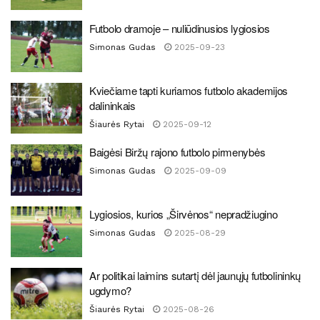
Futbolo dramoje – nuliūdinusios lygiosios
Simonas Gudas
2025-09-23
Kviečiame tapti kuriamos futbolo akademijos
dalininkais
Šiaurės Rytai
2025-09-12
Baigėsi Biržų rajono futbolo pirmenybės
Simonas Gudas
2025-09-09
Lygiosios, kurios „Širvėnos“ nepradžiugino
Simonas Gudas
2025-08-29
Ar politikai laimins sutartį dėl jaunųjų futbolininkų
ugdymo?
Šiaurės Rytai
2025-08-26