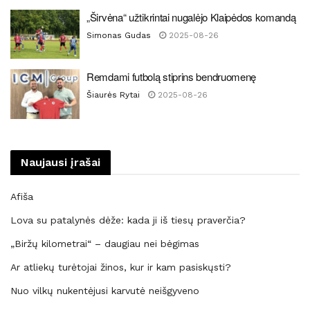
„Širvėna“ užtikrintai nugalėjo Klaipėdos komandą
Simonas Gudas
2025-08-26
Remdami futbolą stiprins bendruomenę
Šiaurės Rytai
2025-08-26
Naujausi įrašai
Afiša
Lova su patalynės dėže: kada ji iš tiesų praverčia?
„Biržų kilometrai“ – daugiau nei bėgimas
Ar atliekų turėtojai žinos, kur ir kam pasiskųsti?
Nuo vilkų nukentėjusi karvutė neišgyveno