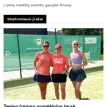
Į rytinę mankštą susirinko gausybė žmonių
Skaitomiausi įrašai
Teniso turnyro nugalėtojos taurė