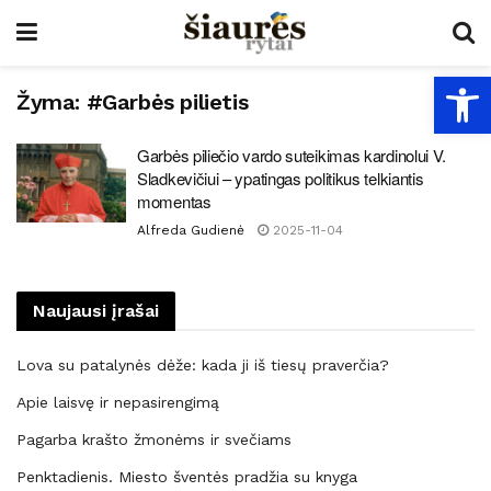
Open
Žyma:
#Garbės pilietis
Garbės piliečio vardo suteikimas kardinolui V.
Sladkevičiui – ypatingas politikus telkiantis
momentas
Alfreda Gudienė
2025-11-04
Naujausi įrašai
Lova su patalynės dėže: kada ji iš tiesų praverčia?
Apie laisvę ir nepasirengimą
Pagarba krašto žmonėms ir svečiams
Penktadienis. Miesto šventės pradžia su knyga