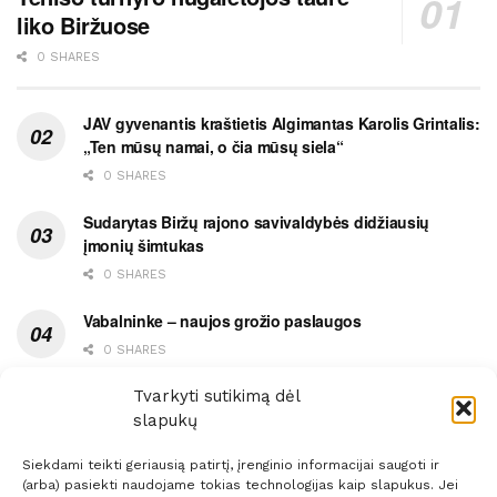
liko Biržuose
0 SHARES
JAV gyvenantis kraštietis Algimantas Karolis Grintalis:
„Ten mūsų namai, o čia mūsų siela“
0 SHARES
Sudarytas Biržų rajono savivaldybės didžiausių
įmonių šimtukas
0 SHARES
Vabalninke – naujos grožio paslaugos
0 SHARES
Vytauto gatvės grimasos, arba užsitęsusi Biržų gėda
Tvarkyti sutikimą dėl
slapukų
0 SHARES
Siekdami teikti geriausią patirtį, įrenginio informacijai saugoti ir
(arba) pasiekti naudojame tokias technologijas kaip slapukus. Jei