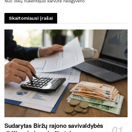
Nuo vilkų nukentėjusi karvutė neišgyveno
Skaitomiausi įrašai
Sudarytas Biržų rajono savivaldybės