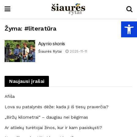
Open
Žyma:
#literatūra
Apynio skonis
Šiaurės Rytai
2025-11-11
Naujausi įrašai
Afiša
Lova su patalynės dėže: kada ji iš tiesų praverčia?
„Biržų kilometrai“ – daugiau nei bėgimas
Ar atliekų turėtojai žinos, kur ir kam pasiskųsti?