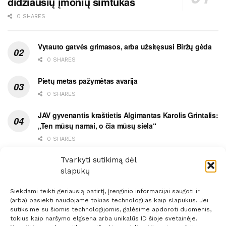
didžiausių įmonių šimtukas
0 SHARES
Vytauto gatvės grimasos, arba užsitęsusi Biržų gėda
0 SHARES
Pietų metas pažymėtas avarija
0 SHARES
JAV gyvenantis kraštietis Algimantas Karolis Grintalis:
„Ten mūsų namai, o čia mūsų siela“
0 SHARES
Ypatingas dviejų medikių likimo ryšys
Tvarkyti sutikimą dėl
slapukų
0 SHARES
Siekdami teikti geriausią patirtį, įrenginio informacijai saugoti ir
(arba) pasiekti naudojame tokias technologijas kaip slapukus. Jei
sutiksime su šiomis technologijomis, galėsime apdoroti duomenis,
tokius kaip naršymo elgsena arba unikalūs ID šioje svetainėje.