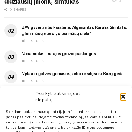
didžiausių įmonių šimtukas
0 SHARES
JAV gyvenantis kraštietis Algimantas Karolis Grintalis:
„Ten mūsų namai, o čia mūsų siela“
0 SHARES
Vabalninke – naujos grožio paslaugos
0 SHARES
Vytauto gatvės grimasos, arba užsitęsusi Biržų gėda
0 SHARES
Pietų metas pažymėtas avarija
Tvarkyti sutikimą dėl
slapukų
0 SHARES
Siekdami teikti geriausią patirtį, įrenginio informacijai saugoti ir
(arba) pasiekti naudojame tokias technologijas kaip slapukus. Jei
sutiksime su šiomis technologijomis, galėsime apdoroti duomenis,
tokius kaip naršymo elgsena arba unikalūs ID šioje svetainėje.