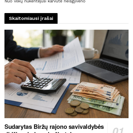
Nuo vilkų nukentėjusi karvutė neišgyveno
Skaitomiausi įrašai
Sudarytas Biržų rajono savivaldybės