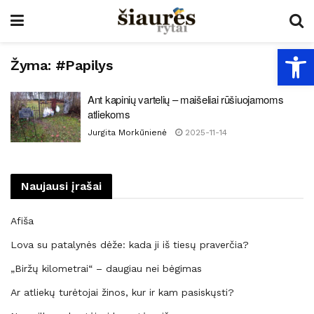
Open
Žyma:
#Papilys
Ant kapinių vartelių – maišeliai rūšiuojamoms
atliekoms
Jurgita Morkūnienė
2025-11-14
Naujausi įrašai
Afiša
Lova su patalynės dėže: kada ji iš tiesų praverčia?
„Biržų kilometrai“ – daugiau nei bėgimas
Ar atliekų turėtojai žinos, kur ir kam pasiskųsti?