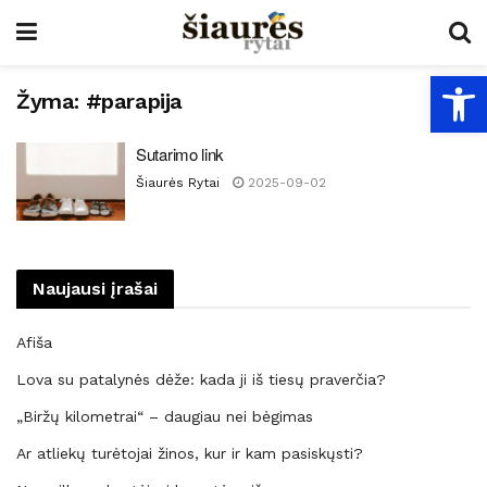
Open
Žyma:
#parapija
Sutarimo link
Šiaurės Rytai
2025-09-02
Naujausi įrašai
Afiša
Lova su patalynės dėže: kada ji iš tiesų praverčia?
„Biržų kilometrai“ – daugiau nei bėgimas
Ar atliekų turėtojai žinos, kur ir kam pasiskųsti?