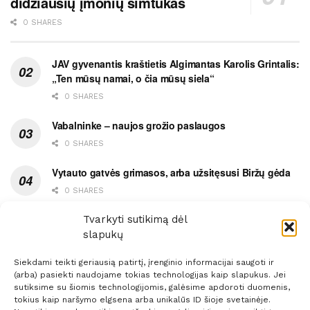
didžiausių įmonių šimtukas
0 SHARES
JAV gyvenantis kraštietis Algimantas Karolis Grintalis:
„Ten mūsų namai, o čia mūsų siela“
0 SHARES
Vabalninke – naujos grožio paslaugos
0 SHARES
Vytauto gatvės grimasos, arba užsitęsusi Biržų gėda
0 SHARES
Pietų metas pažymėtas avarija
Tvarkyti sutikimą dėl
slapukų
0 SHARES
Siekdami teikti geriausią patirtį, įrenginio informacijai saugoti ir
(arba) pasiekti naudojame tokias technologijas kaip slapukus. Jei
sutiksime su šiomis technologijomis, galėsime apdoroti duomenis,
tokius kaip naršymo elgsena arba unikalūs ID šioje svetainėje.