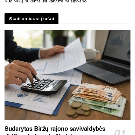
Nuo vilkų nukentėjusi karvutė neišgyveno
Skaitomiausi įrašai
Sudarytas Biržų rajono savivaldybės