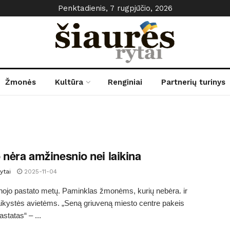
Penktadienis, 7 rugpjūčio, 2026
Žmonės
Kultūra
Renginiai
Partnerių turinys
 nėra amžinesnio nei laikina
ytai
2025-11-04
inojo pastato metų. Paminklas žmonėms, kurių nebėra. ir
kystės avietėms. „Seną griuveną miesto centre pakeis
statas“ – ...