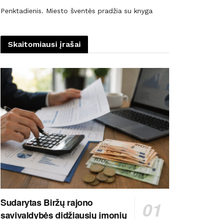
Penktadienis. Miesto šventės pradžia su knyga
Skaitomiausi įrašai
Sudarytas Biržų rajono
savivaldybės didžiausių įmonių