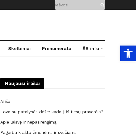
Open
Skelbimai
Prenumerata
ŠR info
Naujausi įrašai
Afiša
Lova su patalynės dėže: kada ji iš tiesų praverčia?
Apie laisvę ir nepasirengimą
Pagarba krašto žmonėms ir svečiams