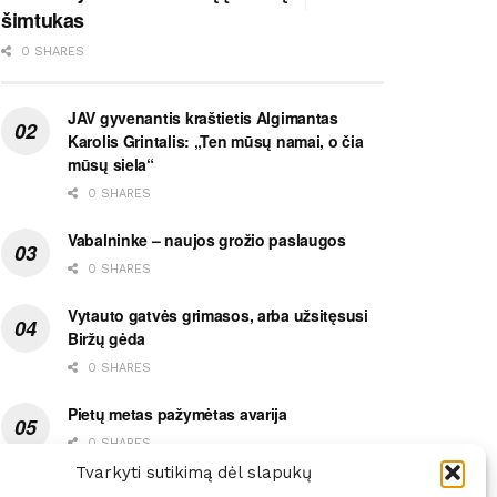
šimtukas
0 SHARES
JAV gyvenantis kraštietis Algimantas
Karolis Grintalis: „Ten mūsų namai, o čia
mūsų siela“
0 SHARES
Vabalninke – naujos grožio paslaugos
0 SHARES
Vytauto gatvės grimasos, arba užsitęsusi
Biržų gėda
0 SHARES
Pietų metas pažymėtas avarija
0 SHARES
Tvarkyti sutikimą dėl slapukų