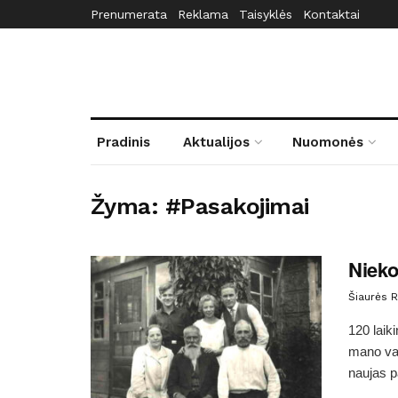
Prenumerata
Reklama
Taisyklės
Kontaktai
Pradinis
Aktualijos
Nuomonės
Žyma:
#Pasakojimai
Nieko
Šiaurės R
120 laik
mano vai
naujas pa