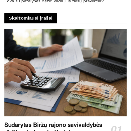
Lova su patalynės dėže: kada ji iš tiesų praverčia?
Skaitomiausi įrašai
Sudarytas Biržų rajono savivaldybės