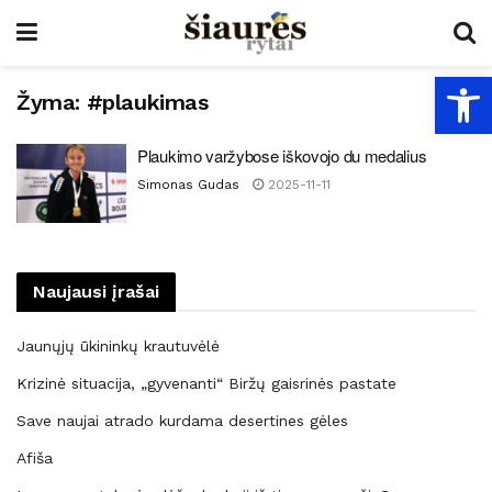
Open
Žyma:
#plaukimas
Plaukimo varžybose iškovojo du medalius
Simonas Gudas
2025-11-11
Naujausi įrašai
Jaunųjų ūkininkų krautuvėlė
Krizinė situacija, „gyvenanti“ Biržų gaisrinės pastate
Save naujai atrado kurdama desertines gėles
Afiša