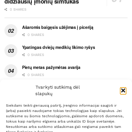
didžiausių įmonių šimtukas
0 SHARES
Ašaromis baigęsis užėjimas į piceriją
0 SHARES
Ypatingas dviejų medikių likimo ryšys
0 SHARES
Pietų metas pažymėtas avarija
0 SHARES
Masiškai nudžiūvo vaisius užmezgusios obelys
Tvarkyti sutikimą dėl
slapukų
0 SHARES
Siekdami teikti geriausią patirtį, įrenginio informacijai saugoti ir
(arba) pasiekti naudojame tokias technologijas kaip slapukus. Jei
sutiksime su šiomis technologijomis, galėsime apdoroti duomenis,
tokius kaip naršymo elgsena arba unikalūs ID šioje svetainėje.
Nesutikimas arba sutikimo atšaukimas gali neigiamai paveikti tam
Prenumerata
Reklama
Taisyklės
Kontaktai