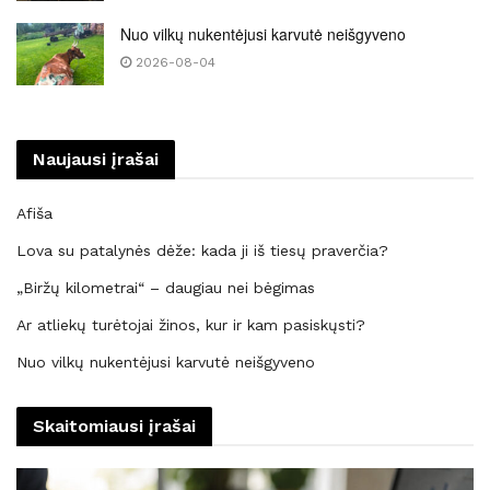
Nuo vilkų nukentėjusi karvutė neišgyveno
2026-08-04
Naujausi įrašai
Afiša
Lova su patalynės dėže: kada ji iš tiesų praverčia?
„Biržų kilometrai“ – daugiau nei bėgimas
Ar atliekų turėtojai žinos, kur ir kam pasiskųsti?
Nuo vilkų nukentėjusi karvutė neišgyveno
Skaitomiausi įrašai