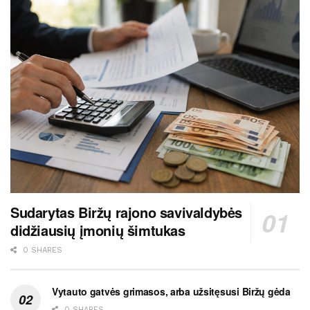
Sudarytas Biržų rajono savivaldybės
didžiausių įmonių šimtukas
0 SHARES
Vytauto gatvės grimasos, arba užsitęsusi Biržų gėda
0 SHARES