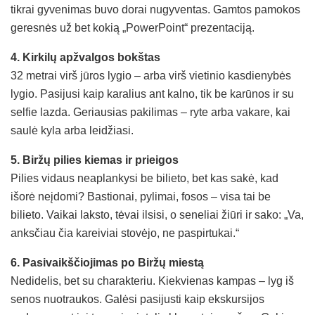
tikrai gyvenimas buvo dorai nugyventas. Gamtos pamokos
geresnės už bet kokią „PowerPoint“ prezentaciją.
4. Kirkilų apžvalgos bokštas
32 metrai virš jūros lygio – arba virš vietinio kasdienybės
lygio. Pasijusi kaip karalius ant kalno, tik be karūnos ir su
selfie lazda. Geriausias pakilimas – ryte arba vakare, kai
saulė kyla arba leidžiasi.
5. Biržų pilies kiemas ir prieigos
Pilies vidaus neaplankysi be bilieto, bet kas sakė, kad
išorė neįdomi? Bastionai, pylimai, fosos – visa tai be
bilieto. Vaikai laksto, tėvai ilsisi, o seneliai žiūri ir sako: „Va,
anksčiau čia kareiviai stovėjo, ne paspirtukai.“
6. Pasivaikščiojimas po Biržų miestą
Nedidelis, bet su charakteriu. Kiekvienas kampas – lyg iš
senos nuotraukos. Galėsi pasijusti kaip ekskursijos