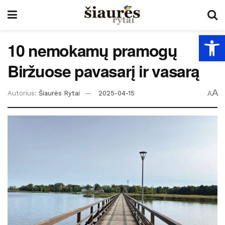
Open
10 nemokamų pramogų
Biržuose pavasarį ir vasarą
A
Autorius:
Šiaurės Rytai
2025-04-15
A