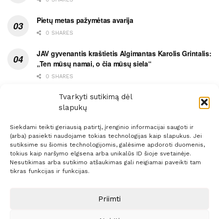
Pietų metas pažymėtas avarija
0 SHARES
JAV gyvenantis kraštietis Algimantas Karolis Grintalis:
„Ten mūsų namai, o čia mūsų siela“
0 SHARES
Ypatingas dviejų medikių likimo ryšys
Tvarkyti sutikimą dėl
slapukų
0 SHARES
Siekdami teikti geriausią patirtį, įrenginio informacijai saugoti ir
(arba) pasiekti naudojame tokias technologijas kaip slapukus. Jei
sutiksime su šiomis technologijomis, galėsime apdoroti duomenis,
tokius kaip naršymo elgsena arba unikalūs ID šioje svetainėje.
Nesutikimas arba sutikimo atšaukimas gali neigiamai paveikti tam
Prenumerata
Reklama
Taisyklės
Kontaktai
tikras funkcijas ir funkcijas.
Sprendimas:
ITBrolis
Priimti