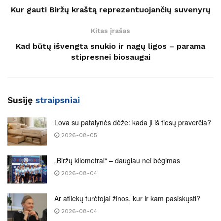
Kur gauti Biržų kraštą reprezentuojančių suvenyrų
Kitas įrašas
Kad būtų išvengta snukio ir nagų ligos – parama
stipresnei biosaugai
Susiję
straipsniai
Lova su patalynės dėže: kada ji iš tiesų praverčia?
2026-08-05
„Biržų kilometrai“ – daugiau nei bėgimas
2026-08-04
Ar atliekų turėtojai žinos, kur ir kam pasiskųsti?
2026-08-04