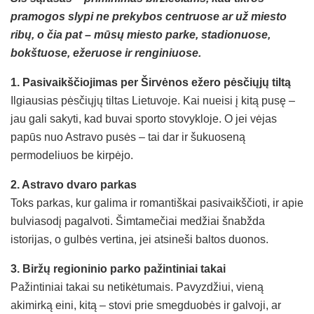
pramogos slypi ne prekybos centruose ar už miesto
ribų, o čia pat – mūsų miesto parke, stadionuose,
bokštuose, ežeruose ir renginiuose.
1. Pasivaikščiojimas per Širvėnos ežero pėsčiųjų tiltą
Ilgiausias pėsčiųjų tiltas Lietuvoje. Kai nueisi į kitą pusę –
jau gali sakyti, kad buvai sporto stovykloje. O jei vėjas
papūs nuo Astravo pusės – tai dar ir šukuoseną
permodeliuos be kirpėjo.
2. Astravo dvaro parkas
Toks parkas, kur galima ir romantiškai pasivaikščioti, ir apie
bulviasodį pagalvoti. Šimtamečiai medžiai šnabžda
istorijas, o gulbės vertina, jei atsineši baltos duonos.
3. Biržų regioninio parko pažintiniai takai
Pažintiniai takai su netikėtumais. Pavyzdžiui, vieną
akimirką eini, kitą – stovi prie smegduobės ir galvoji, ar