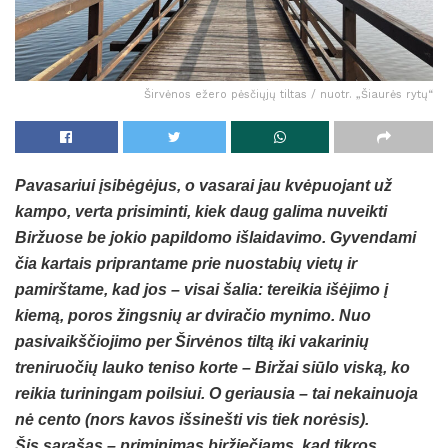
Širvėnos ežero pėsčiųjų tiltas / nuotr. „Šiaurės rytų“
Pavasariui įsibėgėjus, o vasarai jau kvėpuojant už
kampo, verta prisiminti, kiek daug galima nuveikti
Biržuose be jokio papildomo išlaidavimo. Gyvendami
čia kartais priprantame prie nuostabių vietų ir
pamirštame, kad jos – visai šalia: tereikia išėjimo į
kiemą, poros žingsnių ar dviračio mynimo. Nuo
pasivaikščiojimo per Širvėnos tiltą iki vakarinių
treniruočių lauko teniso korte – Biržai siūlo viską, ko
reikia turiningam poilsiui. O geriausia – tai nekainuoja
nė cento (nors kavos išsinešti vis tiek norėsis).
Šis sąrašas – priminimas biržiečiams, kad tikros