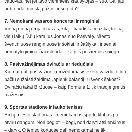
vadovas, net jei tavo vienintelis klausytojas – šuo. Gal jau
pribrendai miestą pažinti ir su gidu?
7. Nemokami vasaros koncertai ir renginiai
Vieną dieną groja džiazas, kitą – liaudiška muzika, trečią –
visų laikų DJ‘ų karalius Jonas nuo Pasvalę. Miesto
šventiniuose renginiuose ir šokiai, ir šašlykai, ir seniai
nematyti giminaičiai išlenda – kaip iš po žiemos sniego.
8. Pasivažinėjimas dviračiu ar riedučiais
Kur dar gali pasivažinėti grožėdamasis ežero vaizdu, o tuo
pačiu sužaisti žaidimą „aplenk balandį ir išvenk šakos“?
Dviračių takai Biržuose – kaip Formulė 1, tik trasoje greitis
mažesnis.
9. Sportas stadione ir lauko tenisas
Biržų miesto stadionas – nemokamas sporto klubas po
atviru dangum. Nori bėgioti – bėgi, nori daryti atsilenkimus
– daryk. O teniso kortuose gali nemokamai ne tik