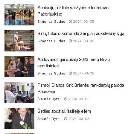
Seniūnijų tinklinio varžybose triumfavo
Pačeriaukštė
Simonas Gudas
2024-03-05
Biržų futbolo komanda žengia į aukštesnę lygą
Simonas Gudas
2024-03-05
Apdovanoti geriausieji 2023 metų Biržų
sportininkai
Simonas Gudas
2024-03-05
Pirmoji Dianos Griciūnienės rankdarbių paroda
Pabiržėje
Šiaurės Rytai
2024-03-05
Širdies žodžiai, išsilieję eilėm
Šiaurės Rytai
2024-03-05