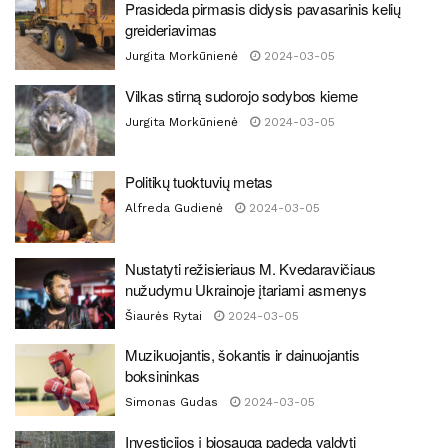
Prasideda pirmasis didysis pavasarinis kelių
greideriavimas
Jurgita Morkūnienė
2024-03-05
Vilkas stirną sudorojo sodybos kieme
Jurgita Morkūnienė
2024-03-05
Politikų tuoktuvių metas
Alfreda Gudienė
2024-03-05
Nustatyti režisieriaus M. Kvedaravičiaus
nužudymu Ukrainoje įtariami asmenys
Šiaurės Rytai
2024-03-05
Muzikuojantis, šokantis ir dainuojantis
boksininkas
Simonas Gudas
2024-03-05
Investicijos į biosaugą padeda valdyti