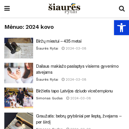
Open
Mėnuo:
2024 kovo
Biržų miestui – 435 metai
Šiaurės Rytai
2024-03-08
Dailaus makiažo paslaptys visiems gyvenimo
atvejams
Šiaurės Rytai
2024-03-08
Biržietis tapo Latvijos dziudo vicečempionu
Simonas Gudas
2024-03-08
Graužatis: bebrų grybšniai per lieptą, žvejams –
per širdį