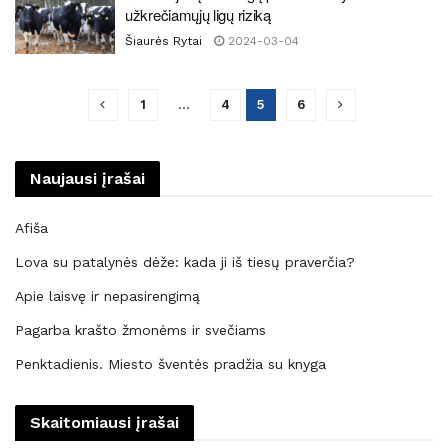
užkrečiamųjų ligų riziką
Šiaurės Rytai
2024-03-04
1
…
4
5
6
Naujausi įrašai
Afiša
Lova su patalynės dėže: kada ji iš tiesų praverčia?
Apie laisvę ir nepasirengimą
Pagarba krašto žmonėms ir svečiams
Penktadienis. Miesto šventės pradžia su knyga
Skaitomiausi įrašai