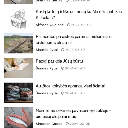
Simonas Gudas
2024-03-08
Kokią kultūrą ir tikslus mūsų krašte sėja politikas
K. Isakas?
Alfreda Gudienė
2024-03-08
Priimamos paraiškos paramai melioracijos
sistemoms atnaujinti
Šiaurės Rytai
2024-03-07
Patogi paskola Jūsų būstui
Šiaurės Rytai
2024-03-07
Aukštos kokybės apranga visai šeimai
Šiaurės Rytai
2024-03-07
Norintiems sėkmės pavasarinėje žūklėje –
profesionalo patarimas
Simonas Gudas
2024-03-05