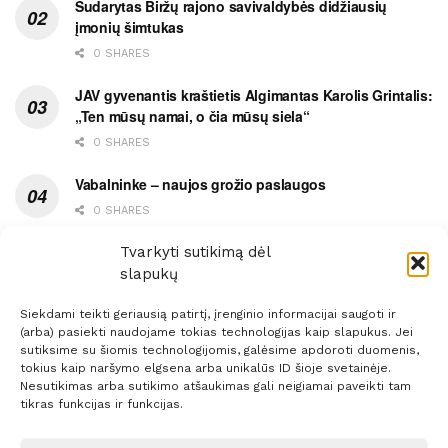
Sudarytas Biržų rajono savivaldybės didžiausių
įmonių šimtukas
0 SHARES
JAV gyvenantis kraštietis Algimantas Karolis Grintalis:
„Ten mūsų namai, o čia mūsų siela“
0 SHARES
Vabalninke – naujos grožio paslaugos
0 SHARES
Vytauto gatvės grimasos, arba užsitęsusi Biržų gėda
Tvarkyti sutikimą dėl
slapukų
0 SHARES
Siekdami teikti geriausią patirtį, įrenginio informacijai saugoti ir
(arba) pasiekti naudojame tokias technologijas kaip slapukus. Jei
sutiksime su šiomis technologijomis, galėsime apdoroti duomenis,
tokius kaip naršymo elgsena arba unikalūs ID šioje svetainėje.
Nesutikimas arba sutikimo atšaukimas gali neigiamai paveikti tam
Prenumerata
Reklama
Taisyklės
Kontaktai
tikras funkcijas ir funkcijas.