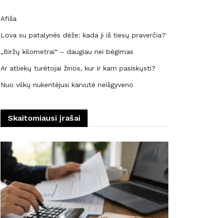
Afiša
Lova su patalynės dėže: kada ji iš tiesų praverčia?
„Biržų kilometrai“ – daugiau nei bėgimas
Ar atliekų turėtojai žinos, kur ir kam pasiskųsti?
Nuo vilkų nukentėjusi karvutė neišgyveno
Skaitomiausi įrašai