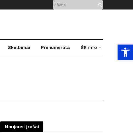
Open
Skelbimai
Prenumerata
ŠR info
Naujausi įrašai