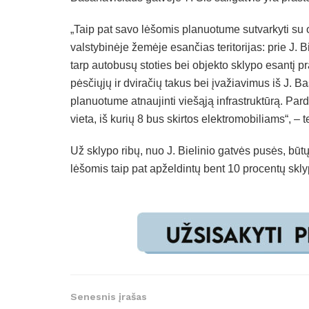
„Taip pat savo lėšomis planuotume sutvarkyti su 
valstybinėje žemėje esančias teritorijas: prie J. 
tarp autobusų stoties bei objekto sklypo esantį pr
pėsčiųjų ir dviračių takus bei įvažiavimus iš J. B
planuotume atnaujinti viešąją infrastruktūrą. Pa
vieta, iš kurių 8 bus skirtos elektromobiliams“, – t
Už sklypo ribų, nuo J. Bielinio gatvės pusės, būt
lėšomis taip pat apželdintų bent 10 procentų skly
Senesnis įrašas