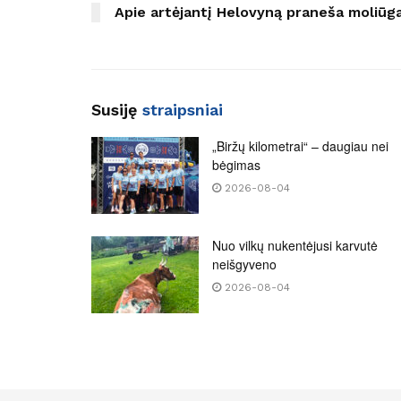
Apie artėjantį Helovyną praneša moliūga
Susiję
straipsniai
„Biržų kilometrai“ – daugiau nei
bėgimas
2026-08-04
Nuo vilkų nukentėjusi karvutė
neišgyveno
2026-08-04