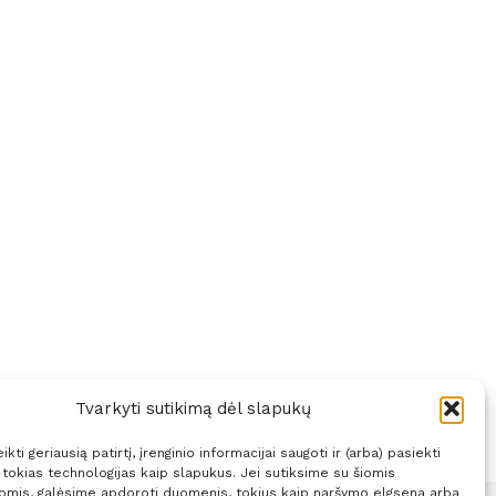
Tvarkyti sutikimą dėl slapukų
kti geriausią patirtį, įrenginio informacijai saugoti ir (arba) pasiekti
okias technologijas kaip slapukus. Jei sutiksime su šiomis
jomis, galėsime apdoroti duomenis, tokius kaip naršymo elgsena arba