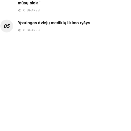
mūsų siela“
0 SHARES
Ypatingas dviejų medikių likimo ryšys
0 SHARES