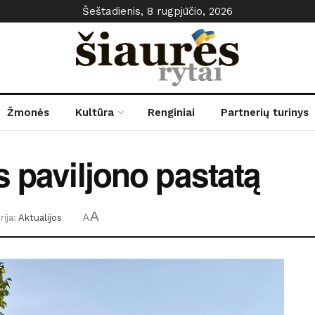
Šeštadienis, 8 rugpjūčio, 2026
Žmonės
Kultūra
Renginiai
Partnerių turinys
s paviljono pastatą
A
ija:
Aktualijos
A