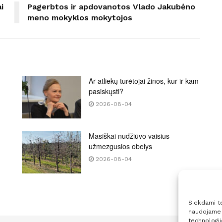
i
Pagerbtos ir apdovanotos Vlado Jakubėno
meno mokyklos mokytojos
Ar atliekų turėtojai žinos, kur ir kam
pasiskųsti?
2026-08-04
Masiškai nudžiūvo vaisius
užmezgusios obelys
2026-08-04
Siekdami tei
naudojame t
technologi