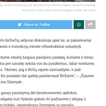
ą jau esame suplanavę, tai atnaujintume istorinį turgaus paviljono pastatą,
kuriame ir toliau būtų tęsiama turgaus veikla. ŠR nuotr.
Share on Twitter
lis biržiečių aktyviai diskutuoja apie tai, ar pakankamai
o ir investicijų miesto infrastruktūrai sutvarkyti.
tume istorinį turgaus paviljono pastatą, kuriame ir toliau
kla per savaitę vyksta vos du pusdienius, labai norėtume,
. Tikimės, jog ir Biržų rajono savivaldybė, ir pati
is pastatas dar galėtų pasitarnauti Biržams“, – „Šiaurės
Lina Skersytė.
yra gavęs pasiūlymą dėl bendruomenės aplinkos
aligatvį nuo Vytauto gatvės iki įvažiavimo į sklypą J.
tos būklės, nepritaikytas žmonėms su negalia.