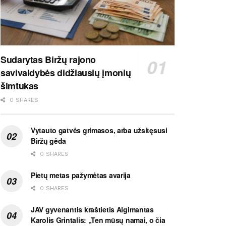
Sudarytas Biržų rajono
savivaldybės didžiausių įmonių
šimtukas
0 SHARES
Vytauto gatvės grimasos, arba užsitęsusi
Biržų gėda
0 SHARES
Pietų metas pažymėtas avarija
0 SHARES
JAV gyvenantis kraštietis Algimantas
Karolis Grintalis: „Ten mūsų namai, o čia