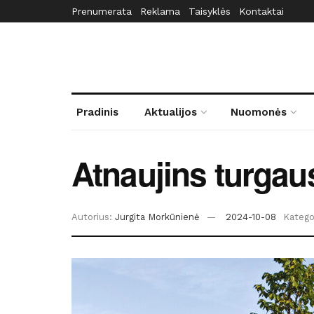
Prenumerata
Reklama
Taisyklės
Kontaktai
Pradinis
Aktualijos
Nuomonės
Atnaujins turgau
Autorius:
Jurgita Morkūnienė
2024-10-08
Kategor