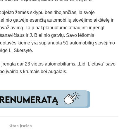
objekto žemės sklypu besiribojančias, laisvoje
Bielinio gatvėje esančią automobilių stovėjimo aikštelę ir
avažiavimą. Taip pat planuotume atnaujinti ir įrengti
asanavičiaus ir J. Bielinio gatvių. Savo lėšomis
rduotuvės kieme yra suplanuota 51 automobilių stovėjimo
eigė L. Skersytė.
ų įrengta dar 23 vietos automobiliams. „Lidl Lietuva“ savo
po įvairiais krūmais bei augalais.
Kitas įrašas