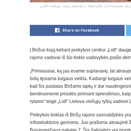
„Lidl“ viešųjų ryšių vadovė L. Skersytė: „Pirmiausiai, k
Share on Facebook
Į Biržus koją keliant prekybos centrui „Lidl“ dauge
rajono vadovai iš šio tinklo vadovybės prašo dėmesi
„Pirmiausiai, ką jau esame suplanavę, tai atnaujin
būtų tęsiama turgaus veikla. Kadangi turgaus vei
kad šis pastatas Biržams taptų ir dar naudingesnis
bendruomenė prisidės priimant sprendimus, kaip š
rytams“ teigė „Lidl“ Lietuva viešųjų ryšių vadovė 
Prekybos tinklas iš Biržų rajono savivaldybės 
infrastruktūros gerinimo. Juo prašoma atnaujinti š
Basanavičiaus gatvėje 7. Šis šaligatvis yra pras