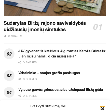
Sudarytas Biržų rajono savivaldybės
didžiausių įmonių šimtukas
0 SHARES
JAV gyvenantis kraštietis Algimantas Karolis Grintalis:
„Ten mūsų namai, o čia mūsų siela“
0 SHARES
Vabalninke – naujos grožio paslaugos
0 SHARES
Vytauto gatvės grimasos, arba užsitęsusi Biržų gėda
0 SHARES
Pietų metas pažymėtas avarija
Tvarkyti sutikimą dėl