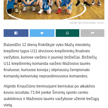
Aistės Morkvėnaitės nuotr.
Balandžio 12 dieną Rokiškyje vyko Mažų miestelių
krepšinio lygos U11 diviziono krepšininkų finalinės
varžybos, kuriose varžėsi ir jaunieji biržiečiai. Biržiečių
U11 krepšininkų komanda varžėsi Mažosios taurės
finaluose, kuriuose kovoja į stipriausių čempionato
komandų ketveriukę neprasibrovusios komandos.
Algirdo Kriaučiūno treniruojami berniukai po atkaklios
kovos rezultatu 71:64 įveikė Širvintų sporto centro
auklėtinius ir Mažosios taurės varžybose užėmė trečiąją
vietą.