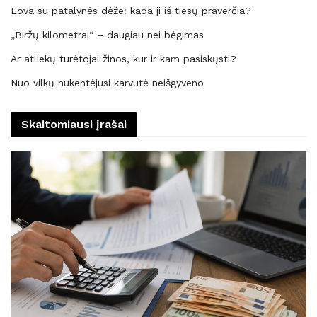
Lova su patalynės dėže: kada ji iš tiesų praverčia?
„Biržų kilometrai“ – daugiau nei bėgimas
Ar atliekų turėtojai žinos, kur ir kam pasiskųsti?
Nuo vilkų nukentėjusi karvutė neišgyveno
Skaitomiausi įrašai