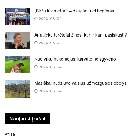
„Biržų kilometrai“ – daugiau nei bėgimas
2026-08-04
Ar atliekų turėtojai žinos, kur ir kam pasiskųsti?
2026-08-04
Nuo vilkų nukentėjusi karvutė neišgyveno
2026-08-04
Masiškai nudžiūvo vaisius užmezgusios obelys
2026-08-04
Naujausi įrašai
Afiša