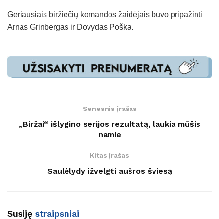
Geriausiais biržiečių komandos žaidėjais buvo pripažinti
Arnas Grinbergas ir Dovydas Poška.
Senesnis įrašas
„Biržai“ išlygino serijos rezultatą, laukia mūšis
namie
Kitas įrašas
Saulėlydy įžvelgti aušros šviesą
Susiję
straipsniai