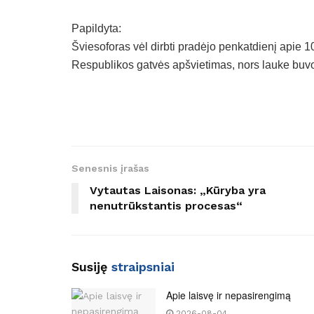
Papildyta:
Šviesoforas vėl dirbti pradėjo penkatdienį apie 1
Respublikos gatvės apšvietimas, nors lauke buvo
Senesnis įrašas
Vytautas Laisonas: „Kūryba yra
nenutrūkstantis procesas“
Susiję
straipsniai
Apie laisvę ir nepasirengimą
2026-08-04