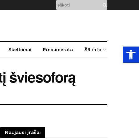
Open
Skelbimai
Prenumerata
ŠR info
tį šviesoforą
Naujausi įrašai