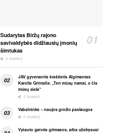
Sudarytas Biržų rajono
savivaldybės didžiausių įmonių
šimtukas
0 SHARES
JAV gyvenantis kraštietis Algimantas
Karolis Grintalis: „Ten mūsų namai, o čia
mūsų siela“
0 SHARES
Vabalninke – naujos grožio paslaugos
0 SHARES
Vytauto gatvės grimasos, arba užsitęsusi