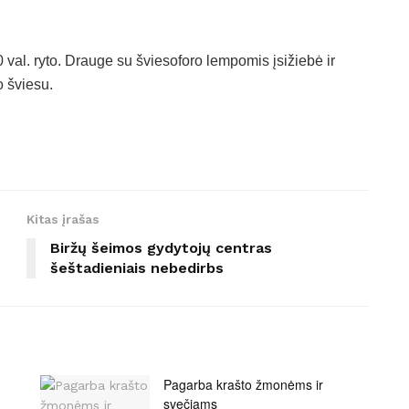
0 val. ryto. Drauge su šviesoforo lempomis įsižiebė ir
 šviesu.
Kitas įrašas
Biržų šeimos gydytojų centras
šeštadieniais nebedirbs
Pagarba krašto žmonėms ir
svečiams