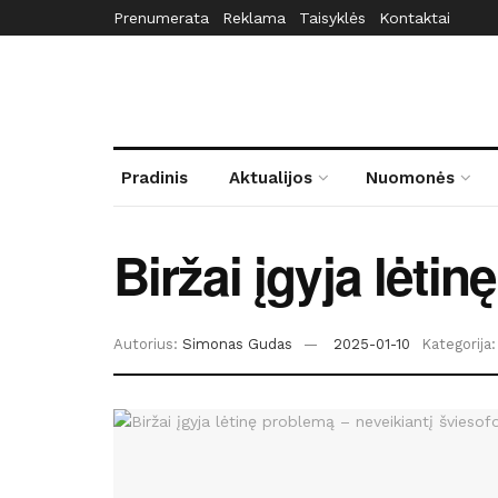
Prenumerata
Reklama
Taisyklės
Kontaktai
Pradinis
Aktualijos
Nuomonės
Biržai įgyja lėti
Autorius:
Simonas Gudas
2025-01-10
Kategorija: