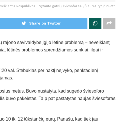
veikiantis Respublikos - Vytauto gatvių šviesoforas. „Šiaurės rytų“ nuotr.
Share on Twitter
 rajono savivaldybė įgijo lėtinę problemą – neveikiantį
ia, lėtinės problemos sprendžiamos sunkiai, ilgai ir
:20 val. Stebuklas per naktį neįvyko, penktadienį
ojamas.
uosius metus. Buvo nustatyta, kad sugedo šviesoforo
Jis buvo pakeistas. Taip pat pastatytas naujas šviesoforas
uo 10 iki 12 tūkstančių eurų. Panašu, kad tiek jau