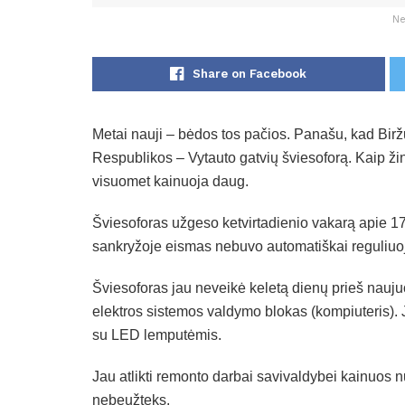
Ne
Share on Facebook
Metai nauji – bėdos tos pačios. Panašu, kad Biržų
Respublikos – Vytauto gatvių šviesoforą. Kaip žin
visuomet kainuoja daug.
Šviesoforas užgeso ketvirtadienio vakarą apie 17
sankryžoje eismas nebuvo automatiškai reguliu
Šviesoforas jau neveikė keletą dienų prieš nauj
elektros sistemos valdymo blokas (kompiuteris). 
su LED lemputėmis.
Jau atlikti remonto darbai savivaldybei kainuos n
nebeužteks.