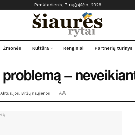
Penktadienis, 7 rugpjūčio, 2026
Žmonės
Kultūra
Renginiai
Partnerių turinys
nę problemą – neveikian
A
Aktualijos
,
Biržų naujienos
A