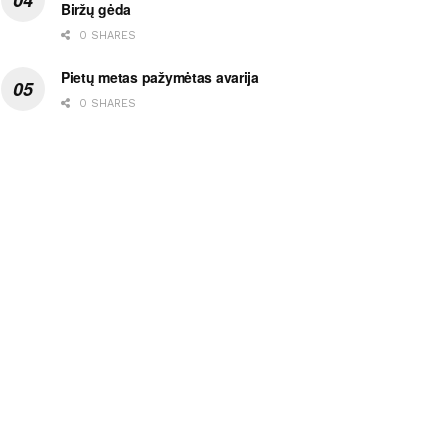
Biržų gėda
0 SHARES
Pietų metas pažymėtas avarija
0 SHARES