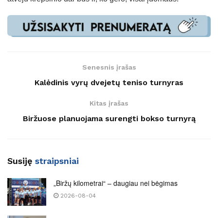
Senesnis įrašas
Kalėdinis vyrų dvejetų teniso turnyras
Kitas įrašas
Biržuose planuojama surengti bokso turnyrą
Susiję
straipsniai
„Biržų kilometrai“ – daugiau nei bėgimas
2026-08-04