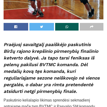
Praėjusį savaitgalį paaiškėjo paskutinis
Biržų rajono krepšinio pirmenybių finalinio
ketverto dalyvė. Ja tapo tarsi feniksas iš
pelenų pakilusi BVTMC komanda. Dėl
medalių kovą tęs komanda, kuri
reguliariajame sezone neiškovojo nė vienos
pergalės, o dabar yra rimta pretendentė
atsidurti netgi pirmenybių finale.
Paskutinio kelialapio likimas sprendėsi sekmadienį
antrajame mače tarp BVTMC ir Pasvalio SM komandų.