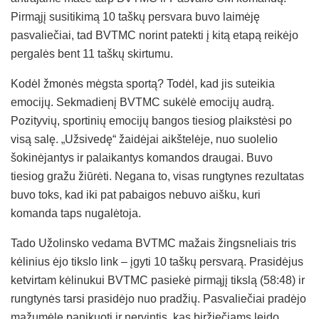
Pirmąjį susitikimą 10 taškų persvara buvo laimėję
pasvaliečiai, tad BVTMC norint patekti į kitą etapą reikėjo
pergalės bent 11 taškų skirtumu.
Kodėl žmonės mėgsta sportą? Todėl, kad jis suteikia
emocijų. Sekmadienį BVTMC sukėlė emocijų audrą.
Pozityvių, sportinių emocijų bangos tiesiog plaikstėsi po
visą salę. „Užsivedę“ žaidėjai aikštelėje, nuo suolelio
šokinėjantys ir palaikantys komandos draugai. Buvo
tiesiog gražu žiūrėti. Negana to, visas rungtynes rezultatas
buvo toks, kad iki pat pabaigos nebuvo aišku, kuri
komanda taps nugalėtoja.
Tado Užolinsko vedama BVTMC mažais žingsneliais tris
kėlinius ėjo tikslo link – įgyti 10 taškų persvarą. Prasidėjus
ketvirtam kėlinukui BVTMC pasiekė pirmąjį tikslą (58:48) ir
rungtynės tarsi prasidėjo nuo pradžių. Pasvaliečiai pradėjo
mažumėlę panikuoti ir nervintis, kas biržiečiams leido