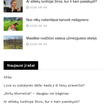
Ar atliekų turėtojai žinos, kur ir kam pasiskųsti?
2026-08-04
Nuo vilkų nukentėjusi karvutė neišgyveno
2026-08-04
Masiškai nudžiūvo vaisius užmezgusios obelys
2026-08-04
Naujausi įrašai
Afiša
Lova su patalynės dėže: kada ji iš tiesų praverčia?
„Biržų kilometrai“ – daugiau nei bėgimas
Ar atliekų turėtojai žinos, kur ir kam pasiskųsti?