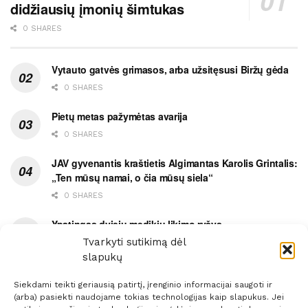
didžiausių įmonių šimtukas
0 SHARES
Vytauto gatvės grimasos, arba užsitęsusi Biržų gėda
0 SHARES
Pietų metas pažymėtas avarija
0 SHARES
JAV gyvenantis kraštietis Algimantas Karolis Grintalis:
„Ten mūsų namai, o čia mūsų siela“
0 SHARES
Ypatingas dviejų medikių likimo ryšys
Tvarkyti sutikimą dėl
0 SHARES
slapukų
Siekdami teikti geriausią patirtį, įrenginio informacijai saugoti ir
(arba) pasiekti naudojame tokias technologijas kaip slapukus. Jei