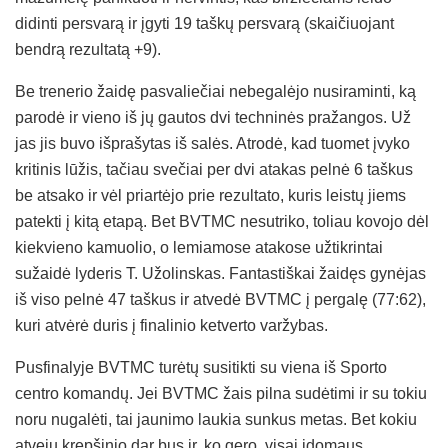
didinti persvarą ir įgyti 19 taškų persvarą (skaičiuojant
bendrą rezultatą +9).
Be trenerio žaidę pasvaliečiai nebegalėjo nusiraminti, ką
parodė ir vieno iš jų gautos dvi techninės pražangos. Už
jas jis buvo išprašytas iš salės. Atrodė, kad tuomet įvyko
kritinis lūžis, tačiau svečiai per dvi atakas pelnė 6 taškus
be atsako ir vėl priartėjo prie rezultato, kuris leistų jiems
patekti į kitą etapą. Bet BVTMC nesutriko, toliau kovojo dėl
kiekvieno kamuolio, o lemiamose atakose užtikrintai
sužaidė lyderis T. Užolinskas. Fantastiškai žaidęs gynėjas
iš viso pelnė 47 taškus ir atvedė BVTMC į pergalę (77:62),
kuri atvėrė duris į finalinio ketverto varžybas.
Pusfinalyje BVTMC turėtų susitikti su viena iš Sporto
centro komandų. Jei BVTMC žais pilna sudėtimi ir su tokiu
noru nugalėti, tai jaunimo laukia sunkus metas. Bet kokiu
atveju krepšinio dar bus ir, ko gero, visai įdomaus.