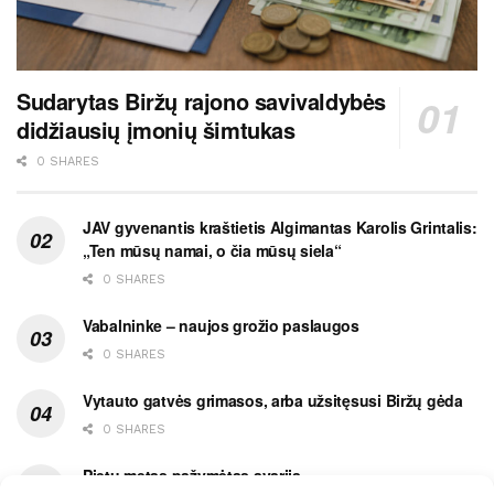
Sudarytas Biržų rajono savivaldybės
didžiausių įmonių šimtukas
0 SHARES
JAV gyvenantis kraštietis Algimantas Karolis Grintalis:
„Ten mūsų namai, o čia mūsų siela“
0 SHARES
Vabalninke – naujos grožio paslaugos
0 SHARES
Vytauto gatvės grimasos, arba užsitęsusi Biržų gėda
0 SHARES
Pietų metas pažymėtas avarija