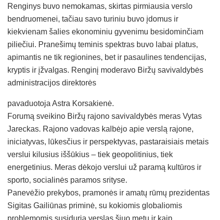
Renginys buvo nemokamas, skirtas pirmiausia verslo
bendruomenei, tačiau savo turiniu buvo įdomus ir
kiekvienam šalies ekonominiu gyvenimu besidominčiam
piliečiui. Pranešimų teminis spektras buvo labai platus,
apimantis ne tik regionines, bet ir pasaulines tendencijas,
kryptis ir įžvalgas. Renginį moderavo Biržų savivaldybės
administracijos direktorės
pavaduotoja Astra Korsakienė.
Forumą sveikino Biržų rajono savivaldybės meras Vytas
Jareckas. Rajono vadovas kalbėjo apie verslą rajone,
iniciatyvas, lūkesčius ir perspektyvas, pastaraisiais metais
verslui kilusius iššūkius – tiek geopolitinius, tiek
energetinius. Meras dėkojo verslui už paramą kultūros ir
sporto, socialinės paramos srityse.
Panevėžio prekybos, pramonės ir amatų rūmų prezidentas
Sigitas Gailiūnas priminė, su kokiomis globaliomis
problemomis susiduria verslas šiuo metu ir kaip