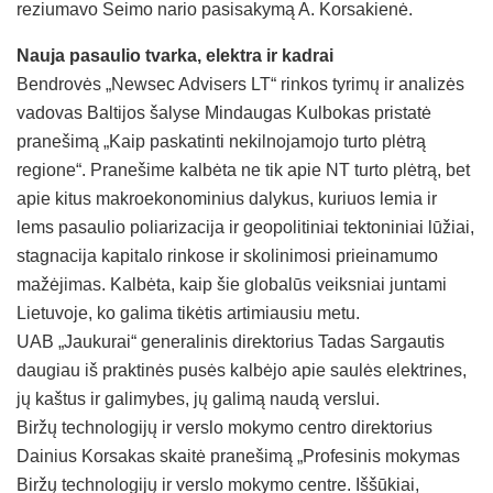
reziumavo Seimo nario pasisakymą A. Korsakienė.
Nauja pasaulio tvarka, elektra ir kadrai
Bendrovės „Newsec Advisers LT“ rinkos tyrimų ir analizės
vadovas Baltijos šalyse Mindaugas Kulbokas pristatė
pranešimą „Kaip paskatinti nekilnojamojo turto plėtrą
regione“. Pranešime kalbėta ne tik apie NT turto plėtrą, bet
apie kitus makroekonominius dalykus, kuriuos lemia ir
lems pasaulio poliarizacija ir geopolitiniai tektoniniai lūžiai,
stagnacija kapitalo rinkose ir skolinimosi prieinamumo
mažėjimas. Kalbėta, kaip šie globalūs veiksniai juntami
Lietuvoje, ko galima tikėtis artimiausiu metu.
UAB „Jaukurai“ generalinis direktorius Tadas Sargautis
daugiau iš praktinės pusės kalbėjo apie saulės elektrines,
jų kaštus ir galimybes, jų galimą naudą verslui.
Biržų technologijų ir verslo mokymo centro direktorius
Dainius Korsakas skaitė pranešimą „Profesinis mokymas
Biržų technologijų ir verslo mokymo centre. Iššūkiai,