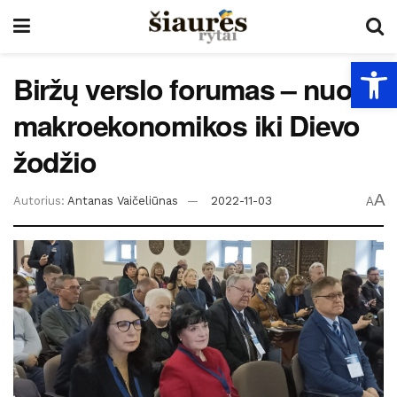
Open
Biržų verslo forumas – nuo
makroekonomikos iki Dievo
žodžio
A
Autorius:
Antanas Vaičeliūnas
2022-11-03
A