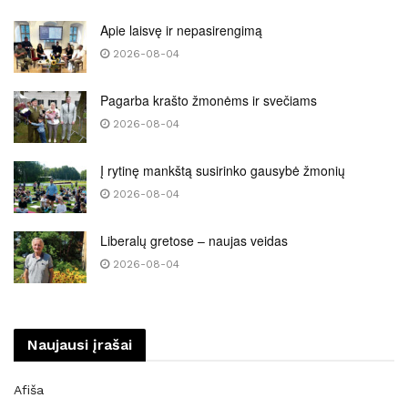
Apie laisvę ir nepasirengimą
2026-08-04
Pagarba krašto žmonėms ir svečiams
2026-08-04
Į rytinę mankštą susirinko gausybė žmonių
2026-08-04
Liberalų gretose – naujas veidas
2026-08-04
Naujausi įrašai
Afiša