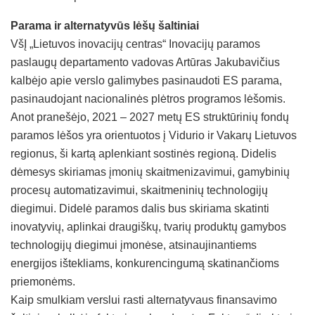
Parama ir alternatyvūs lėšų šaltiniai
VšĮ „Lietuvos inovacijų centras“ Inovacijų paramos
paslaugų departamento vadovas Artūras Jakubavičius
kalbėjo apie verslo galimybes pasinaudoti ES parama,
pasinaudojant nacionalinės plėtros programos lėšomis.
Anot pranešėjo, 2021 – 2027 metų ES struktūrinių fondų
paramos lėšos yra orientuotos į Vidurio ir Vakarų Lietuvos
regionus, ši kartą aplenkiant sostinės regioną. Didelis
dėmesys skiriamas įmonių skaitmenizavimui, gamybinių
procesų automatizavimui, skaitmeninių technologijų
diegimui. Didelė paramos dalis bus skiriama skatinti
inovatyvių, aplinkai draugiškų, tvarių produktų gamybos
technologijų diegimui įmonėse, atsinaujinantiems
energijos ištekliams, konkurencingumą skatinančioms
priemonėms.
Kaip smulkiam verslui rasti alternatyvaus finansavimo