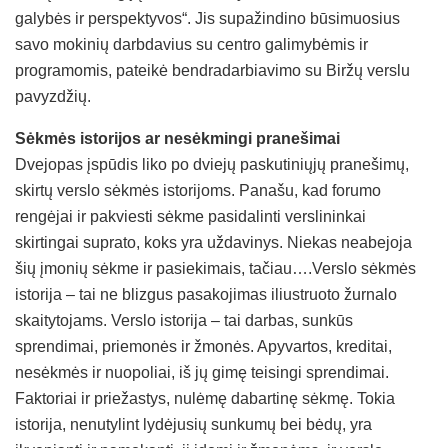
galybės ir perspektyvos“. Jis supažindino būsimuosius
savo mokinių darbdavius su centro galimybėmis ir
programomis, pateikė bendradarbiavimo su Biržų verslu
pavyzdžių.
Sėkmės istorijos ar nesėkmingi pranešimai
Dvejopas įspūdis liko po dviejų paskutiniųjų pranešimų,
skirtų verslo sėkmės istorijoms. Panašu, kad forumo
rengėjai ir pakviesti sėkme pasidalinti verslininkai
skirtingai suprato, koks yra uždavinys. Niekas neabejoja
šių įmonių sėkme ir pasiekimais, tačiau….Verslo sėkmės
istorija – tai ne blizgus pasakojimas iliustruoto žurnalo
skaitytojams. Verslo istorija – tai darbas, sunkūs
sprendimai, priemonės ir žmonės. Apyvartos, kreditai,
nesėkmės ir nuopoliai, iš jų gimę teisingi sprendimai.
Faktoriai ir priežastys, nulėmę dabartinę sėkmę. Tokia
istorija, nenutylint lydėjusių sunkumų bei bėdų, yra