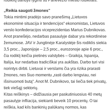
rodiklių bandyti lyginti su Panevėžio miesto rodikliais.
„Reikia saugoti žmones“
Tokia mintimi pradėjo savo pranešimą „Lietuvos
ekonominė situacija ir tendencijos“ ekonomistas, Lietuvos
verslo konfederacijos viceprezidentas Marius Dubnikovas.
Anot pranešėjo, nedarbas pasaulyje dabar yra rekordinėse
žemumose. JAV ir Jungtinėje Karalystėje šis rodiklis siekia
3,5 proc., Japonijoje – 2,5 proc., eurozonoje apie 6 proc.,
čia rodiklį keičia pietinės valstybės – Graikija, Ispanija,
Italija, kur nedarbas tradiciškai yra aukštas. Darbo turi visi
norintys dirbti. Lietuvai ir verslams čia yra rizika prarasti
žmones, nes šiuo momentu „rasti darbo lengviau, nei
išsinuomoti butą“. Anot M. Dubnikovo, tai liečia tiek privatų,
tiek viešąjį sektorių.
Kitas reiškinys – didžiausia per paskutiniuosius 40 metų
pasaulyje infliacija, siekianti beveik 10 procentų. O tai
reiškia, kad kils bankinių palūkanų normos, kas