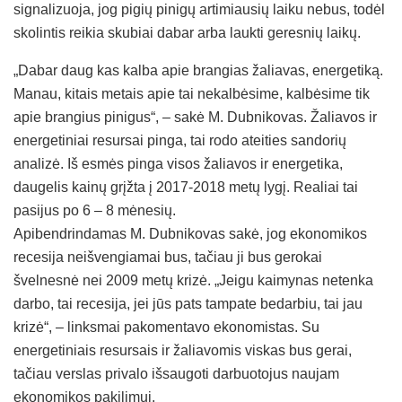
signalizuoja, jog pigių pinigų artimiausių laiku nebus, todėl
skolintis reikia skubiai dabar arba laukti geresnių laikų.
„Dabar daug kas kalba apie brangias žaliavas, energetiką.
Manau, kitais metais apie tai nekalbėsime, kalbėsime tik
apie brangius pinigus“, – sakė M. Dubnikovas. Žaliavos ir
energetiniai resursai pinga, tai rodo ateities sandorių
analizė. Iš esmės pinga visos žaliavos ir energetika,
daugelis kainų grįžta į 2017-2018 metų lygį. Realiai tai
pasijus po 6 – 8 mėnesių.
Apibendrindamas M. Dubnikovas sakė, jog ekonomikos
recesija neišvengiamai bus, tačiau ji bus gerokai
švelnesnė nei 2009 metų krizė. „Jeigu kaimynas netenka
darbo, tai recesija, jei jūs pats tampate bedarbiu, tai jau
krizė“, – linksmai pakomentavo ekonomistas. Su
energetiniais resursais ir žaliavomis viskas bus gerai,
tačiau verslas privalo išsaugoti darbuotojus naujam
ekonomikos pakilimui.