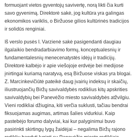
formuojant vietos gyventojų savivertę, norą likti čia kurti
savo gyvenimą. Direktorė sakė, jog kultūra yra galingas
ekonomikos variklis, o Biržuose gilios kultūrinės tradicijos
ir solidūs renginiai.
Iš verslo pusės I. Varzienė sakė pasigendanti daugiau
ilgalaikio bendradarbiavimo formų, konceptualesnių ir
fundamentalesnių menecenatystės idėjų ir tradicijų.
Direktorė kalbėjo ir apie viešojoje erdvėje bei medijose
įnirtingai kuriamą naratyvą, esą Biržuose viskas yra blogai.
Z. Marcinkevičiūtė pateikė daug įvairių indeksų ir skaičių,
iliustruojančių Biržų savivaldybės rodiklius kitų apskrities
savivaldybių bei Panevėžio miesto savivaldybės atžvilgiu.
Vieni rodikliai džiugina, kiti verčia suklusti, tačiau bendrai
fiksuojamas augimas, artimas šalies vidurkiui. Kaip
pastebėjo forumo dalyviai, kai kur palyginimui buvo
pasirinkti skirtingų lygų žaidėjai – negalima Biržų rajono