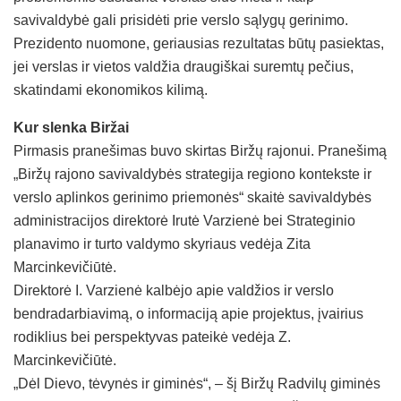
savivaldybė gali prisidėti prie verslo sąlygų gerinimo.
Prezidento nuomone, geriausias rezultatas būtų pasiektas,
jei verslas ir vietos valdžia draugiškai suremtų pečius,
skatindami ekonomikos kilimą.
Kur slenka Biržai
Pirmasis pranešimas buvo skirtas Biržų rajonui. Pranešimą
„Biržų rajono savivaldybės strategija regiono kontekste ir
verslo aplinkos gerinimo priemonės“ skaitė savivaldybės
administracijos direktorė Irutė Varzienė bei Strateginio
planavimo ir turto valdymo skyriaus vedėja Zita
Marcinkevičiūtė.
Direktorė I. Varzienė kalbėjo apie valdžios ir verslo
bendradarbiavimą, o informaciją apie projektus, įvairius
rodiklius bei perspektyvas pateikė vedėja Z.
Marcinkevičiūtė.
„Dėl Dievo, tėvynės ir giminės“, – šį Biržų Radvilų giminės