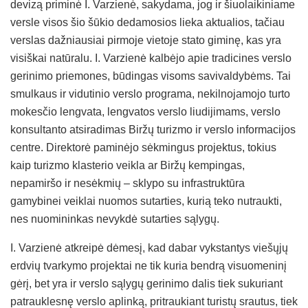
devizą priminė I. Varzienė, sakydama, jog ir šiuolaikiniame
versle visos šio šūkio dedamosios lieka aktualios, tačiau
verslas dažniausiai pirmoje vietoje stato giminę, kas yra
visiškai natūralu. I. Varzienė kalbėjo apie tradicines verslo
gerinimo priemones, būdingas visoms savivaldybėms. Tai
smulkaus ir vidutinio verslo programa, nekilnojamojo turto
mokesčio lengvata, lengvatos verslo liudijimams, verslo
konsultanto atsiradimas Biržų turizmo ir verslo informacijos
centre. Direktorė paminėjo sėkmingus projektus, tokius
kaip turizmo klasterio veikla ar Biržų kempingas,
nepamiršo ir nesėkmių – sklypo su infrastruktūra
gamybinei veiklai nuomos sutarties, kurią teko nutraukti,
nes nuomininkas nevykdė sutarties sąlygų.
I. Varzienė atkreipė dėmesį, kad dabar vykstantys viešųjų
erdvių tvarkymo projektai ne tik kuria bendrą visuomeninį
gėrį, bet yra ir verslo sąlygų gerinimo dalis tiek sukuriant
patrauklesnę verslo aplinką, pritraukiant turistų srautus, tiek