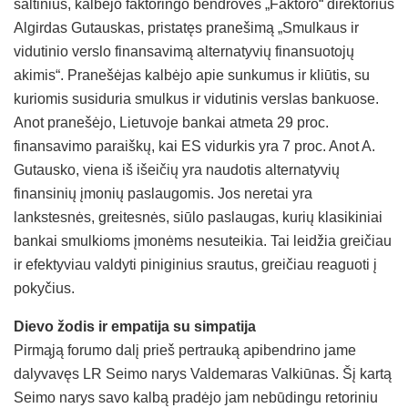
šaltinius, kalbėjo faktoringo bendrovės „Faktoro“ direktorius
Algirdas Gutauskas, pristatęs pranešimą „Smulkaus ir
vidutinio verslo finansavimą alternatyvių finansuotojų
akimis“. Pranešėjas kalbėjo apie sunkumus ir kliūtis, su
kuriomis susiduria smulkus ir vidutinis verslas bankuose.
Anot pranešėjo, Lietuvoje bankai atmeta 29 proc.
finansavimo paraiškų, kai ES vidurkis yra 7 proc. Anot A.
Gutausko, viena iš išeičių yra naudotis alternatyvių
finansinių įmonių paslaugomis. Jos neretai yra
lankstesnės, greitesnės, siūlo paslaugas, kurių klasikiniai
bankai smulkioms įmonėms nesuteikia. Tai leidžia greičiau
ir efektyviau valdyti piniginius srautus, greičiau reaguoti į
pokyčius.
Dievo žodis ir empatija su simpatija
Pirmąją forumo dalį prieš pertrauką apibendrino jame
dalyvavęs LR Seimo narys Valdemaras Valkiūnas. Šį kartą
Seimo narys savo kalbą pradėjo jam nebūdingu retoriniu