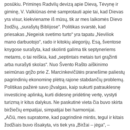
posūkiu. Priminęs Radvilų devizą apie Dievą, Tėvynę ir
giminę, V. Valkiūnas ėmė samprotauti apie tai, kad Dievas
yra visur, kiekviename iš mūsų, tik ar mes laikomės Dievo
žodžių, „surašytų Biblijose“. Politikas svarstė, kad
priesakas „Negeisk svetimo turto“ yra tapatu „Neviliok
mano darbuotojo“, rado ir kitokių alegorijų. Esą, šventose
knygose surašyta, kad skolinti galima tik septyneriems
metams, o tai reiškia, kad „septintais metais turi grąžinti
arba nurašyti skolas“. Nuo Švento Rašto aiškinimo
seimūnas grįžo prie Z. Marcinkevičūtės pranešime paliestų
pagrindinių ekonominę plėtrą rajone stabdančių problemų.
Politikas pažėrė savo įžvalgas, kaip sukurti patrauklesnę
investicinę aplinką, kurti didesnę pridėtinę vertę, vystyti
turizmą ir kitus dalykus. Ne paskutinė vieta čia buvo skirta
biržiečių empatijai, simpatijai bei harmonijai.
„Ačiū, mes supratome, kad pagrindinė mintis, tegul ir kitais
žodžiais buvo išsakyta, vis tiek yra „Biržai – jėga“, –