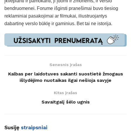
įkvepianti ir pamokanti, ji įdomi ir žmonėms, ir verslo
bendruomenei. Forume išgirsti pranešimai buvo tiesiog
reklaminiai pasakojimai ar filmukai, iliustruojantys
dabartinę verslo būklę ir gaminius. Bet tai ne istorija.
Senesnis įrašas
Kalbas per laidotuves sakanti suostietė žmogaus
išlydėjimo nuotaikas ilgai nešioja savyje
Kitas įrašas
Savaitgalį šėlo ugnis
Susiję
straipsniai