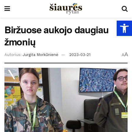
Open
Biržuose aukojo daugiau
žmonių
A
Autorius:
Jurgita Morkūnienė
2023-03-21
A