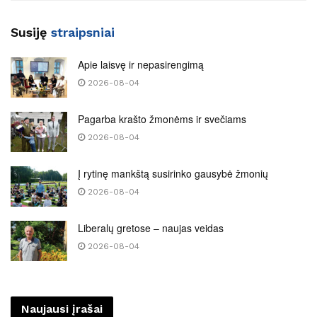
Susiję
straipsniai
Apie laisvę ir nepasirengimą
2026-08-04
Pagarba krašto žmonėms ir svečiams
2026-08-04
Į rytinę mankštą susirinko gausybė žmonių
2026-08-04
Liberalų gretose – naujas veidas
2026-08-04
Naujausi įrašai