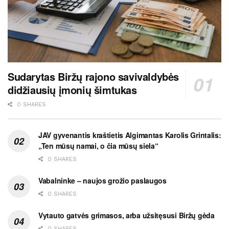
Sudarytas Biržų rajono savivaldybės
didžiausių įmonių šimtukas
0 SHARES
JAV gyvenantis kraštietis Algimantas Karolis Grintalis:
„Ten mūsų namai, o čia mūsų siela“
0 SHARES
Vabalninke – naujos grožio paslaugos
0 SHARES
Vytauto gatvės grimasos, arba užsitęsusi Biržų gėda
0 SHARES