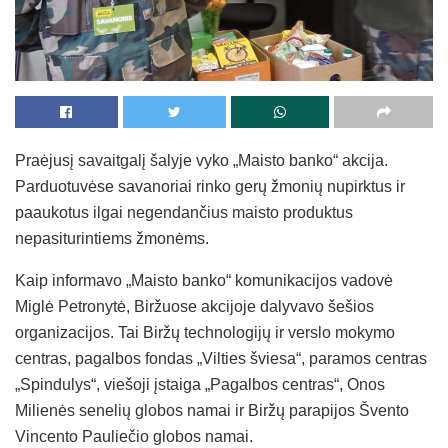
Praėjusį savaitgalį šalyje vyko „Maisto banko“ akcija.
Parduotuvėse savanoriai rinko gerų žmonių nupirktus ir
paaukotus ilgai negendančius maisto produktus
nepasiturintiems žmonėms.
Kaip informavo „Maisto banko“ komunikacijos vadovė
Miglė Petronytė, Biržuose akcijoje dalyvavo šešios
organizacijos. Tai Biržų technologijų ir verslo mokymo
centras, pagalbos fondas „Vilties šviesa“, paramos centras
„Spindulys“, viešoji įstaiga „Pagalbos centras“, Onos
Milienės senelių globos namai ir Biržų parapijos Švento
Vincento Pauliečio globos namai.