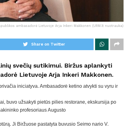
publikos ambasadorė Lietuvoje Arja Inkeri Makkonen (URM.lt nuotrauka)
Share on Twitter
inių svečių sutikimui. Biržus aplankyti
adorė Lietuvoje Arja Inkeri Makkonen.
ivačia iniciatyva. Ambasadorė ketino atvykti su vyru ir
i, buvo užsakyti pietūs pilies restorane, ekskursija po
tosakininko profesoriaus Augusto
tūrą. Ji Biržuose pastatyta buvusio Seimo nario V.