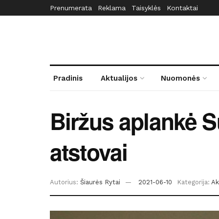
Prenumerata
Reklama
Taisyklės
Kontaktai
Pradinis
Aktualijos
Nuomonės
Biržus aplankė 
atstovai
Autorius:
Šiaurės Rytai
2021-06-10
Kategorija:
Ak