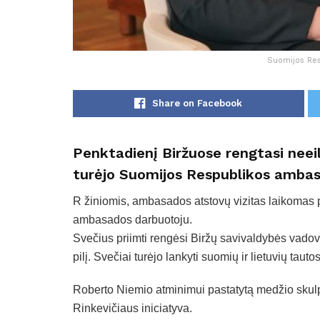
Suomijos Res
Share on Facebook
Penktadienį Biržuose rengtasi neeil
turėjo Suomijos Respublikos ambas
R žiniomis, ambasados atstovų vizitas laikomas pr
ambasados darbuotoju.
Svečius priimti rengėsi Biržų savivaldybės vadova
pilį. Svečiai turėjo lankyti suomių ir lietuvių tau
Roberto Niemio atminimui pastatytą medžio skulp
Rinkevičiaus iniciatyva.