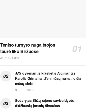
Teniso turnyro nugalėtojos
taurė liko Biržuose
0 SHARES
JAV gyvenantis kraštietis Algimantas
Karolis Grintalis: „Ten mūsų namai, o čia
mūsų siela“
0 SHARES
Sudarytas Biržų rajono savivaldybės
didžiausių įmonių šimtukas