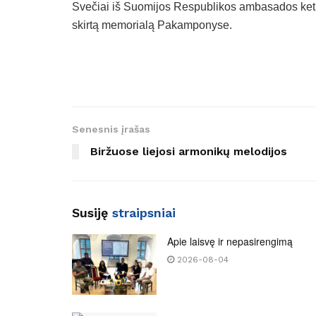
Svečiai iš Suomijos Respublikos ambasados keti
skirtą memorialą Pakamponyse.
Senesnis įrašas
Biržuose liejosi armonikų melodijos
Susiję
straipsniai
Apie laisvę ir nepasirengimą
2026-08-04