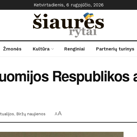
Ketvirtadienis, 6 rugpjūčio, 2026
Žmonės
Kultūra
Renginiai
Partnerių turinys
Suomijos Respublikos
A
tualijos
,
Biržų naujienos
A