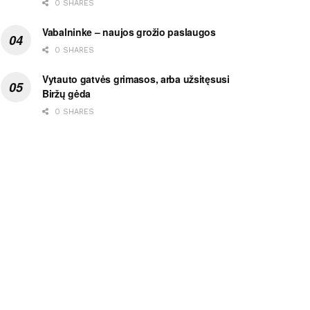
0 SHARES
Vabalninke – naujos grožio paslaugos
0 SHARES
Vytauto gatvės grimasos, arba užsitęsusi
Biržų gėda
0 SHARES