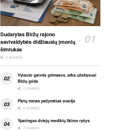
Sudarytas Biržų rajono
savivaldybės didžiausių įmonių
šimtukas
0 SHARES
Vytauto gatvės grimasos, arba užsitęsusi
Biržų gėda
0 SHARES
Pietų metas pažymėtas avarija
0 SHARES
Ypatingas dviejų medikių likimo ryšys
0 SHARES