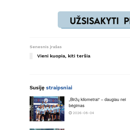
Senesnis įrašas
Vieni kuopia, kiti teršia
Susiję
straipsniai
„Biržų kilometrai“ – daugiau nei
bėgimas
2026-08-04