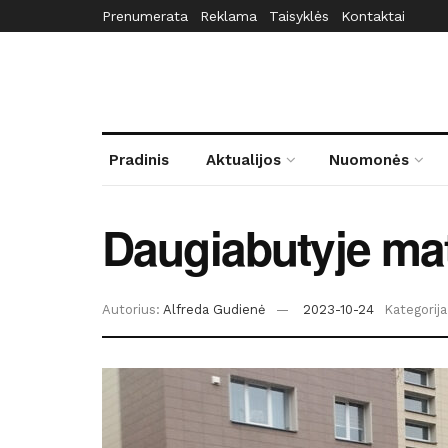
Prenumerata
Reklama
Taisyklės
Kontaktai
Pradinis
Aktualijos
Nuomonės
Daugiabutyje mat
Autorius:
Alfreda Gudienė
2023-10-24
Kategorija