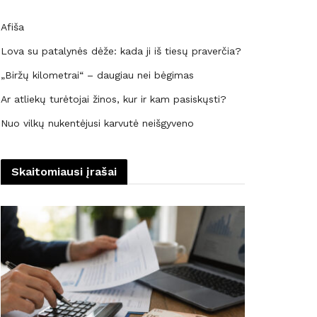
Afiša
Lova su patalynės dėže: kada ji iš tiesų praverčia?
„Biržų kilometrai“ – daugiau nei bėgimas
Ar atliekų turėtojai žinos, kur ir kam pasiskųsti?
Nuo vilkų nukentėjusi karvutė neišgyveno
Skaitomiausi įrašai