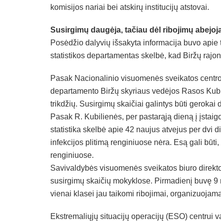
komisijos nariai bei atskirų institucijų atstovai.
Susirgimų daugėja, tačiau dėl ribojimų abejo
Posėdžio dalyvių išsakyta informacija buvo apie 
statistikos departamentas skelbė, kad Biržų raj
Pasak Nacionalinio visuomenės sveikatos centro
departamento Biržų skyriaus vedėjos Rasos Kubili
trikdžių. Susirgimų skaičiai galintys būti gerokai 
Pasak R. Kubilienės, per pastarąją dieną į įstaig
statistika skelbė apie 42 naujus atvejus per dvi
infekcijos plitimą renginiuose nėra. Esą gali būti,
renginiuose.
Savivaldybės visuomenės sveikatos biuro direkt
susirgimų skaičių mokyklose. Pirmadienį buvę 9 na
vienai klasei jau taikomi ribojimai, organizuoja
Ekstremaliųjų situacijų operacijų (ESO) centrui 