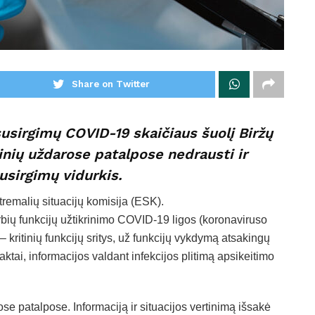
Share on Twitter
usirgimų COVID-19 skaičiaus šuolį Biržų
nių uždarose patalpose nedrausti ir
susirgimų vidurkis.
remalių situacijų komisija (ESK).
rbių funkcijų užtikrinimo COVID-19 ligos (koronaviruso
 kritinių funkcijų sritys, už funkcijų vykdymą atsakingų
ktai, informacijos valdant infekcijos plitimą apsikeitimo
se patalpose. Informaciją ir situacijos vertinimą išsakė