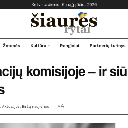
Ketvirtadienis, 6 rugpjūčio, 2026
Žmonės
Kultūra
Renginiai
Partnerių turinys
cijų komisijoje – ir si
s
A
:
Aktualijos
,
Biržų naujienos
A