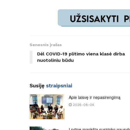
Senesnis įrašas
Dėl COVID-19 plitimo viena klasė dirba
nuotoliniu būdu
Susiję
straipsniai
Apie laisvę ir nepasirengimą
2026-08-04
Į rytinę mankštą susirinko gausy