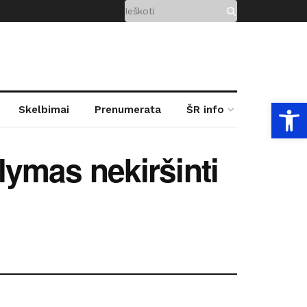
Open
Skelbimai
Prenumerata
ŠR info
ūlymas nekiršinti