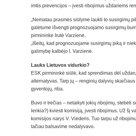
imtis prevencijos – įvesti ribojimus uždariems re
„Nematau prasmės siūlyme laukti to susirgimų piko
galėtume išvengti prognozuojamo susirgimų bumo
pirmininkė Irutė Varzienė.
„Išeitų, kad prognozuojame susirgimų piką ir niek
galimybę kalbėjo I. Varzienė.
Lauks Lietuvos vidurkio?
ESK pirmininkė siūlė, kad sprendimas dėl uždarų r
alternatyvas. Tarp jų – renginių dalyvių skaičiaus 
gyventojų, riba.
Buvo ir trečias – netaikyti jokių ribojimų, stebėti s
lenkia?) kviesti komisiją, įvesti ribojimus. Už š
komisijos narys V. Viederis. Tuo tarpu už riboji
tačiau balsavime nedalyvavo.