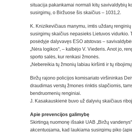
situacija pakankamai normali kitų savivaldybių k
susirgimų, o Biržuose šis skaičius – 1031,2.
K. Knizikevičiaus manymu, imtis uždarų renginių 
susirgimų skaičius nepasieks Lietuvos vidurkio. 
posėdyje dalyvavęs ESO atstovas – savivaldybės 
„Nėra logikos“, – kalbėjo V. Viederis. Anot jo, re
sporto salės, kur renkasi žmonės.
„Nebereikia tų žmonių labiau kiršinti ir tų riboj
Biržų rajono policijos komisariato viršininkas D
draudimas verstų žmones rinktis slapčiomis, tamso
bendruomenių renginiai.
J. Kasakauskienė buvo už dalyvių skaičiaus riboj
Apie prevencijos galimybę
Skirtingą nuomonę išsakė UAB „Biržų vandenys“ d
akcentuojama, kad laukiama susirgimų piko (apie t