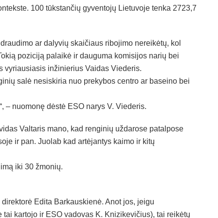
ontekste. 100 tūkstančių gyventojų Lietuvoje tenka 2723,7
draudimo ar dalyvių skaičiaus ribojimo nereikėtų, kol
Tokią poziciją palaikė ir dauguma komisijos narių bei
vyriausiasis inžinierius Vaidas Viederis.
nginių salė nesiskiria nuo prekybos centro ar baseino bei
imų“, – nuomonę dėstė ESO narys V. Viederis.
eividas Valtaris mano, kad renginių uždarose patalpose
je ir pan. Juolab kad artėjantys kaimo ir kitų
imą iki 30 žmonių.
irektorė Edita Barkauskienė. Anot jos, jeigu
ai kartojo ir ESO vadovas K. Knizikevičius), tai reikėtų