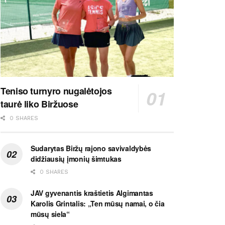
Teniso turnyro nugalėtojos
taurė liko Biržuose
0 SHARES
Sudarytas Biržų rajono savivaldybės
didžiausių įmonių šimtukas
0 SHARES
JAV gyvenantis kraštietis Algimantas
Karolis Grintalis: „Ten mūsų namai, o čia
mūsų siela“