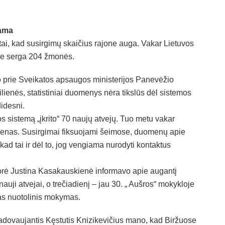
jama
tai, kad susirgimų skaičius rajone auga. Vakar Lietuvos
one serga 204 žmonės.
 prie Sveikatos apsaugos ministerijos Panevėžio
enės, statistiniai duomenys nėra tikslūs dėl sistemos
didesni.
os sistemą „įkrito“ 70 naujų atvejų. Tuo metu vakar
 dienas. Susirgimai fiksuojami šeimose, duomenų apie
 kad tai ir dėl to, jog vengiama nurodyti kontaktus
orė Justina Kasakauskienė informavo apie augantį
uji atvejai, o trečiadienį – jau 30. „ Aušros“ mokykloje
mas nuotolinis mokymas.
vadovaujantis Kęstutis Knizikevičius mano, kad Biržuose