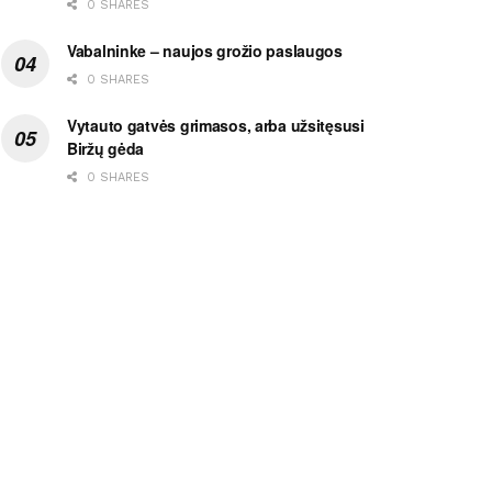
0 SHARES
Vabalninke – naujos grožio paslaugos
0 SHARES
Vytauto gatvės grimasos, arba užsitęsusi
Biržų gėda
0 SHARES