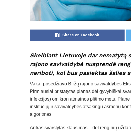
Share on Facebook
Skelbiant Lietuvoje dar nematytą s
rajono savivaldybė nusprendė rengi
neriboti, kol bus pasiektas šalies 
Vakar posėdžiavo Biržų rajono savivaldybės Ekst
Pirmiausiai pristatytas planas dėl gyvybiškai sva
infekcijos) omikron atmainos plitimo metu. Plane –
institucijų ir savivaldybės atsakingų asmenų konta
algoritmas.
Antras svarstytas klausimas – dėl renginių uždaro