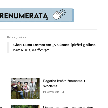
Kitas įrašas
Gian Luca Demarco: „Vaikams įpiršti galima
bet kurią daržovę“
Pagarba krašto žmonėms ir
svečiams
2026-08-04
bė
Liberalų gretose – naujas veidas