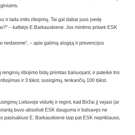
nginiams.
 ir tada imtis ribojimų. Tai gal dabar juos įvedę
?“ – kalbėjo E.Barkauskienė. Jos mintims pritarė ESK
o nedarome“, – apie galimą alogiją ir prevencijos
enginių ribojimo būtų priimtas balsuojant, ir pateikė tris
ribojimas ir 3 tūkst. susirgimų, tenkančių 100 tūkst.
usirgimų Lietuvoje vidurkį ir regint, kad Biržai jį vejasi (ar
į variantą buvo absoliuti ESK dauguma ir balsavęs ne
mus pasisakiusi E. Barkauskienė taip pat ESK nepriklauso,