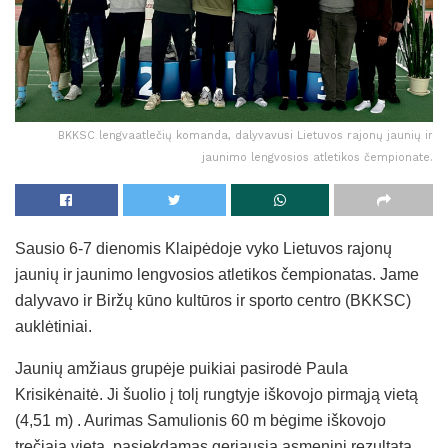
BKKSC lengvaatlečių komanda, dalyvavusi Lietuvos rajonų jaunių ir
jaunimo lengvosios atletikos čempionate.
Sausio 6-7 dienomis Klaipėdoje vyko Lietuvos rajonų
jaunių ir jaunimo lengvosios atletikos čempionatas. Jame
dalyvavo ir Biržų kūno kultūros ir sporto centro (BKKSC)
auklėtiniai.
Jaunių amžiaus grupėje puikiai pasirodė Paula
Krisikėnaitė. Ji šuolio į tolį rungtyje iškovojo pirmąją vietą
(4,51 m) . Aurimas Samulionis 60 m bėgime iškovojo
trečiąją vietą, pasiekdamas geriausią asmeninį rezultatą