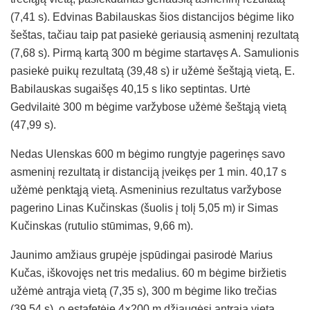
(7,41 s). Edvinas Babilauskas šios distancijos bėgime liko
šeštas, tačiau taip pat pasiekė geriausią asmeninį rezultatą
(7,68 s). Pirmą kartą 300 m bėgime startavęs A. Samulionis
pasiekė puikų rezultatą (39,48 s) ir užėmė šeštąją vietą, E.
Babilauskas sugaišęs 40,15 s liko septintas. Urtė
Gedvilaitė 300 m bėgime varžybose užėmė šeštąją vietą
(47,99 s).
Nedas Ulenskas 600 m bėgimo rungtyje pagerinęs savo
asmeninį rezultatą ir distanciją įveikęs per 1 min. 40,17 s
užėmė penktąją vietą. Asmeninius rezultatus varžybose
pagerino Linas Kučinskas (šuolis į tolį 5,05 m) ir Simas
Kučinskas (rutulio stūmimas, 9,66 m).
Jaunimo amžiaus grupėje įspūdingai pasirodė Marius
Kučas, iškovojęs net tris medalius. 60 m bėgime biržietis
užėmė antrąja vietą (7,35 s), 300 m bėgime liko trečias
(39,54 s), o estafetėje 4×200 m džiaugėsi antrąja vieta