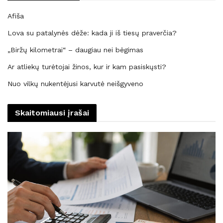
Afiša
Lova su patalynės dėže: kada ji iš tiesų praverčia?
„Biržų kilometrai“ – daugiau nei bėgimas
Ar atliekų turėtojai žinos, kur ir kam pasiskųsti?
Nuo vilkų nukentėjusi karvutė neišgyveno
Skaitomiausi įrašai