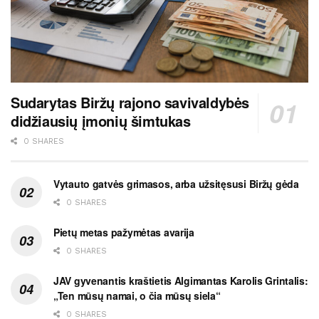
Sudarytas Biržų rajono savivaldybės
didžiausių įmonių šimtukas
0 SHARES
Vytauto gatvės grimasos, arba užsitęsusi Biržų gėda
0 SHARES
Pietų metas pažymėtas avarija
0 SHARES
JAV gyvenantis kraštietis Algimantas Karolis Grintalis:
„Ten mūsų namai, o čia mūsų siela“
0 SHARES