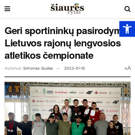
Open
Geri sportininkų pasirodymai
Lietuvos rajonų lengvosios
atletikos čempionate
A
Autorius:
Simonas Gudas
2023-01-10
A