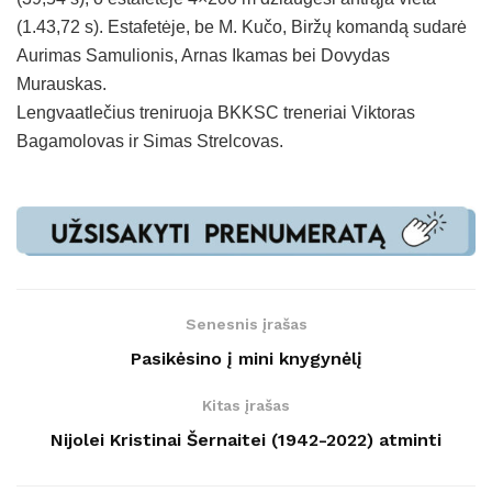
(1.43,72 s). Estafetėje, be M. Kučo, Biržų komandą sudarė
Aurimas Samulionis, Arnas Ikamas bei Dovydas
Murauskas.
Lengvaatlečius treniruoja BKKSC treneriai Viktoras
Bagamolovas ir Simas Strelcovas.
Senesnis įrašas
Pasikėsino į mini knygynėlį
Kitas įrašas
Nijolei Kristinai Šernaitei (1942-2022) atminti