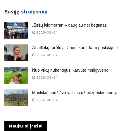
Susiję
straipsniai
„Biržų kilometrai“ – daugiau nei bėgimas
2026-08-04
Ar atliekų turėtojai žinos, kur ir kam pasiskųsti?
2026-08-04
Nuo vilkų nukentėjusi karvutė neišgyveno
2026-08-04
Masiškai nudžiūvo vaisius užmezgusios obelys
2026-08-04
Naujausi įrašai