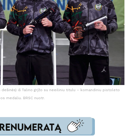
dešinės) iš Talino grįžo su neeiliniu titulu – komandiniu pistoleto
zos medaliu. BRSC nuotr.