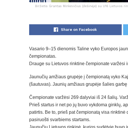
Biržietis Grantas Minkevičius (dešinėje) su U16 Lietuvos r
Share on Facebook
Vasario 9–15 dienomis Taline vyko Europos jauni
čempionatas.
Drauge su Lietuvos rinktine čempionate varžėsi ir 
Jaunučių amžiaus grupėje į čempionatą vyko Kaj
(šautuvas). Jaunių amžiaus grupėje šalies garb
Čempionate varžėsi 269 dalyviai iš 24 šalių. Var
Prieš startus ir net po jų buvo vykdoma ginklų, a
patirtis. Be to, prieš pat čempionatą visa rinktin
pasiruošti svarbiems startams.
Jaunučių Lietuvos rinkinė, kurios sudėtyje buvo i