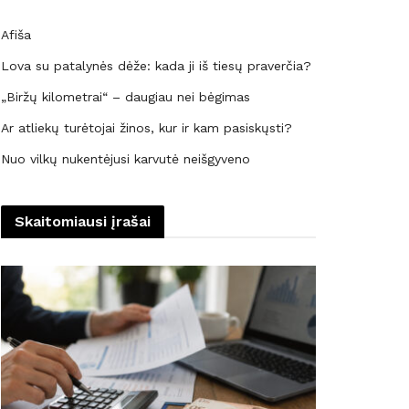
Afiša
Lova su patalynės dėže: kada ji iš tiesų praverčia?
„Biržų kilometrai“ – daugiau nei bėgimas
Ar atliekų turėtojai žinos, kur ir kam pasiskųsti?
Nuo vilkų nukentėjusi karvutė neišgyveno
Skaitomiausi įrašai