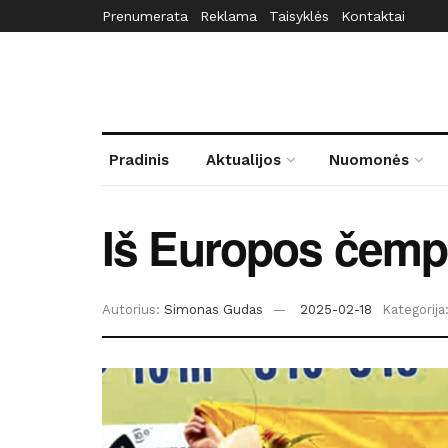
Prenumerata
Reklama
Taisyklės
Kontaktai
Pradinis
Aktualijos
Nuomonės
Iš Europos čempi
Autorius:
Simonas Gudas
2025-02-18
Kategorija