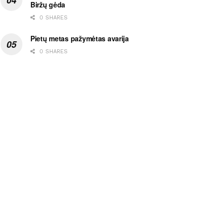
Biržų gėda
0 SHARES
Pietų metas pažymėtas avarija
0 SHARES