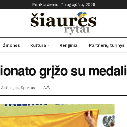
Penktadienis, 7 rugpjūčio, 2026
Žmonės
Kultūra
Renginiai
Partnerių turinys
onato grįžo su medali
A
:
Aktualijos
,
Sportas
A