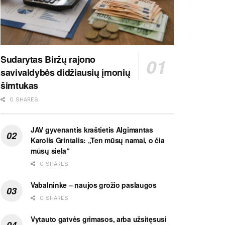
Sudarytas Biržų rajono
savivaldybės didžiausių įmonių
šimtukas
0 SHARES
JAV gyvenantis kraštietis Algimantas
Karolis Grintalis: „Ten mūsų namai, o čia
mūsų siela“
0 SHARES
Vabalninke – naujos grožio paslaugos
0 SHARES
Vytauto gatvės grimasos, arba užsitęsusi