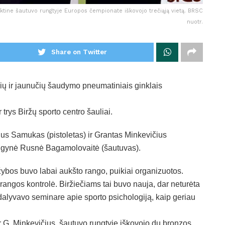
inktine šautuvo rungtyje Europos čempionate iškovojo trečiąją vietą. BRSC
nuotr.
Share on Twitter
ų ir jaunučių šaudymo pneumatiniais ginklais
trys Biržų sporto centro šauliai.
us Samukas (pistoletas) ir Grantas Minkevičius
ę gynė Rusnė Bagamolovaitė (šautuvas).
žybos buvo labai aukšto rango, puikiai organizuotos.
prangos kontrolė. Biržiečiams tai buvo nauja, dar neturėta
ė dalyvavo seminare apie sporto psichologiją, kaip geriau
r G. Minkevičius, šautuvo rungtyje iškovojo du bronzos