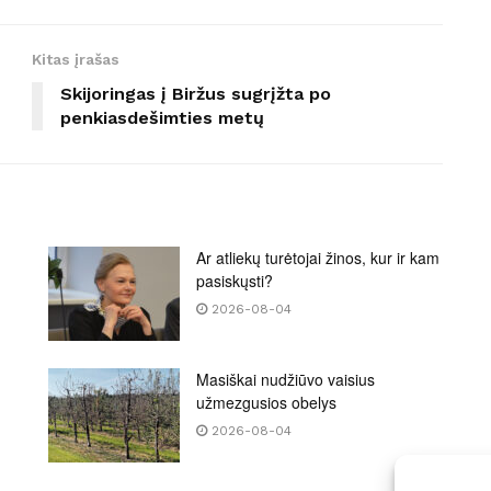
Kitas įrašas
Skijoringas į Biržus sugrįžta po
penkiasdešimties metų
Ar atliekų turėtojai žinos, kur ir kam
pasiskųsti?
2026-08-04
Masiškai nudžiūvo vaisius
užmezgusios obelys
2026-08-04