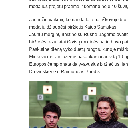
medalius (trejetų pratime ir komandinėje 40 šūvių
Jaunučių vaikinių komanda taip pat iškovojo bron
medaliu džiaugėsi biržietis Kajus Samukas.
Jaunių merginų rinktinė su Rusne Bagamolovaite 
biržietės rezultatai iš visų rinktinės narių buvo p
Paskutinę dieną vyko duetų rungtis, kurioje mišr
Minkevičius. Jie užėmė pakankamai aukštą 19-ąj
Europos čempionate dalyvavusius biržiečius, lank
Drevinskienė ir Raimondas Briedis.