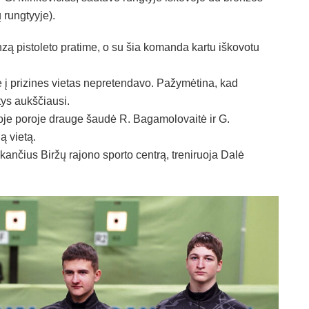
 rungtyyje).
zą pistoleto pratime, o su šia komanda kartu iškovotu
į prizines vietas nepretendavo. Pažymėtina, kad
atys aukščiausi.
ioje poroje drauge šaudė R. Bagamolovaitė ir G.
ą vietą.
ančius Biržų rajono sporto centrą, treniruoja Dalė