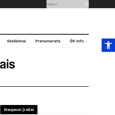
Open
Skelbimai
Prenumerata
ŠR info
ais
Naujausi įrašai