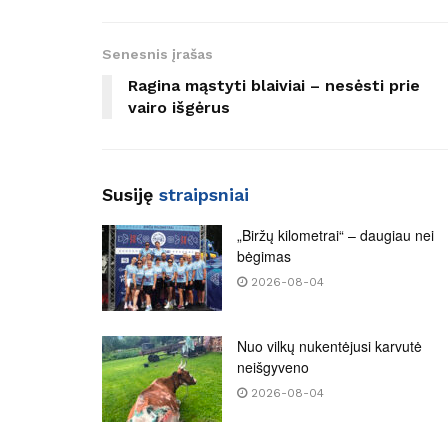
Senesnis įrašas
Ragina mąstyti blaiviai – nesėsti prie
vairo išgėrus
Susiję
straipsniai
„Biržų kilometrai“ – daugiau nei
bėgimas
2026-08-04
Nuo vilkų nukentėjusi karvutė
neišgyveno
2026-08-04