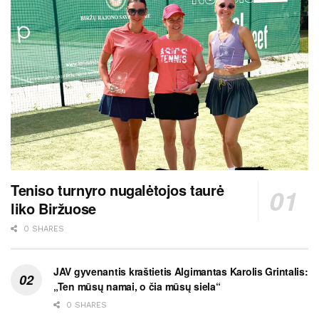
Teniso turnyro nugalėtojos taurė
liko Biržuose
0 SHARES
JAV gyvenantis kraštietis Algimantas Karolis Grintalis:
„Ten mūsų namai, o čia mūsų siela“
0 SHARES