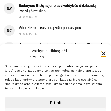
Sudarytas Biržų rajono savivaldybės didžiausių
įmonių šimtukas
0 SHARES
Vabalninke – naujos grožio paslaugos
0 SHARES
Vytauto gatvės grimasos, arba užsitęsusi Biržų gėda
Tvarkyti sutikimą dėl
0 SHARES
slapukų
Siekdami teikti geriausią patirtį, įrenginio informacijai saugoti ir
(arba) pasiekti naudojame tokias technologijas kaip slapukus. Jei
sutiksime su šiomis technologijomis, galėsime apdoroti duomenis,
tokius kaip naršymo elgsena arba unikalūs ID šioje svetainėje.
Prenumerata
Reklama
Taisyklės
Kontaktai
Nesutikimas arba sutikimo atšaukimas gali neigiamai paveikti tam
tikras funkcijas ir funkcijas.
Sprendimas:
ITBrolis
Priimti