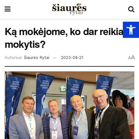
Open
Ką mokėjome, ko dar reikia
mokytis?
A
Autorius:
Šiaurės Rytai
2023-09-21
A