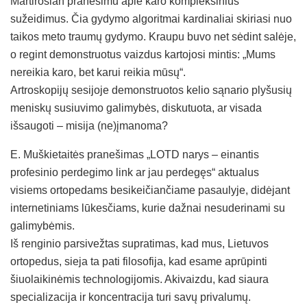
Martirosian pranešimu apie karo kompleksinius
sužeidimus. Čia gydymo algoritmai kardinaliai skiriasi nuo
taikos meto traumų gydymo. Kraupu buvo net sėdint salėje,
o regint demonstruotus vaizdus kartojosi mintis: „Mums
nereikia karo, bet karui reikia mūsų“.
Artroskopijų sesijoje demonstruotos kelio sąnario plyšusių
meniskų susiuvimo galimybės, diskutuota, ar visada
išsaugoti – misija (ne)įmanoma?
E. Muškietaitės pranešimas „LOTD narys – einantis
profesinio perdegimo link ar jau perdegęs“ aktualus
visiems ortopedams besikeičiančiame pasaulyje, didėjant
internetiniams lūkesčiams, kurie dažnai nesuderinami su
galimybėmis.
Iš renginio parsivežtas supratimas, kad mus, Lietuvos
ortopedus, sieja ta pati filosofija, kad esame aprūpinti
šiuolaikinėmis technologijomis. Akivaizdu, kad siaura
specializacija ir koncentracija turi savų privalumų.