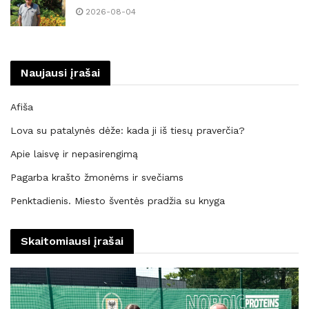
2026-08-04
Naujausi įrašai
Afiša
Lova su patalynės dėže: kada ji iš tiesų praverčia?
Apie laisvę ir nepasirengimą
Pagarba krašto žmonėms ir svečiams
Penktadienis. Miesto šventės pradžia su knyga
Skaitomiausi įrašai