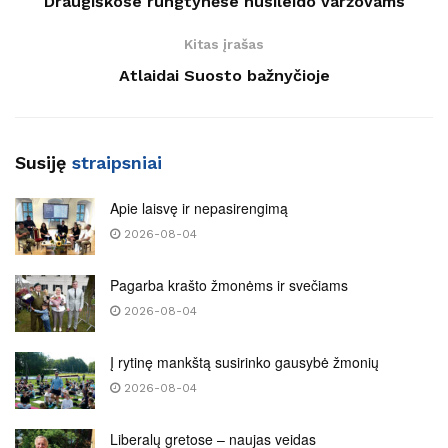
Draugiškose rungtynėse nusileido varžovams
Kitas įrašas
Atlaidai Suosto bažnyčioje
Susiję
straipsniai
Apie laisvę ir nepasirengimą
2026-08-04
Pagarba krašto žmonėms ir svečiams
2026-08-04
Į rytinę mankštą susirinko gausybė žmonių
2026-08-04
Liberalų gretose – naujas veidas