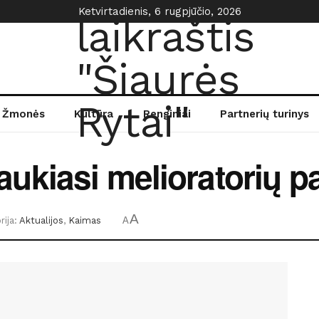
Ketvirtadienis, 6 rugpjūčio, 2026
Žmonės
Kultūra
Renginiai
Partnerių turinys
ukiasi melioratorių p
A
ija:
Aktualijos
,
Kaimas
A