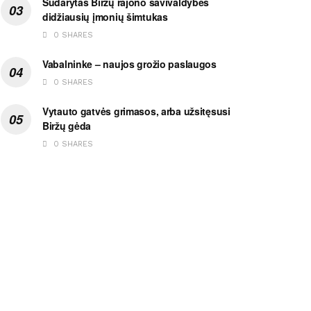
Sudarytas Biržų rajono savivaldybės
didžiausių įmonių šimtukas
0 SHARES
Vabalninke – naujos grožio paslaugos
0 SHARES
Vytauto gatvės grimasos, arba užsitęsusi
Biržų gėda
0 SHARES