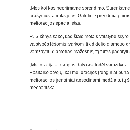
„Mes kol kas nepriimame sprendimo. Surenkame p
prašymus, atrinks juos. Galutinį sprendimą priim
melioracijos specialistas.
R. Šikšnys sakė, kad šiais metais valstybė skyrė
valstybės lėšomis tvarkomi tik didelio diametro
vamzdynų diametras mažesnis, tą turės padaryti 
„Melioracija – brangus dalykas, todėl vamzdyną r
Pasitaiko atvejų, kai melioracijos įrenginiai būn
melioracijos įrenginiai apsodinami medžiais, jų
mechaniškai.