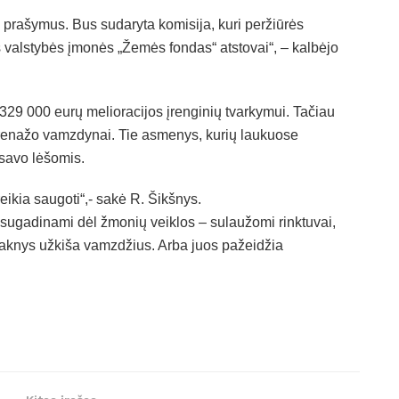
rašymus. Bus sudaryta komisija, kuri peržiūrės
s valstybės įmonės „Žemės fondas“ atstovai“, – kalbėjo
 329 000 eurų melioracijos įrenginių tvarkymui. Tačiau
 drenažo vamzdynai. Tie asmenys, kurių laukuose
savo lėšomis.
eikia saugoti“,- sakė R. Šikšnys.
a sugadinami dėl žmonių veiklos – sulaužomi rinktuvai,
 šaknys užkiša vamzdžius. Arba juos pažeidžia