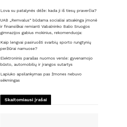
Lova su patalynės dėže: kada ji iš tiesų praverčia?
UAB „Remvalus“ būdama socialiai atsakinga įmonė
ir finansiškai remianti Vabalninko Balio Sruogos
gimnazijos gabius mokinius, rekomenduoja:
Kaip lengvai pasiruošti svarbių sporto rungtynių
peržiūrai namuose?
Elektroninis parašas nuomos versle: gyvenamojo
būsto, automobilių ir įrangos sutartys
Lapiuko apsilankymas pas žmones nebuvo
sėkmingas
Skaitomiausi įrašai