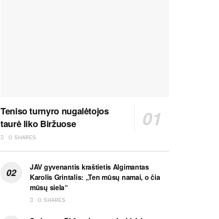
Teniso turnyro nugalėtojos
taurė liko Biržuose
0 SHARES
JAV gyvenantis kraštietis Algimantas
Karolis Grintalis: „Ten mūsų namai, o čia
mūsų siela“
0 SHARES