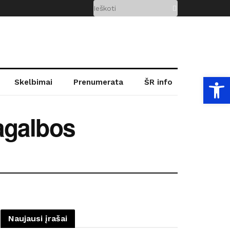
Open
Skelbimai
Prenumerata
ŠR info
agalbos
Naujausi įrašai