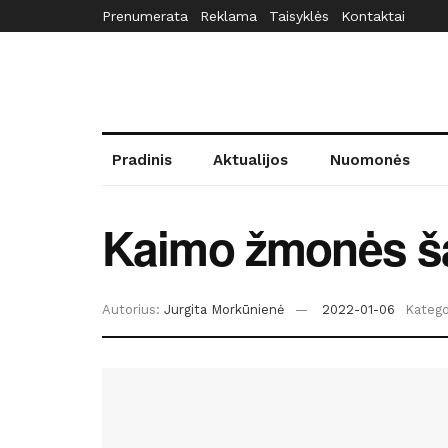
Prenumerata
Reklama
Taisyklės
Kontaktai
Pradinis
Aktualijos
Nuomonės
Kaimo žmonės ša
Autorius:
Jurgita Morkūnienė
2022-01-06
Kategor