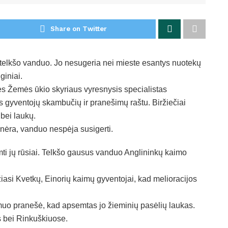
Share on Twitter
sur telkšo vanduo. Jo nesugeria nei mieste esantys nuotekų
giniai.
s Žemės ūkio skyriaus vyresnysis specialistas
 gyventojų skambučių ir pranešimų raštu. Biržiečiai
bei laukų.
nėra, vanduo nespėja susigerti.
ti jų rūsiai. Telkšo gausus vanduo Anglininkų kaimo
asi Kvetkų, Einorių kaimų gyventojai, kad melioracijos
smuo pranešė, kad apsemtas jo žieminių pasėlių laukas.
us bei Rinkuškiuose.