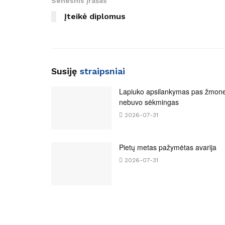
Senesnis įrašas
Įteikė diplomus
Susiję
straipsniai
Lapiuko apsilankymas pas žmon
nebuvo sėkmingas
2026-07-31
Pietų metas pažymėtas avarija
2026-07-31