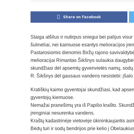
Share on Facebook
Staiga atšilus ir nutirpus sniegui bei palijus vi
šulinėliai, nei kaimuose esantys melioracijos įren
Pastarosiomis dienomis Biržų rajono savivaldybė
melioracijai Rimantas Šikšnys sulaukia daugybės
skundžiasi dėl apsemtų gyvenvietės namų, sodų 
R. Šikšnys dėl gausaus vandens nesistebi: įšalo 
Kratiškių kaimo gyventojai skundžiasi, kad apsem
gyventojų kiemuose.
Nemažai pranešimų yra iš Papilio krašto. Skundži
įrenginiai nesurenka vandens.
Kraštų kadastrinėje vietovėje ūkininkaujantis a
Bėdų turi ir sodų bendrijos prie kelio į Obelauki