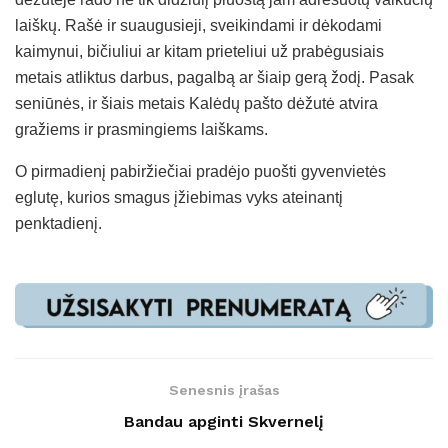
laiškų. Rašė ir suaugusieji, sveikindami ir dėkodami
kaimynui, bičiuliui ar kitam prieteliui už prabėgusiais
metais atliktus darbus, pagalbą ar šiaip gerą žodį. Pasak
seniūnės, ir šiais metais Kalėdų pašto dėžutė atvira
gražiems ir prasmingiems laiškams.
O pirmadienį pabiržiečiai pradėjo puošti gyvenvietės
eglutę, kurios smagus įžiebimas vyks ateinantį
penktadienį.
Senesnis įrašas
Bandau apginti Skvernelį