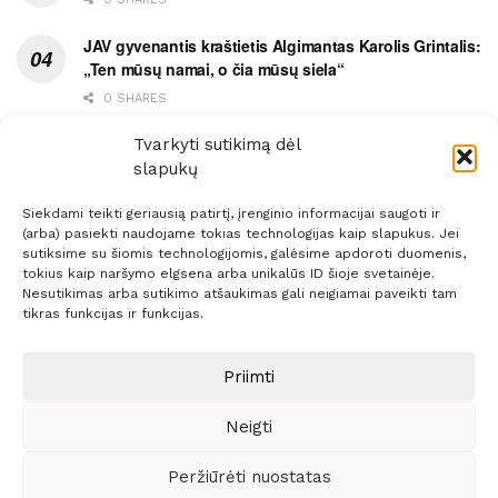
JAV gyvenantis kraštietis Algimantas Karolis Grintalis:
„Ten mūsų namai, o čia mūsų siela“
0 SHARES
Ypatingas dviejų medikių likimo ryšys
Tvarkyti sutikimą dėl
slapukų
0 SHARES
Siekdami teikti geriausią patirtį, įrenginio informacijai saugoti ir
(arba) pasiekti naudojame tokias technologijas kaip slapukus. Jei
sutiksime su šiomis technologijomis, galėsime apdoroti duomenis,
tokius kaip naršymo elgsena arba unikalūs ID šioje svetainėje.
Nesutikimas arba sutikimo atšaukimas gali neigiamai paveikti tam
Prenumerata
Reklama
Taisyklės
Kontaktai
tikras funkcijas ir funkcijas.
Sprendimas:
ITBrolis
Priimti
Neigti
© 2021 Visos teisės saugomos
Siaure.lt
Peržiūrėti nuostatas