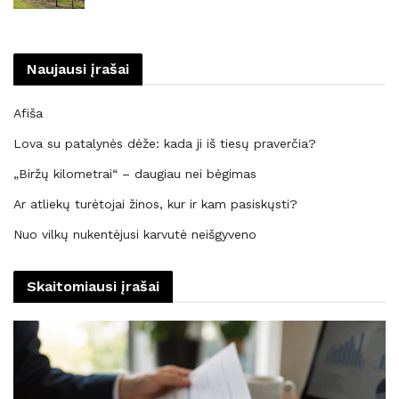
Naujausi įrašai
Afiša
Lova su patalynės dėže: kada ji iš tiesų praverčia?
„Biržų kilometrai“ – daugiau nei bėgimas
Ar atliekų turėtojai žinos, kur ir kam pasiskųsti?
Nuo vilkų nukentėjusi karvutė neišgyveno
Skaitomiausi įrašai