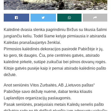
Kalėdinė dvasia slenka pagrindiniu Biržus su likusia šalimi
jungiančiu keliu. Todėl šiame kelyje pirmiausia ir atsiranda
Kalėdas pranašaujantys ženklai.
Pirmosios kalėdinės dekoracijos pasirodė Pabiržėje ir jų,
ko gero, tik daugės. Čia, prie centrinės gatvės, atsirado
kalėdinė pirkelė, sutūpė zuikučiai bei pilnos dovanų rogės.
Kitoje gatvės pusėje kaip ir pernai atsirado kalėdinio pašto
dėžutė.
Anot seniūnės Vitos Zurbaitės, AB „Lietuvos paštas“
Pabiržėje savo dėžutę nuėmė, dabar tenka kliautis
Laplandijos organizacijų paslaugomis.
Pasak seniūnės, praėjusiais metais Kalėdų senelis pašto
dėžutėje rado ne tik didžiulį pluoštą jam adresuotų vaikučių