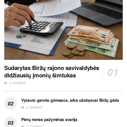
Sudarytas Biržų rajono savivaldybės
didžiausių įmonių šimtukas
0 SHARES
Vytauto gatvės grimasos, arba užsitęsusi Biržų gėda
0 SHARES
Pietų metas pažymėtas avarija
0 SHARES