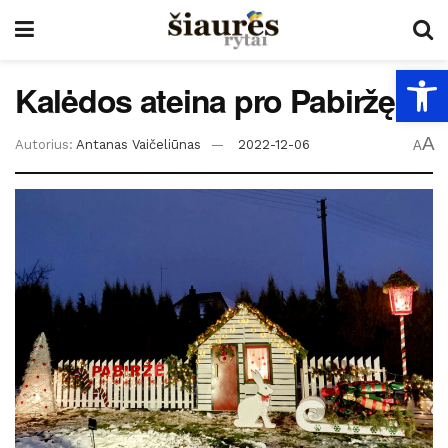
Open
Kalėdos ateina pro Pabiržę
A
Autorius:
Antanas Vaičeliūnas
2022-12-06
A