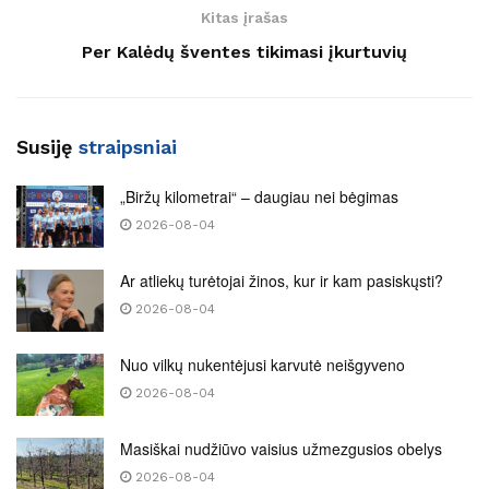
Kitas įrašas
Per Kalėdų šventes tikimasi įkurtuvių
Susiję
straipsniai
„Biržų kilometrai“ – daugiau nei bėgimas
2026-08-04
Ar atliekų turėtojai žinos, kur ir kam pasiskųsti?
2026-08-04
Nuo vilkų nukentėjusi karvutė neišgyveno
2026-08-04
Masiškai nudžiūvo vaisius užmezgusios obelys
2026-08-04