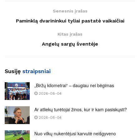
Senesnis įrašas
Paminklą dvarininkui tyliai pastatė vaikaičiai
Kitas įrašas
Angelų sargų šventėje
Susiję
straipsniai
„Biržų kilometrai“ – daugiau nei bėgimas
2026-08-04
Ar atliekų turėtojai žinos, kur ir kam pasiskųsti?
2026-08-04
Nuo vilkų nukentėjusi karvutė neišgyveno