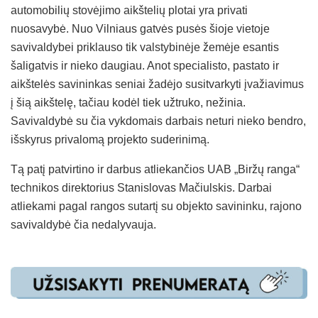
automobilių stovėjimo aikštelių plotai yra privati
nuosavybė. Nuo Vilniaus gatvės pusės šioje vietoje
savivaldybei priklauso tik valstybinėje žemėje esantis
šaligatvis ir nieko daugiau. Anot specialisto, pastato ir
aikštelės savininkas seniai žadėjo susitvarkyti įvažiavimus
į šią aikštelę, tačiau kodėl tiek užtruko, nežinia.
Savivaldybė su čia vykdomais darbais neturi nieko bendro,
išskyrus privalomą projekto suderinimą.
Tą patį patvirtino ir darbus atliekančios UAB „Biržų ranga“
technikos direktorius Stanislovas Mačiulskis. Darbai
atliekami pagal rangos sutartį su objekto savininku, rajono
savivaldybė čia nedalyvauja.