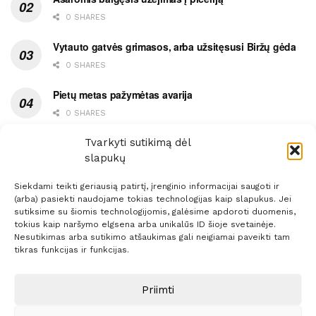
0 SHARES
Vytauto gatvės grimasos, arba užsitęsusi Biržų gėda
0 SHARES
Pietų metas pažymėtas avarija
0 SHARES
Ypatingas dviejų medikių likimo ryšys
Tvarkyti sutikimą dėl
slapukų
0 SHARES
Siekdami teikti geriausią patirtį, įrenginio informacijai saugoti ir
(arba) pasiekti naudojame tokias technologijas kaip slapukus. Jei
sutiksime su šiomis technologijomis, galėsime apdoroti duomenis,
tokius kaip naršymo elgsena arba unikalūs ID šioje svetainėje.
Nesutikimas arba sutikimo atšaukimas gali neigiamai paveikti tam
Prenumerata
Reklama
Taisyklės
Kontaktai
tikras funkcijas ir funkcijas.
Sprendimas:
ITBrolis
Priimti