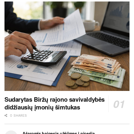
Sudarytas Biržų rajono savivaldybės
didžiausių įmonių šimtukas
0 SHARES
Ašaromis baigęsis užėjimas į piceriją