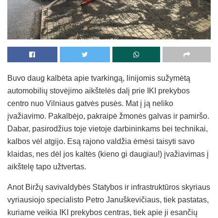
Buvo daug kalbėta apie tvarkingą, linijomis sužymėtą
automobilių stovėjimo aikštelės dalį prie IKI prekybos
centro nuo Vilniaus gatvės pusės. Mat į ją neliko
įvažiavimo. Pakalbėjo, pakraipė žmonės galvas ir pamiršo.
Dabar, pasirodžius toje vietoje darbininkams bei technikai,
kalbos vėl atgijo. Esą rajono valdžia ėmėsi taisyti savo
klaidas, nes dėl jos kaltės (kieno gi daugiau!) įvažiavimas į
aikštelę tapo užtvertas.
Anot Biržų savivaldybės Statybos ir infrastruktūros skyriaus
vyriausiojo specialisto Petro Januškevičiaus, tiek pastatas,
kuriame veikia IKI prekybos centras, tiek apie ji esančių