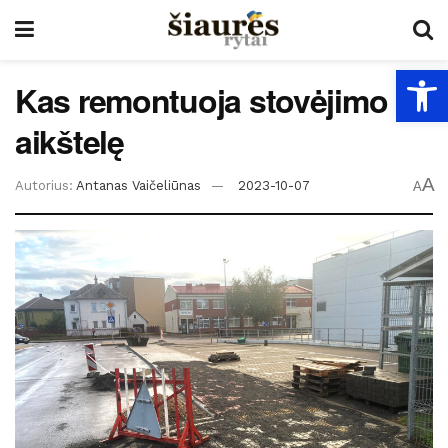
Open
Kas remontuoja stovėjimo
aikštelę
A
Autorius:
Antanas Vaičeliūnas
2023-10-07
A