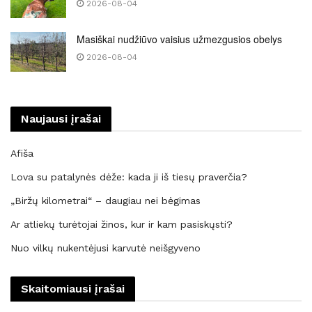
2026-08-04
Masiškai nudžiūvo vaisius užmezgusios obelys
2026-08-04
Naujausi įrašai
Afiša
Lova su patalynės dėže: kada ji iš tiesų praverčia?
„Biržų kilometrai“ – daugiau nei bėgimas
Ar atliekų turėtojai žinos, kur ir kam pasiskųsti?
Nuo vilkų nukentėjusi karvutė neišgyveno
Skaitomiausi įrašai