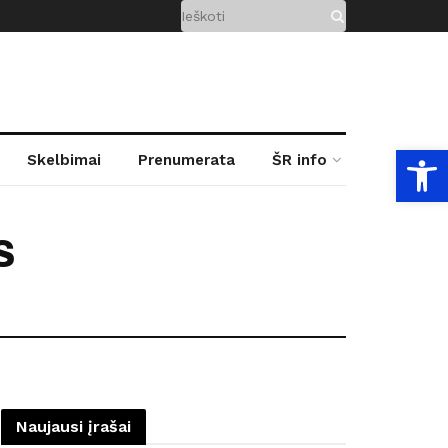
Open
Skelbimai
Prenumerata
ŠR info
s
Naujausi įrašai