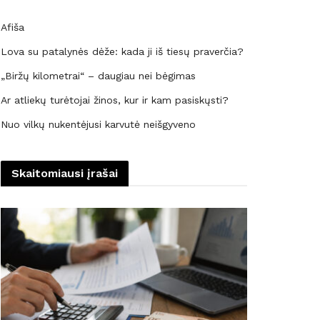
Afiša
Lova su patalynės dėže: kada ji iš tiesų praverčia?
„Biržų kilometrai“ – daugiau nei bėgimas
Ar atliekų turėtojai žinos, kur ir kam pasiskųsti?
Nuo vilkų nukentėjusi karvutė neišgyveno
Skaitomiausi įrašai