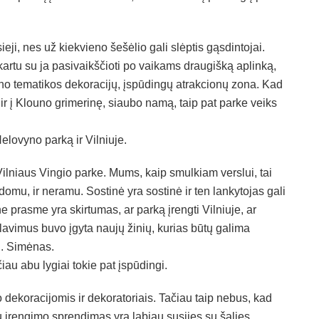
ieji, nes už kiekvieno šešėlio gali slėptis gąsdintojai.
kartu su ja pasivaikščioti po vaikams draugišką aplinką,
yno tematikos dekoracijų, įspūdingų atrakcionų zona. Kad
 ir į Klouno grimerinę, siaubo namą, taip pat parke veiks
lovyno parką ir Vilniuje.
lniaus Vingio parke. Mums, kaip smulkiam verslui, tai
įdomu, ir neramu. Sostinė yra sostinė ir ten lankytojas gali
ne prasme yra skirtumas, ar parką įrengti Vilniuje, ar
alavimus buvo įgyta naujų žinių, kurias būtų galima
 D. Simėnas.
čiau abu lygiai tokie pat įspūdingi.
 dekoracijomis ir dekoratoriais. Tačiau taip nebus, kad
ų įrengimo sprendimas yra labiau susijęs su šalies