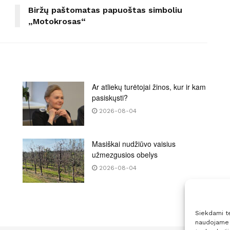
Biržų paštomatas papuoštas simboliu
„Motokrosas“
Ar atliekų turėtojai žinos, kur ir kam
pasiskųsti?
2026-08-04
Masiškai nudžiūvo vaisius
užmezgusios obelys
2026-08-04
Siekdami tei
naudojame t