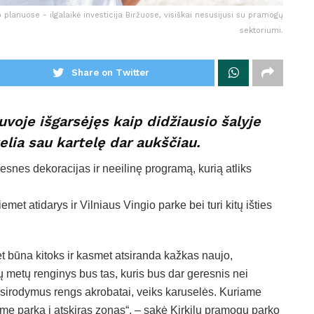
planuose - ilgalaikė investicija Biržuose, visiškai nesusijusi su pramogų
sektoriumi.
Share on Twitter
uvoje išgarsėjęs kaip didžiausio šalyje
elia sau kartelę dar aukščiau.
snes dekoracijas ir neeilinę programą, kurią atliks
met atidarys ir Vilniaus Vingio parke bei turi kitų išties
 būna kitoks ir kasmet atsiranda kažkas naujo,
ių metų renginys bus tas, kuris bus dar geresnis nei
 pasirodymus rengs akrobatai, veiks karuselės. Kuriame
ėme parką į atskiras zonas“, – sakė Kirkilų pramogų parko