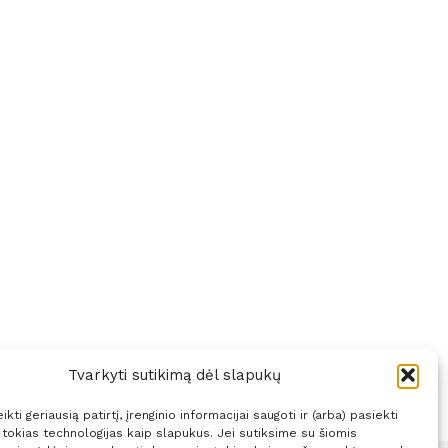
Tvarkyti sutikimą dėl slapukų
kti geriausią patirtį, įrenginio informacijai saugoti ir (arba) pasiekti
okias technologijas kaip slapukus. Jei sutiksime su šiomis