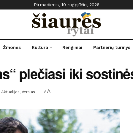
Pirmadienis, 10 rugpjūčio, 2026
Žmonės
Kultūra
Renginiai
Partnerių turinys
s“ plečiasi iki sostinė
A
:
Aktualijos
,
Verslas
A