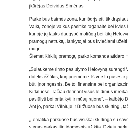
įkūrėjas Deividas Simėnas.
Parke bus baimės zona, kur išdrįs eiti tik drąsiaus
Vaikų zonoje vaikus pasitiks raganaitė bei kvies 
kurioje jų lauks daugybė moliūgų bei kitų Helov
pramogų netrūktų, lankytojai bus kviečiami užeiti
mugė.
Šiemet Kirkilų pramogų parko komanda atidaro He
„Sulaukėme rimto pasiūlymo Helovyną surengti Vi
didelis iššūkis, kurį priėmėme. Iš verslo pusės ir 
būti įnoringesnis. Be to, finansine bei organizaci
Kirkiluose. Tačiau derinant visus leidimus ir reik
pasiūlyti bei pritaikyti ir mūsų rajone“, – kalbėjo
Ant jo, parkai Vilniuje ir Biržuose bus skirtingi, ta
„Tematika parkuose bus visiškai skirtinga su savo
vienas parkas itin įdomesnis už kitą. Dviejų park