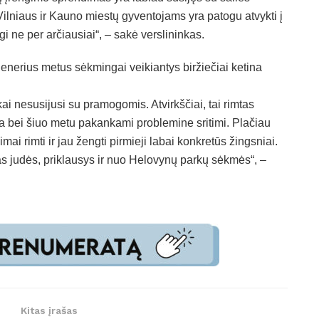
Vilniaus ir Kauno miestų gyventojams yra patogu atvykti į
rgi ne per arčiausiai“, – sakė verslininkas.
enerius metus sėkmingai veikiantys biržiečiai ketina
kai nesusijusi su pramogomis. Atvirkščiai, tai rimtas
lia bei šiuo metu pakankami problemine sritimi. Plačiau
imai rimti ir jau žengti pirmieji labai konkretūs žingsniai.
iskas judės, priklausys ir nuo Helovynų parkų sėkmės“, –
Kitas įrašas