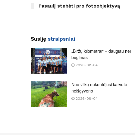
Pasaulį stebėti pro fotoobjektyvą
Susiję
straipsniai
„Biržų kilometrai“ – daugiau nei
bėgimas
2026-08-04
Nuo vilkų nukentėjusi karvutė
neišgyveno
2026-08-04