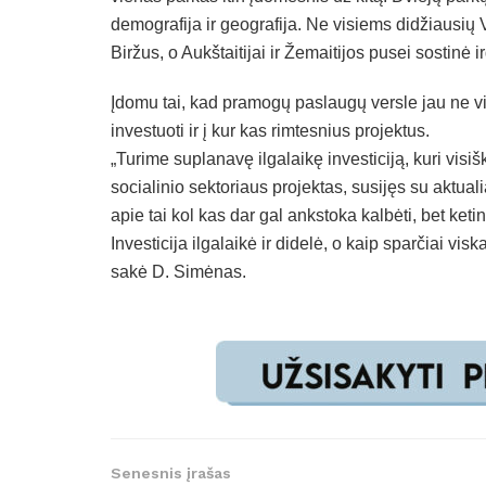
demografija ir geografija. Ne visiems didžiausių 
Biržus, o Aukštaitijai ir Žemaitijos pusei sostinė i
Įdomu tai, kad pramogų paslaugų versle jau ne vi
investuoti ir į kur kas rimtesnius projektus.
„Turime suplanavę ilgalaikę investiciją, kuri visiš
socialinio sektoriaus projektas, susijęs su aktua
apie tai kol kas dar gal ankstoka kalbėti, bet ketin
Investicija ilgalaikė ir didelė, o kaip sparčiai v
sakė D. Simėnas.
Senesnis įrašas