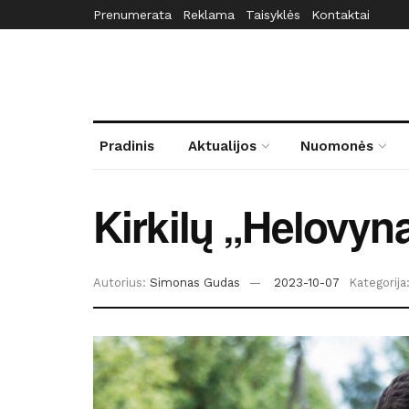
Prenumerata
Reklama
Taisyklės
Kontaktai
Pradinis
Aktualijos
Nuomonės
Kirkilų „Helovyna
Autorius:
Simonas Gudas
2023-10-07
Kategorija