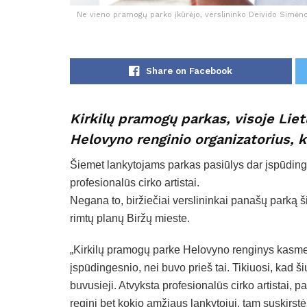
Ne vieno pramogų parko įkūrėjo, verslininko Deivido Simėno 
Share on Facebook
Kirkilų pramogų parkas, visoje Liet
Helovyno renginio organizatorius, k
Šiemet lankytojams parkas pasiūlys dar įspūdinge
profesionalūs cirko artistai.
Negana to, biržiečiai verslininkai panašų parką šie
rimtų planų Biržų mieste.
„Kirkilų pramogų parke Helovyno renginys kasmet
įspūdingesnio, nei buvo prieš tai. Tikiuosi, kad š
buvusieji. Atvyksta profesionalūs cirko artistai,
reginį bet kokio amžiaus lankytojui, tam suskirst