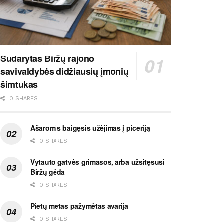
Sudarytas Biržų rajono
savivaldybės didžiausių įmonių
šimtukas
0 SHARES
Ašaromis baigęsis užėjimas į piceriją
0 SHARES
Vytauto gatvės grimasos, arba užsitęsusi
Biržų gėda
0 SHARES
Pietų metas pažymėtas avarija
0 SHARES