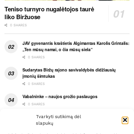
Teniso turnyro nugalėtojos taurė
liko Biržuose
0 SHARES
JAV gyvenantis kraštietis Algimantas Karolis Grintalis:
„Ten mūsų namai, o čia mūsų siela“
0 SHARES
Sudarytas Biržų rajono savivaldybės didžiausių
įmonių šimtukas
0 SHARES
Vabalninke – naujos grožio paslaugos
0 SHARES
Vytauto gatvės grimasos, arba užsitęsusi Biržų gėda
Tvarkyti sutikimą dėl
slapukų
0 SHARES