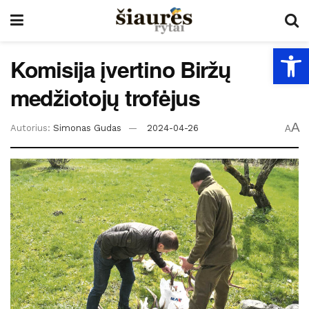
Open
Komisija įvertino Biržų
medžiotojų trofėjus
A
Autorius:
Simonas Gudas
2024-04-26
A