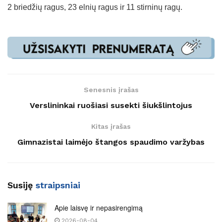
2 briedžių ragus, 23 elnių ragus ir 11 stirninų ragų.
Senesnis įrašas
Verslininkai ruošiasi susekti šiukšlintojus
Kitas įrašas
Gimnazistai laimėjo štangos spaudimo varžybas
Susiję
straipsniai
Apie laisvę ir nepasirengimą
2026-08-04