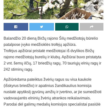
Balandžio 20 dieną Biržų rajono Šilų medžiotojų būrelio
patalpose įvyko medžioklės trofėjų apžiūra.
Trofėjus apžiūrai pristatė medžiotojai iš dvylikos Biržų
rajono medžiotojų burelių ir klubų. Apžiūrai buvo pristatyta
2 vnt. šernų ilčių, 17 briedžių ragų, 70 tauriųjų elnių ragų ir
242 stirninų ragų.
Apžiūrėdama pateiktus žvėrių ragus su visa kaukole
(išskyrus briedžio) ir apatinius žandikaulius komisija
nustatė apytikslį gyvūnų amžių ir įvertino, ar jie sumedžioti
vadovaujantis elninių žvėrių atrankos reikalavimais.
Parodai dėl galimų medalių komisijos specialistai pasiūlė