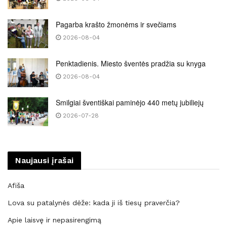
Pagarba krašto žmonėms ir svečiams
2026-08-04
Penktadienis. Miesto šventės pradžia su knyga
2026-08-04
Smilgiai šventiškai paminėjo 440 metų jubiliejų
2026-07-28
Naujausi įrašai
Afiša
Lova su patalynės dėže: kada ji iš tiesų praverčia?
Apie laisvę ir nepasirengimą