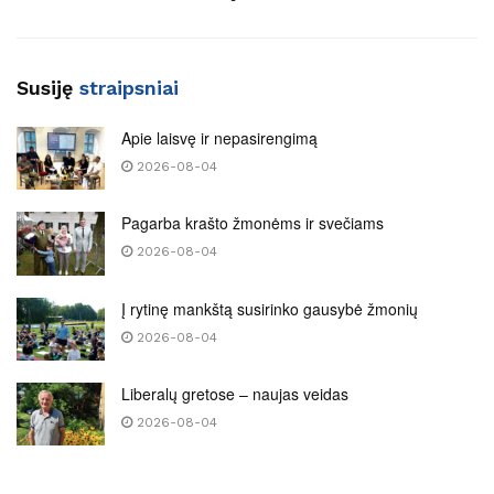
Susiję
straipsniai
Apie laisvę ir nepasirengimą
2026-08-04
Pagarba krašto žmonėms ir svečiams
2026-08-04
Į rytinę mankštą susirinko gausybė žmonių
2026-08-04
Liberalų gretose – naujas veidas
2026-08-04