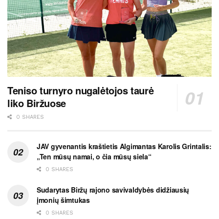
Teniso turnyro nugalėtojos taurė
liko Biržuose
0 SHARES
JAV gyvenantis kraštietis Algimantas Karolis Grintalis:
„Ten mūsų namai, o čia mūsų siela“
0 SHARES
Sudarytas Biržų rajono savivaldybės didžiausių
įmonių šimtukas
0 SHARES