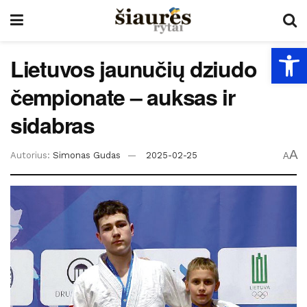
Open
Lietuvos jaunučių dziudo
čempionate – auksas ir
sidabras
A
Autorius:
Simonas Gudas
2025-02-25
A