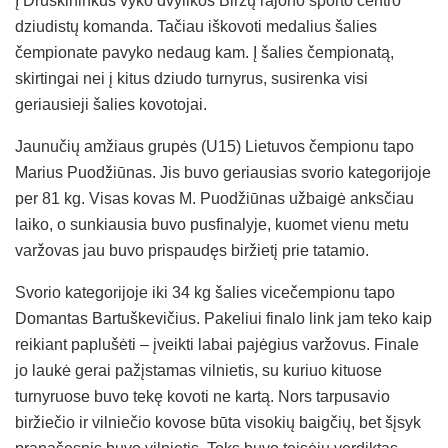
Į Druskininkus vyko dvylikos Biržų rajono sporto centro
dziudistų komanda. Tačiau iškovoti medalius šalies
čempionate pavyko nedaug kam. Į šalies čempionatą,
skirtingai nei į kitus dziudo turnyrus, susirenka visi
geriausieji šalies kovotojai.
Jaunučių amžiaus grupės (U15) Lietuvos čempionu tapo
Marius Puodžiūnas. Jis buvo geriausias svorio kategorijoje
per 81 kg. Visas kovas M. Puodžiūnas užbaigė anksčiau
laiko, o sunkiausia buvo pusfinalyje, kuomet vienu metu
varžovas jau buvo prispaudęs biržietį prie tatamio.
Svorio kategorijoje iki 34 kg šalies vicečempionu tapo
Domantas Bartuškevičius. Pakeliui finalo link jam teko kaip
reikiant paplušėti – įveikti labai pajėgius varžovus. Finale
jo laukė gerai pažįstamas vilnietis, su kuriuo kituose
turnyruose buvo tekę kovoti ne kartą. Nors tarpusavio
biržiečio ir vilniečio kovose būta visokių baigčių, bet šįsyk