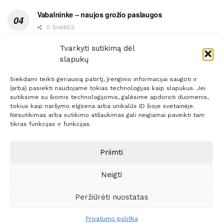
Vabalninke – naujos grožio paslaugos
0 SHARES
Vytauto gatvės grimasos, arba užsitęsusi Biržų gėda
Tvarkyti sutikimą dėl
slapukų
0 SHARES
Siekdami teikti geriausią patirtį, įrenginio informacijai saugoti ir
(arba) pasiekti naudojame tokias technologijas kaip slapukus. Jei
sutiksime su šiomis technologijomis, galėsime apdoroti duomenis,
tokius kaip naršymo elgsena arba unikalūs ID šioje svetainėje.
Nesutikimas arba sutikimo atšaukimas gali neigiamai paveikti tam
Prenumerata
Reklama
Taisyklės
Kontaktai
tikras funkcijas ir funkcijas.
Sprendimas:
ITBrolis
Priimti
Neigti
© 2021 Visos teisės saugomos
Siaure.lt
Peržiūrėti nuostatas
Privatumo politka