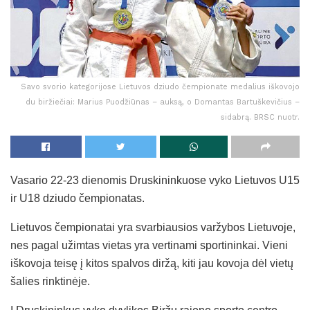
Savo svorio kategorijose Lietuvos dziudo čempionate medalius iškovojo
du biržiečiai: Marius Puodžiūnas – auksą, o Domantas Bartuškevičius –
sidabrą. BRSC nuotr.
Vasario 22-23 dienomis Druskininkuose vyko Lietuvos U15
ir U18 dziudo čempionatas.
Lietuvos čempionatai yra svarbiausios varžybos Lietuvoje,
nes pagal užimtas vietas yra vertinami sportininkai. Vieni
iškovoja teisę į kitos spalvos diržą, kiti jau kovoja dėl vietų
šalies rinktinėje.