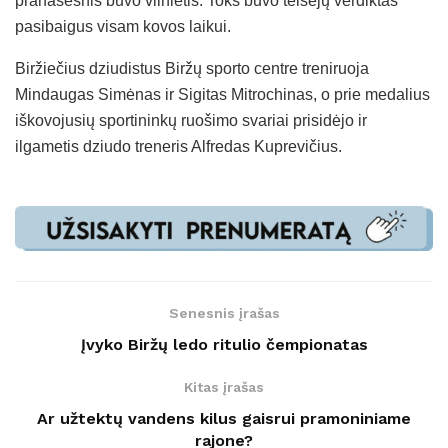
pranašesnis buvo vilnietis. Toks buvo teisėjų verdiktas
pasibaigus visam kovos laikui.
Biržiečius dziudistus Biržų sporto centre treniruoja
Mindaugas Simėnas ir Sigitas Mitrochinas, o prie medalius
iškovojusių sportininkų ruošimo svariai prisidėjo ir
ilgametis dziudo treneris Alfredas Kuprevičius.
Senesnis įrašas
Įvyko Biržų ledo ritulio čempionatas
Kitas įrašas
Ar užtektų vandens kilus gaisrui pramoniniame
rajone?