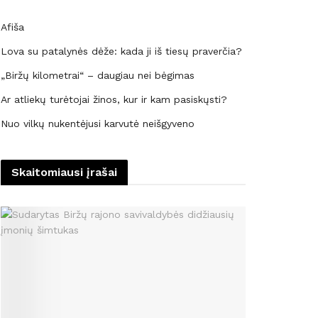
Afiša
Lova su patalynės dėže: kada ji iš tiesų praverčia?
„Biržų kilometrai“ – daugiau nei bėgimas
Ar atliekų turėtojai žinos, kur ir kam pasiskųsti?
Nuo vilkų nukentėjusi karvutė neišgyveno
Skaitomiausi įrašai