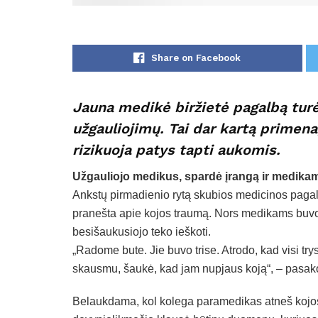
Share on Facebook
Jauna medikė biržietė pagalbą tur
užgauliojimų. Tai dar kartą primen
rizikuoja patys tapti aukomis.
Užgauliojo medikus, spardė įrangą ir medika
Ankstų pirmadienio rytą skubios medicinos pagal
pranešta apie kojos traumą. Nors medikams buvo
besišaukusiojo teko ieškoti.
„Radome bute. Jie buvo trise. Atrodo, kad visi trys
skausmu, šaukė, kad jam nupjaus koją“, – pasak
Belaukdama, kol kolega paramedikas atneš kojos