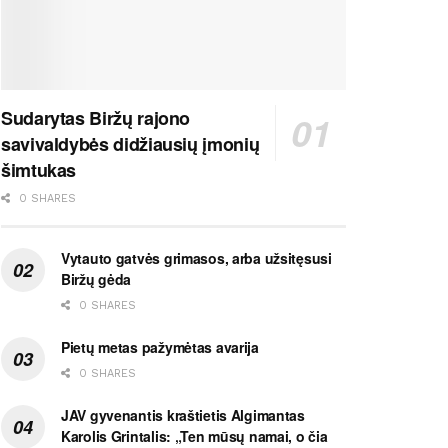
Sudarytas Biržų rajono
savivaldybės didžiausių įmonių
šimtukas
0 SHARES
Vytauto gatvės grimasos, arba užsitęsusi
Biržų gėda
0 SHARES
Pietų metas pažymėtas avarija
0 SHARES
JAV gyvenantis kraštietis Algimantas
Karolis Grintalis: „Ten mūsų namai, o čia