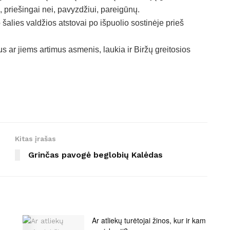
priešingai nei, pavyzdžiui, pareigūnų.
o šalies valdžios atstovai po išpuolio sostinėje prieš
us ar jiems artimus asmenis, laukia ir Biržų greitosios
Kitas įrašas
Grinčas pavogė beglobių Kalėdas
Ar atliekų turėtojai žinos, kur ir kam