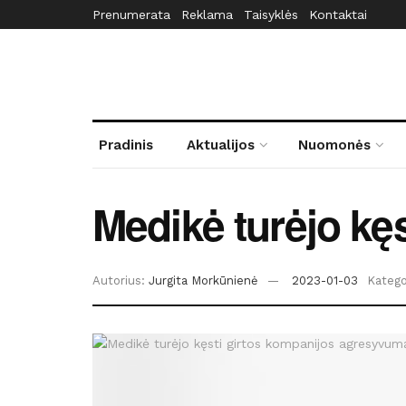
Prenumerata
Reklama
Taisyklės
Kontaktai
Pradinis
Aktualijos
Nuomonės
Medikė turėjo kę
Autorius:
Jurgita Morkūnienė
2023-01-03
Kategor