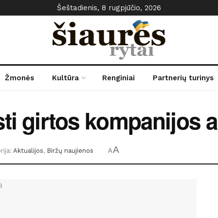
Šeštadienis, 8 rugpjūčio, 2026
Žmonės
Kultūra
Renginiai
Partnerių turinys
sti girtos kompanijos
A
ija:
Aktualijos
,
Biržų naujienos
A