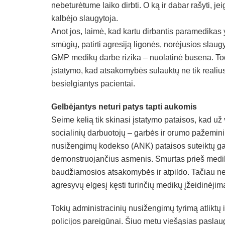
nebeturėtume laiko dirbti. O ką ir dabar rašyti, je
kalbėjo slaugytoja.
Anot jos, laimė, kad kartu dirbantis paramedikas 
smūgių, patirti agresiją ligonės, norėjusios slau
GMP medikų darbe rizika – nuolatinė būsena. Todė
įstatymo, kad atsakomybės sulauktų ne tik realiu
besielgiantys pacientai.
Gelbėjantys neturi patys tapti aukomis
Seime kelią tik skinasi įstatymo pataisos, kad u
socialinių darbuotojų – garbės ir orumo pažemini
nusižengimų kodekso (ANK) pataisos suteiktų ga
demonstruojančius asmenis. Smurtas prieš medik
baudžiamosios atsakomybės ir atpildo. Tačiau ne ma
agresyvų elgesį kęsti turinčių medikų įžeidinėjima
Tokių administracinių nusižengimų tyrimą atliktų
policijos pareigūnai. Šiuo metu viešąsias paslaug