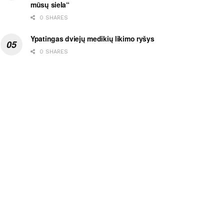
mūsų siela“
0 SHARES
Ypatingas dviejų medikių likimo ryšys
0 SHARES