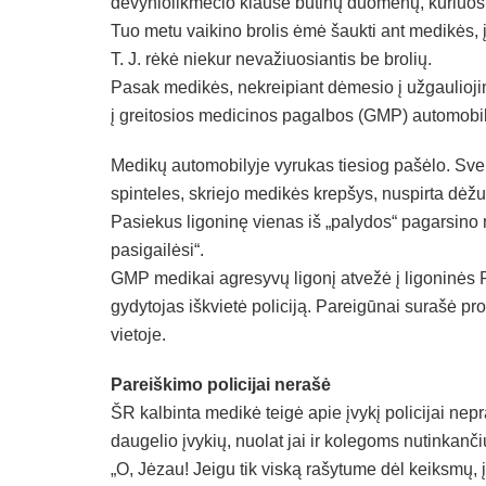
devyniolikmečio klausė būtinų duomenų, kuriuos t
Tuo metu vaikino brolis ėmė šaukti ant medikės, įž
T. J. rėkė niekur nevažiuosiantis be brolių.
Pasak medikės, nekreipiant dėmesio į užgauliojimu
į greitosios medicinos pagalbos (GMP) automobilį.
Medikų automobilyje vyrukas tiesiog pašėlo. Sveik
spinteles, skriejo medikės krepšys, nuspirta dėžutė
Pasiekus ligoninę vienas iš „palydos“ pagarsino m
pasigailėsi“.
GMP medikai agresyvų ligonį atvežė į ligoninės P
gydytojas iškvietė policiją. Pareigūnai surašė p
vietoje.
Pareiškimo policijai nerašė
ŠR kalbinta medikė teigė apie įvykį policijai nep
daugelio įvykių, nuolat jai ir kolegoms nutinkanči
„O, Jėzau! Jeigu tik viską rašytume dėl keiksmų,