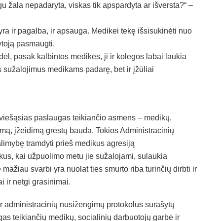
igu žala nepadaryta, viskas tik apspardyta ar išversta?“ –
yra ir pagalba, ir apsauga. Medikei tekę išsisukinėti nuo
gytoją pasmaugti.
l, pasak kalbintos medikės, ji ir kolegos labai laukia
s sužalojimus medikams padarę, bet ir įžūliai
ž viešąsias paslaugas teikiančio asmens – medikų,
mą, įžeidimą grėstų bauda. Tokios Administracinių
limybę tramdyti prieš medikus agresiją
us, kai užpuolimo metu jie sužalojami, sulaukia
žiau svarbi yra nuolat ties smurto riba turinčių dirbti ir
i ir netgi grasinimai.
 ir administracinių nusižengimų protokolus surašytų
as teikiančių medikų, socialinių darbuotojų garbė ir