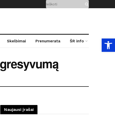
Open
Skelbimai
Prenumerata
ŠR info
 agresyvumą
Naujausi įrašai