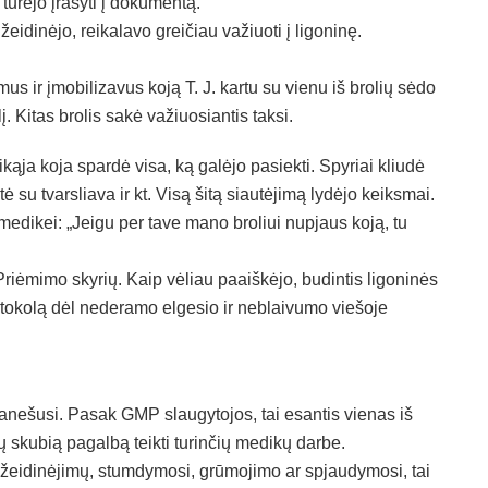
urėjo įrašyti į dokumentą.
eidinėjo, reikalavo greičiau važiuoti į ligoninę.
s ir įmobilizavus koją T. J. kartu su vienu iš brolių sėdo
 Kitas brolis sakė važiuosiantis taksi.
ąja koja spardė visa, ką galėjo pasiekti. Spyriai kliudė
 su tvarsliava ir kt. Visą šitą siautėjimą lydėjo keiksmai.
edikei: „Jeigu per tave mano broliui nupjaus koją, tu
riėmimo skyrių. Kaip vėliau paaiškėjo, budintis ligoninės
rotokolą dėl nederamo elgesio ir neblaivumo viešoje
ranešusi. Pasak GMP slaugytojos, tai esantis vienas iš
ų skubią pagalbą teikti turinčių medikų darbe.
 įžeidinėjimų, stumdymosi, grūmojimo ar spjaudymosi, tai