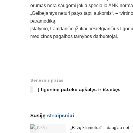
orumas nėra saugomi jokia specialia ANK norma, 
„Gelbėjantys neturi patys tapti aukomis“, – tvirtin
paramediką.
Įstatymo, tramdančio įžūliai besielgiančius ligoni
medicinos pagalbos tarnybos darbuotojai.
Senesnis įrašas
Į ligoninę pateko apšalęs ir išsekęs
Susiję
straipsniai
„Biržų kilometrai“ – daugiau nei