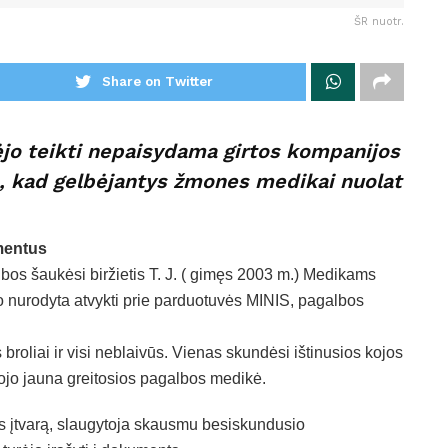
ŠR nuotr.
Share on Twitter
ėjo teikti nepaisydama girtos kompanijos
a, kad gelbėjantys žmones medikai nuolat
mentus
bos šaukėsi biržietis T. J. ( gimęs 2003 m.) Medikams
 nurodyta atvykti prie parduotuvės MINIS, pagalbos
 broliai ir visi neblaivūs. Vienas skundėsi ištinusios kojos
ojo jauna greitosios pagalbos medikė.
 įtvarą, slaugytoja skausmu besiskundusio