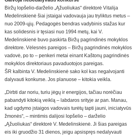
Biržų lopšelio-darželio „Ąžuoliukas“ direktorė Vitalija
Medelinskienė šiai įstaigai vadovauja jau tryliktus metus –
nuo 2009-ųjų. Pedagogės bendras vadybinis stažas kur
kas solidesnis ir tęsiasi nuo 1994 metų, kai V.
Medelinskienė buvo paskirta Biržų pagrindinės mokyklos
direktore. Vėlesnės pareigos – Biržų pagrindinės mokyklos
vadovė, po to – penkeri metai einant Kaštonų pagrindinės
mokyklos direktoriaus pavaduotojos pareigas.
ŠR kalbinta V. Medelinskienė sako kol kas negalvojanti
dalyvauti konkurse. Jos planuose – kitokia veikla.
„Dirbti dar noriu, turiu jėgų ir energijos, tačiau norėčiau
pabandyti kitokią veiklą – labdaros srityje ar pan. Manau,
kad ugdymo įstaigos vadovais turėtų tapti jauni, iniciatyvūs
žmonės“, – mintimis dalijosi lopšelio – darželio
„Ąžuoliukas“ direktorė V. Medelinskienė. Ji šias pareigas
eis iki gruodžio 31 dienos, jeigu apsispręs nedalyvauti