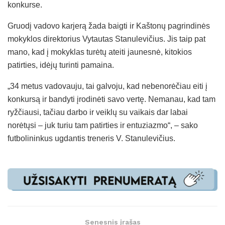
konkurse.
Gruodį vadovo karjerą žada baigti ir Kaštonų pagrindinės
mokyklos direktorius Vytautas Stanulevičius. Jis taip pat
mano, kad į mokyklas turėtų ateiti jaunesnė, kitokios
patirties, idėjų turinti pamaina.
„34 metus vadovauju, tai galvoju, kad nebenorėčiau eiti į
konkursą ir bandyti įrodinėti savo vertę. Nemanau, kad tam
ryžčiausi, tačiau darbo ir veiklų su vaikais dar labai
norėtųsi – juk turiu tam patirties ir entuziazmo“, – sako
futbolininkus ugdantis treneris V. Stanulevičius.
Senesnis įrašas