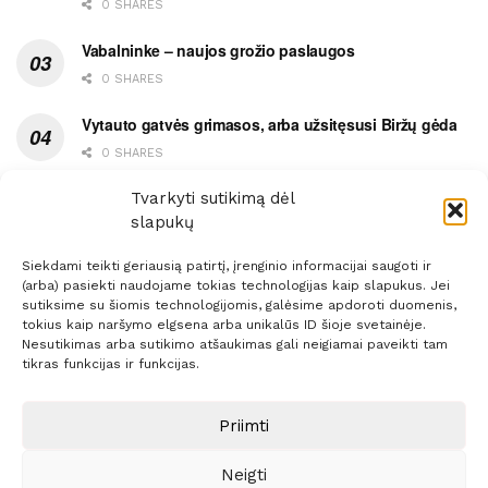
0 SHARES
Vabalninke – naujos grožio paslaugos
0 SHARES
Vytauto gatvės grimasos, arba užsitęsusi Biržų gėda
0 SHARES
Pietų metas pažymėtas avarija
Tvarkyti sutikimą dėl
slapukų
0 SHARES
Siekdami teikti geriausią patirtį, įrenginio informacijai saugoti ir
(arba) pasiekti naudojame tokias technologijas kaip slapukus. Jei
sutiksime su šiomis technologijomis, galėsime apdoroti duomenis,
tokius kaip naršymo elgsena arba unikalūs ID šioje svetainėje.
Nesutikimas arba sutikimo atšaukimas gali neigiamai paveikti tam
Prenumerata
Reklama
Taisyklės
Kontaktai
tikras funkcijas ir funkcijas.
Sprendimas:
ITBrolis
Priimti
Neigti