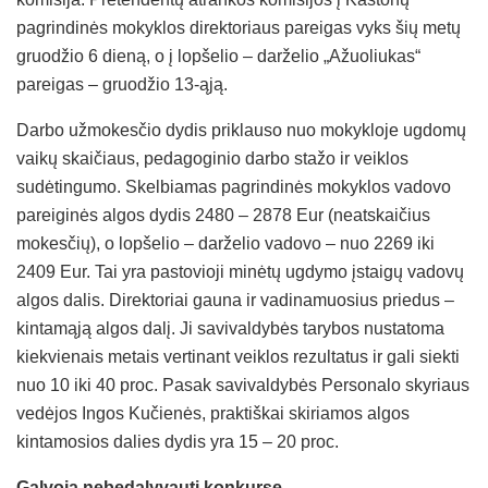
pagrindinės mokyklos direktoriaus pareigas vyks šių metų
gruodžio 6 dieną, o į lopšelio – darželio „Ažuoliukas“
pareigas – gruodžio 13-ąją.
Darbo užmokesčio dydis priklauso nuo mokykloje ugdomų
vaikų skaičiaus, pedagoginio darbo stažo ir veiklos
sudėtingumo. Skelbiamas pagrindinės mokyklos vadovo
pareiginės algos dydis 2480 – 2878 Eur (neatskaičius
mokesčių), o lopšelio – darželio vadovo – nuo 2269 iki
2409 Eur. Tai yra pastovioji minėtų ugdymo įstaigų vadovų
algos dalis. Direktoriai gauna ir vadinamuosius priedus –
kintamąją algos dalį. Ji savivaldybės tarybos nustatoma
kiekvienais metais vertinant veiklos rezultatus ir gali siekti
nuo 10 iki 40 proc. Pasak savivaldybės Personalo skyriaus
vedėjos Ingos Kučienės, praktiškai skiriamos algos
kintamosios dalies dydis yra 15 – 20 proc.
Galvoja nebedalyvauti konkurse