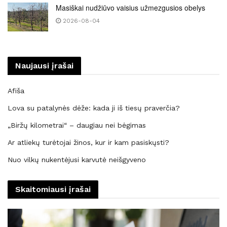
Masiškai nudžiūvo vaisius užmezgusios obelys
2026-08-04
Naujausi įrašai
Afiša
Lova su patalynės dėže: kada ji iš tiesų praverčia?
„Biržų kilometrai“ – daugiau nei bėgimas
Ar atliekų turėtojai žinos, kur ir kam pasiskųsti?
Nuo vilkų nukentėjusi karvutė neišgyveno
Skaitomiausi įrašai