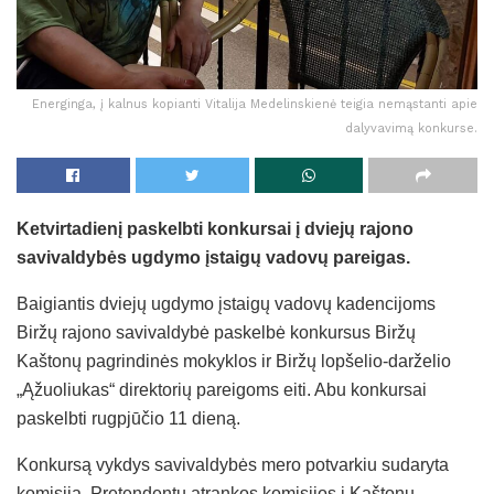
Energinga, į kalnus kopianti Vitalija Medelinskienė teigia nemąstanti apie
dalyvavimą konkurse.
Ketvirtadienį paskelbti konkursai į dviejų rajono
savivaldybės ugdymo įstaigų vadovų pareigas.
Baigiantis dviejų ugdymo įstaigų vadovų kadencijoms
Biržų rajono savivaldybė paskelbė konkursus Biržų
Kaštonų pagrindinės mokyklos ir Biržų lopšelio-darželio
„Ąžuoliukas“ direktorių pareigoms eiti. Abu konkursai
paskelbti rugpjūčio 11 dieną.
Konkursą vykdys savivaldybės mero potvarkiu sudaryta
komisija. Pretendentų atrankos komisijos į Kaštonų