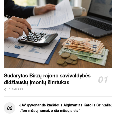
Sudarytas Biržų rajono savivaldybės
didžiausių įmonių šimtukas
0 SHARES
JAV gyvenantis kraštietis Algimantas Karolis Grintalis:
„Ten mūsų namai, o čia mūsų siela“