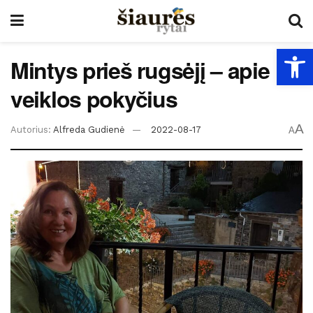
Open
Mintys prieš rugsėjį – apie
veiklos pokyčius
A
Autorius:
Alfreda Gudienė
2022-08-17
A