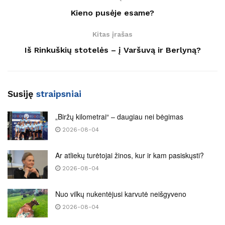
Kieno pusėje esame?
Kitas įrašas
Iš Rinkuškių stotelės – į Varšuvą ir Berlyną?
Susiję
straipsniai
„Biržų kilometrai“ – daugiau nei bėgimas
2026-08-04
Ar atliekų turėtojai žinos, kur ir kam pasiskųsti?
2026-08-04
Nuo vilkų nukentėjusi karvutė neišgyveno
2026-08-04