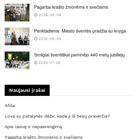
Pagarba krašto žmonėms ir svečiams
2026-08-04
Penktadienis. Miesto šventės pradžia su knyga
2026-08-04
Smilgiai šventiškai paminėjo 440 metų jubiliejų
2026-07-28
Naujausi įrašai
Afiša
Lova su patalynės dėže: kada ji iš tiesų praverčia?
Apie laisvę ir nepasirengimą
Pagarba krašto žmonėms ir svečiams