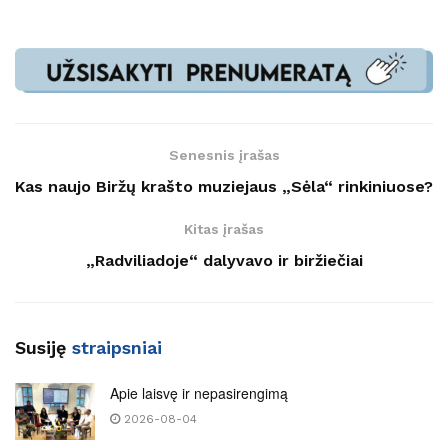
Senesnis įrašas
Kas naujo Biržų krašto muziejaus „Sėla“ rinkiniuose?
Kitas įrašas
„Radviliadoje“ dalyvavo ir biržiečiai
Susiję
straipsniai
Apie laisvę ir nepasirengimą
2026-08-04