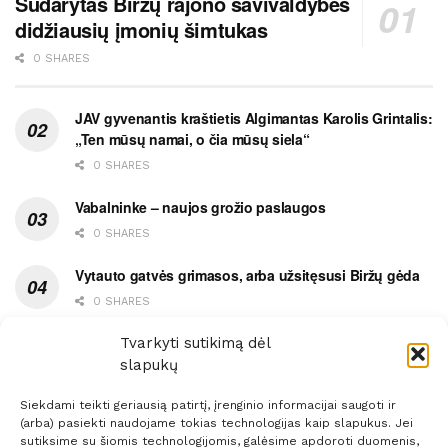
Sudarytas Biržų rajono savivaldybės
didžiausių įmonių šimtukas
0 SHARES
JAV gyvenantis kraštietis Algimantas Karolis Grintalis:
„Ten mūsų namai, o čia mūsų siela“
0 SHARES
Vabalninke – naujos grožio paslaugos
0 SHARES
Vytauto gatvės grimasos, arba užsitęsusi Biržų gėda
0 SHARES
Pietų metas pažymėtas avarija
Tvarkyti sutikimą dėl
slapukų
0 SHARES
Siekdami teikti geriausią patirtį, įrenginio informacijai saugoti ir
(arba) pasiekti naudojame tokias technologijas kaip slapukus. Jei
sutiksime su šiomis technologijomis, galėsime apdoroti duomenis,