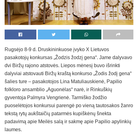
Rugsėjo 8-9 d. Druskininkuose įvyko X Lietuvos
pasakotojų konkursas „Žodzis žodzį gena“. Jame dalyvavo
dvi Biržų rajono atstovės. Liepos mėnesį buvo išrinkti
dalyviai atstovauti Biržų kraštą konkurso „Žodis žodį gena“
šalies ture – pasakotojos Lina Matuliauskienė, Papilio
folkloro ansamblio „Aguonėlas“ narė, ir Rinkuškių
gyventoja Palmyra Vengrienė. Tarmiško žodžio
puoselėtojos konkursui parengė po vieną tautosakos žanro
tekstą rytų aukštaičių patarmės kupiškėnų šnekta
padavimą apie Meilės salą ir sakmę apie Papilio apylinkių
laumes.