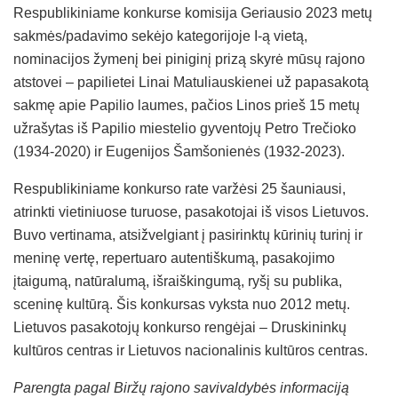
Respublikiniame konkurse komisija Geriausio 2023 metų
sakmės/padavimo sekėjo kategorijoje I-ą vietą,
nominacijos žymenį bei piniginį prizą skyrė mūsų rajono
atstovei – papilietei Linai Matuliauskienei už papasakotą
sakmę apie Papilio laumes, pačios Linos prieš 15 metų
užrašytas iš Papilio miestelio gyventojų Petro Trečioko
(1934-2020) ir Eugenijos Šamšonienės (1932-2023).
Respublikiniame konkurso rate varžėsi 25 šauniausi,
atrinkti vietiniuose turuose, pasakotojai iš visos Lietuvos.
Buvo vertinama, atsižvelgiant į pasirinktų kūrinių turinį ir
meninę vertę, repertuaro autentiškumą, pasakojimo
įtaigumą, natūralumą, išraiškingumą, ryšį su publika,
sceninę kultūrą. Šis konkursas vyksta nuo 2012 metų.
Lietuvos pasakotojų konkurso rengėjai – Druskininkų
kultūros centras ir Lietuvos nacionalinis kultūros centras.
Parengta pagal Biržų rajono savivaldybės informaciją