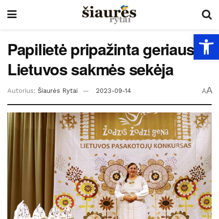
Open
Papilietė pripažinta geriausia
Lietuvos sakmės sekėja
A
Autorius:
Šiaurės Rytai
2023-09-14
A