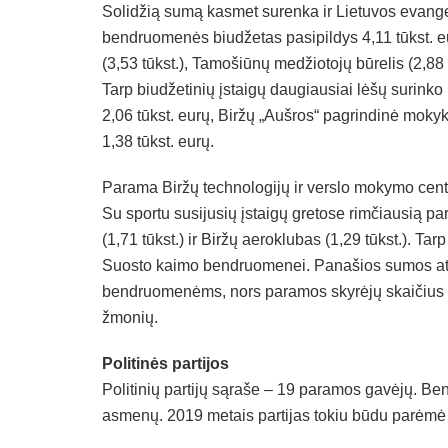
Solidžią sumą kasmet surenka ir Lietuvos evange
bendruomenės biudžetas pasipildys 4,11 tūkst. eu
(3,53 tūkst.), Tamošiūnų medžiotojų būrelis (2,88 tū
Tarp biudžetinių įstaigų daugiausiai lėšų surinko
2,06 tūkst. eurų, Biržų „Aušros“ pagrindinė mokyk
1,38 tūkst. eurų.
Parama Biržų technologijų ir verslo mokymo centrui
Su sportu susijusių įstaigų gretose rimčiausią p
(1,71 tūkst.) ir Biržų aeroklubas (1,29 tūkst.). T
Suosto kaimo bendruomenei. Panašios sumos atit
bendruomenėms, nors paramos skyrėjų skaičius 
žmonių.
Politinės partijos
Politinių partijų sąraše – 19 paramos gavėjų. Ben
asmenų. 2019 metais partijas tokiu būdu parėmė 