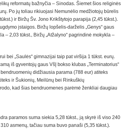
likų reformatų bažnyčia – Sinodas. Šiemet šios religinės
rų. Po jų toliau rikiuojasi Nemunėlio medžiotojų būrelis
kst.) ir Biržų Šv. Jono Krikštytojo parapija (2,45 tūkst.).
 ugdymo įstaigos. Biržų lopšelis-darželis „Genys“ gaus
la – 2,03 tūkst., Biržų „Atžalyno“ pagrindinė mokykla –
 bei „Saulės“ gimnazijai taip pat viršija 1 tūkst. eurų.
aramą iš gyventojų gaus VšĮ bokso klubas „Terminatorius“
arp bendruomenių didžiausia parama (788 eur) atiteks
eks ir Šukionių, Meilūnų bei Rinkuškių
rodo, kad šias bendruomenes parėmė ženkliai daugiau
dra paramos suma siekia 5,28 tūkst., ją skyrė iš viso 240
310 asmenų, tačiau suma buvo panaši (5,35 tūkst.).