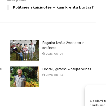
Politinės skaičiuotės – kam krenta burtas?
Pagarba krašto žmonėms ir
svečiams
2026-08-04
bė
Liberalų gretose – naujas veidas
2026-08-04
Siekdami tei
naudojame t