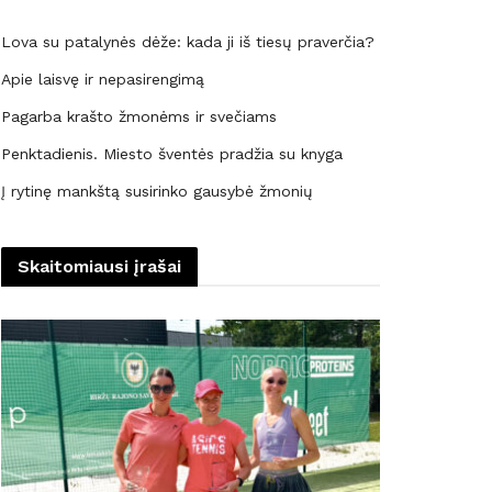
Lova su patalynės dėže: kada ji iš tiesų praverčia?
Apie laisvę ir nepasirengimą
Pagarba krašto žmonėms ir svečiams
Penktadienis. Miesto šventės pradžia su knyga
Į rytinę mankštą susirinko gausybė žmonių
Skaitomiausi įrašai