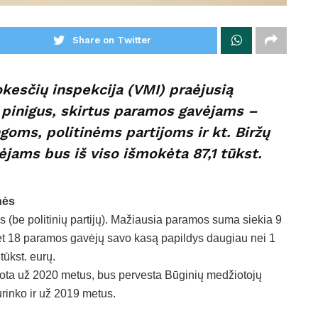
Share on Twitter
kesčių inspekcija (VMI) praėjusią
 pinigus, skirtus paramos gavėjams –
oms, politinėms partijoms ir kt. Biržų
jams bus iš viso išmokėta 87,1 tūkst.
nės
s (be politinių partijų). Mažiausia paramos suma siekia 9
 Net 18 paramos gavėjų savo kasą papildys daugiau nei 1
tūkst. eurų.
ota už 2020 metus, bus pervesta Būginių medžiotojų
urinko ir už 2019 metus.