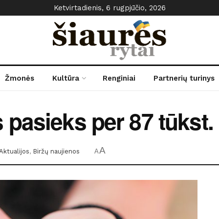
Ketvirtadienis, 6 rugpjūčio, 2026
Žmonės
Kultūra
Renginiai
Partnerių turinys
pasieks per 87 tūkst.
A
Aktualijos
,
Biržų naujienos
A