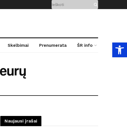
Open
Skelbimai
Prenumerata
ŠR info
 eurų
Naujausi įrašai