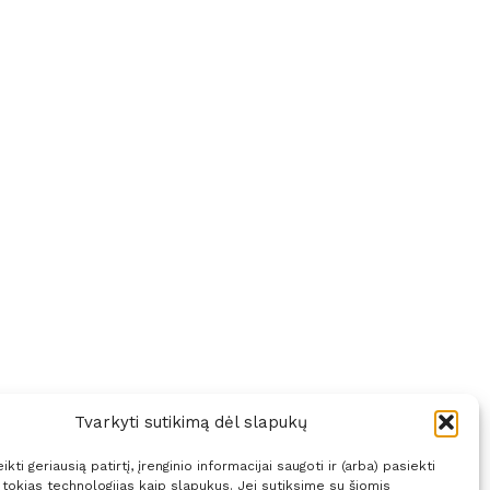
Tvarkyti sutikimą dėl slapukų
kti geriausią patirtį, įrenginio informacijai saugoti ir (arba) pasiekti
okias technologijas kaip slapukus. Jei sutiksime su šiomis