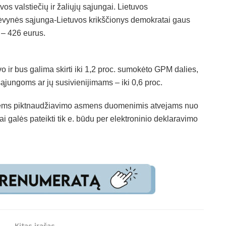
vos valstiečių ir žaliųjų sąjungai. Lietuvos
. Tėvynės sąjunga-Lietuvos krikščionys demokratai gaus
 – 426 eurus.
 ir bus galima skirti iki 1,2 proc. sumokėto GPM dalies,
sąjungoms ar jų susivienijimams – iki 0,6 proc.
limiems piktnaudžiavimo asmens duomenimis atvejams nuo
galės pateikti tik e. būdu per elektroninio deklaravimo
Kitas įrašas