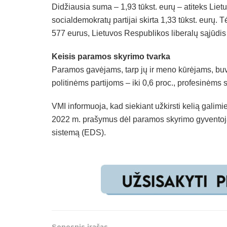
Didžiausia suma – 1,93 tūkst. eurų – atiteks Lietu
socialdemokratų partijai skirta 1,33 tūkst. eurų
577 eurus, Lietuvos Respublikos liberalų sąjūdis
Keisis paramos skyrimo tvarka
Paramos gavėjams, tarp jų ir meno kūrėjams, buvo
politinėms partijoms – iki 0,6 proc., profesinėms 
VMI informuoja, kad siekiant užkirsti kelią ga
2022 m. prašymus dėl paramos skyrimo gyventojai 
sistemą (EDS).
Senesnis įrašas