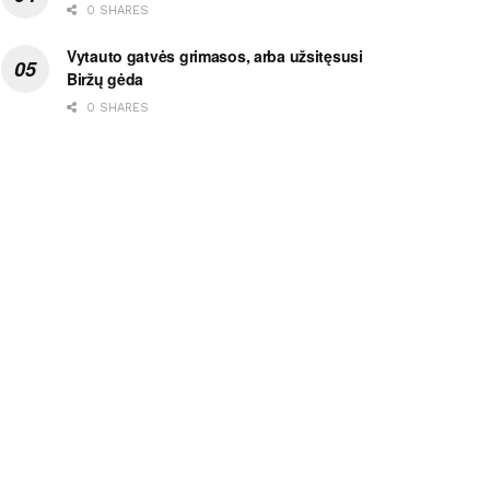
0 SHARES
Vytauto gatvės grimasos, arba užsitęsusi
Biržų gėda
0 SHARES