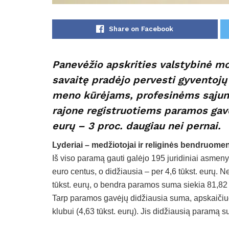
Share on Facebook
Panevėžio apskrities valstybinė mo
savaitę pradėjo pervesti gyventojų
meno kūrėjams, profesinėms sąjung
rajone registruotiems paramos gavė
eurų – 3 proc. daugiau nei pernai.
Lyderiai – medžiotojai ir religinės bendruome
Iš viso paramą gauti galėjo 195 juridiniai asmeny
euro centus, o didžiausia – per 4,6 tūkst. eurų.
tūkst. eurų, o bendra paramos suma siekia 81,82 
Tarp paramos gavėjų didžiausia suma, apskaičiu
klubui (4,63 tūkst. eurų). Jis didžiausią paramą s