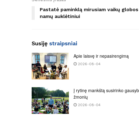
Pastatė paminklą mirusiam vaikų globos
namų auklėtiniui
Susiję
straipsniai
Apie laisvę ir nepasirengimą
2026-08-04
Į rytinę mankštą susirinko gausy
žmonių
2026-08-04