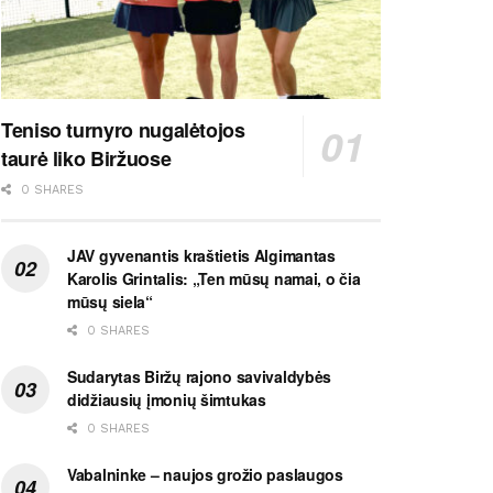
Teniso turnyro nugalėtojos
taurė liko Biržuose
0 SHARES
JAV gyvenantis kraštietis Algimantas
Karolis Grintalis: „Ten mūsų namai, o čia
mūsų siela“
0 SHARES
Sudarytas Biržų rajono savivaldybės
didžiausių įmonių šimtukas
0 SHARES
Vabalninke – naujos grožio paslaugos