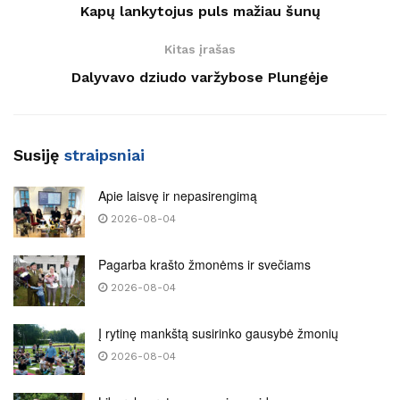
Kapų lankytojus puls mažiau šunų
Kitas įrašas
Dalyvavo dziudo varžybose Plungėje
Susiję
straipsniai
Apie laisvę ir nepasirengimą
2026-08-04
Pagarba krašto žmonėms ir svečiams
2026-08-04
Į rytinę mankštą susirinko gausybė žmonių
2026-08-04