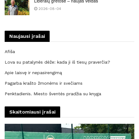
Liberalų gretose – naujas veidas
2026-08-04
Naujausi įrašai
Afiša
Lova su patalynės dėže: kada ji iš tiesų praverčia?
Apie laisvę ir nepasirengimą
Pagarba krašto žmonėms ir svečiams
Penktadienis. Miesto šventės pradžia su knyga
Skaitomiausi įrašai