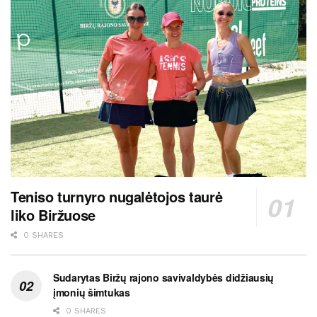
Teniso turnyro nugalėtojos taurė
liko Biržuose
0 SHARES
Sudarytas Biržų rajono savivaldybės didžiausių
įmonių šimtukas
0 SHARES