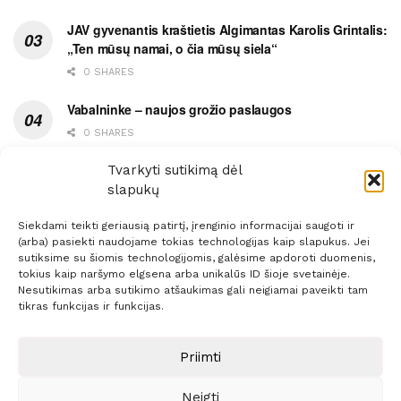
JAV gyvenantis kraštietis Algimantas Karolis Grintalis:
„Ten mūsų namai, o čia mūsų siela“
0 SHARES
Vabalninke – naujos grožio paslaugos
0 SHARES
Vytauto gatvės grimasos, arba užsitęsusi Biržų gėda
Tvarkyti sutikimą dėl
slapukų
0 SHARES
Siekdami teikti geriausią patirtį, įrenginio informacijai saugoti ir
(arba) pasiekti naudojame tokias technologijas kaip slapukus. Jei
sutiksime su šiomis technologijomis, galėsime apdoroti duomenis,
tokius kaip naršymo elgsena arba unikalūs ID šioje svetainėje.
Nesutikimas arba sutikimo atšaukimas gali neigiamai paveikti tam
Prenumerata
Reklama
Taisyklės
Kontaktai
tikras funkcijas ir funkcijas.
Sprendimas:
ITBrolis
Priimti
Neigti