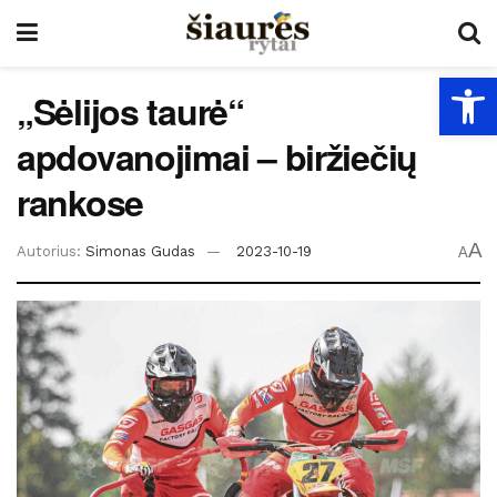
Open
„Sėlijos taurė“
apdovanojimai – biržiečių
rankose
A
Autorius:
Simonas Gudas
2023-10-19
A