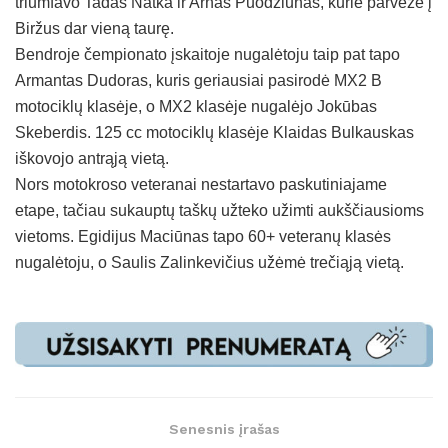
triumfavo Tadas Natka ir Arnas Puodžiūnas, kurie parvežė į
Biržus dar vieną taurę.
Bendroje čempionato įskaitoje nugalėtoju taip pat tapo
Armantas Dudoras, kuris geriausiai pasirodė MX2 B
motociklų klasėje, o MX2 klasėje nugalėjo Jokūbas
Skeberdis. 125 cc motociklų klasėje Klaidas Bulkauskas
iškovojo antrąją vietą.
Nors motokroso veteranai nestartavo paskutiniajame
etape, tačiau sukauptų taškų užteko užimti aukščiausioms
vietoms. Egidijus Maciūnas tapo 60+ veteranų klasės
nugalėtoju, o Saulis Zalinkevičius užėmė trečiąją vietą.
Senesnis įrašas