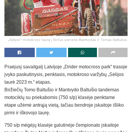
„Sėlijos“ motokroso taurę į Biržus parvežė Mantvydas ir Tomas Baltušiai.
Praėjusį savaitgalį Latvijoje „Drider motocross park“ trasoje
įvyko paskutinysis, penktasis, motokroso varžybų „Sėlijos
taurė 2023 m.“ etapas.
Biržiečių Tomo Baltušio ir Mantvydo Baltušio tandemas
motociklų su priekabomis (750 s/p) klasėje penktame
etape užėmė antrąją vietą, tačiau bendroje įskaitoje išliko
pirmi ir iškovojo taurę.
750 s/p mėgėjų klasėje galutinėje čempionato įskaitoje