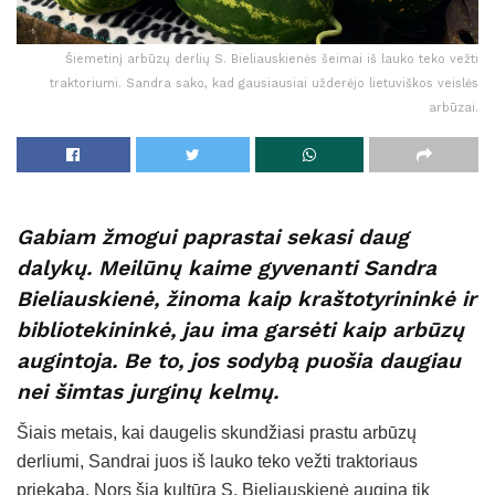
Šiemetinį arbūzų derlių S. Bieliauskienės šeimai iš lauko teko vežti
traktoriumi. Sandra sako, kad gausiausiai užderėjo lietuviškos veislės
arbūzai.
Gabiam žmogui paprastai sekasi daug
dalykų. Meilūnų kaime gyvenanti Sandra
Bieliauskienė, žinoma kaip kraštotyrininkė ir
bibliotekininkė, jau ima garsėti kaip arbūzų
augintoja. Be to, jos sodybą puošia daugiau
nei šimtas jurginų kelmų.
Šiais metais, kai daugelis skundžiasi prastu arbūzų
derliumi, Sandrai juos iš lauko teko vežti traktoriaus
priekaba. Nors šią kultūrą S. Bieliauskienė augina tik