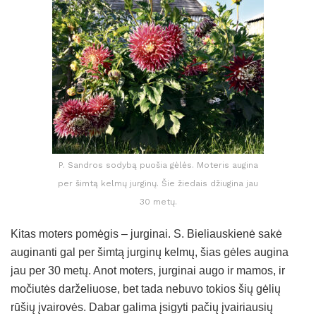
P. Sandros sodybą puošia gėlės. Moteris augina
per šimtą kelmų jurginų. Šie žiedais džiugina jau
30 metų.
Kitas moters pomėgis – jurginai. S. Bieliauskienė sakė
auginanti gal per šimtą jurginų kelmų, šias gėles augina
jau per 30 metų. Anot moters, jurginai augo ir mamos, ir
močiutės darželiuose, bet tada nebuvo tokios šių gėlių
rūšių įvairovės. Dabar galima įsigyti pačių įvairiausių