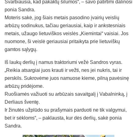
Svarbiausia, kad pakaktų šilumos“, – savo patirtimi dalinosi
ponia Sandra.
Moteris sakė, jog šiais metais pasodino įvairių veislių
arbūzų sodinukus, tačiau geriausiai, kaip ir ankstesniais
metais, užaugo lietuviškos veislės „Kiemintai“ vaisiai. Jos
nuomone, ši veislė geriausiai pritaikyta prie lietuviškų
gamtos sąlygų.
Iš laukų derlių į namus traktoriumi vežė Sandros vyras.
„Reikia atsargiai juos krauti ir vežti, nes jei nukris, tai ir
perskils. Sukrovėme juos namuose kieme, pilną pavėsinę
arbūzų pridėjome.
Ruošiamės važiuoti su arbūzais savaitgalį į Vabalninką, į
Derliaus šventę.
Ir žinutės užplūdo su prašymais parduoti ne tik valgymui,
bet ir sėkloms“, – paklausta, kur dės derlių, sakė ponia
Sandra.