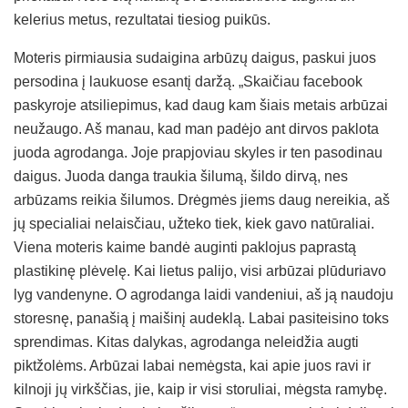
kelerius metus, rezultatai tiesiog puikūs.
Moteris pirmiausia sudaigina arbūzų daigus, paskui juos
persodina į laukuose esantį daržą. „Skaičiau facebook
paskyroje atsiliepimus, kad daug kam šiais metais arbūzai
neužaugo. Aš manau, kad man padėjo ant dirvos paklota
juoda agrodanga. Joje prapjoviau skyles ir ten pasodinau
daigus. Juoda danga traukia šilumą, šildo dirvą, nes
arbūzams reikia šilumos. Drėgmės jiems daug nereikia, aš
jų specialiai nelaisčiau, užteko tiek, kiek gavo natūraliai.
Viena moteris kaime bandė auginti paklojus paprastą
plastikinę plėvelę. Kai lietus palijo, visi arbūzai plūduriavo
lyg vandenyne. O agrodanga laidi vandeniui, aš ją naudoju
storesnę, panašią į maišinį audeklą. Labai pasiteisino toks
sprendimas. Kitas dalykas, agrodanga neleidžia augti
piktžolėms. Arbūzai labai nemėgsta, kai apie juos ravi ir
kilnoji jų virkščias, jie, kaip ir visi storuliai, mėgsta ramybę.