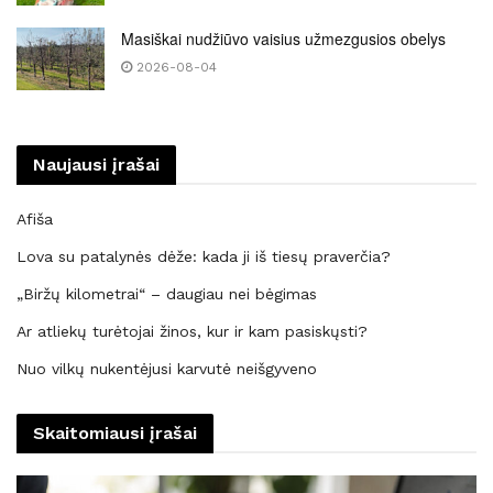
Masiškai nudžiūvo vaisius užmezgusios obelys
2026-08-04
Naujausi įrašai
Afiša
Lova su patalynės dėže: kada ji iš tiesų praverčia?
„Biržų kilometrai“ – daugiau nei bėgimas
Ar atliekų turėtojai žinos, kur ir kam pasiskųsti?
Nuo vilkų nukentėjusi karvutė neišgyveno
Skaitomiausi įrašai