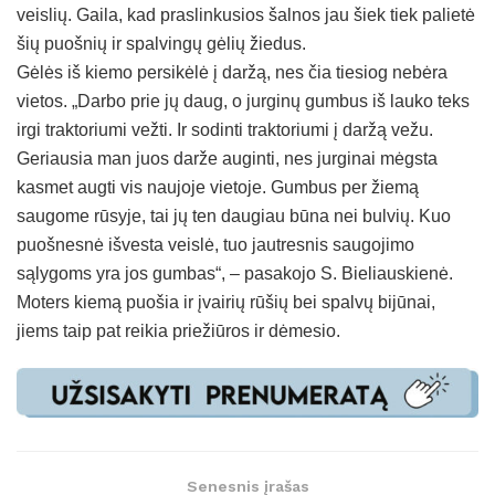
veislių. Gaila, kad praslinkusios šalnos jau šiek tiek palietė
šių puošnių ir spalvingų gėlių žiedus.
Gėlės iš kiemo persikėlė į daržą, nes čia tiesiog nebėra
vietos. „Darbo prie jų daug, o jurginų gumbus iš lauko teks
irgi traktoriumi vežti. Ir sodinti traktoriumi į daržą vežu.
Geriausia man juos darže auginti, nes jurginai mėgsta
kasmet augti vis naujoje vietoje. Gumbus per žiemą
saugome rūsyje, tai jų ten daugiau būna nei bulvių. Kuo
puošnesnė išvesta veislė, tuo jautresnis saugojimo
sąlygoms yra jos gumbas“, – pasakojo S. Bieliauskienė.
Moters kiemą puošia ir įvairių rūšių bei spalvų bijūnai,
jiems taip pat reikia priežiūros ir dėmesio.
Senesnis įrašas