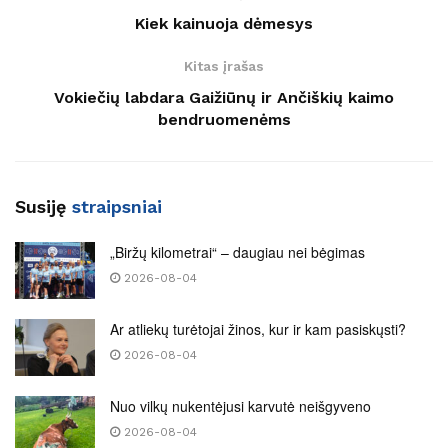
Kiek kainuoja dėmesys
Kitas įrašas
Vokiečių labdara Gaižiūnų ir Ančiškių kaimo
bendruomenėms
Susiję
straipsniai
„Biržų kilometrai“ – daugiau nei bėgimas
2026-08-04
Ar atliekų turėtojai žinos, kur ir kam pasiskųsti?
2026-08-04
Nuo vilkų nukentėjusi karvutė neišgyveno
2026-08-04