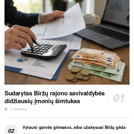
Sudarytas Biržų rajono savivaldybės
didžiausių įmonių šimtukas
0 SHARES
Vytauto gatvės grimasos, arba užsitęsusi Biržų gėda