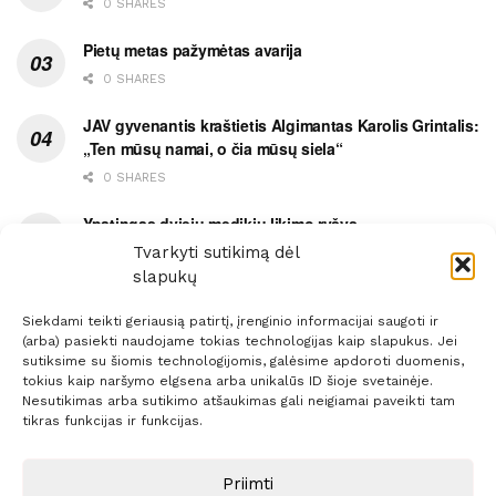
0 SHARES
Pietų metas pažymėtas avarija
0 SHARES
JAV gyvenantis kraštietis Algimantas Karolis Grintalis:
„Ten mūsų namai, o čia mūsų siela“
0 SHARES
Ypatingas dviejų medikių likimo ryšys
Tvarkyti sutikimą dėl
0 SHARES
slapukų
Siekdami teikti geriausią patirtį, įrenginio informacijai saugoti ir
(arba) pasiekti naudojame tokias technologijas kaip slapukus. Jei
sutiksime su šiomis technologijomis, galėsime apdoroti duomenis,
tokius kaip naršymo elgsena arba unikalūs ID šioje svetainėje.
Prenumerata
Reklama
Taisyklės
Kontaktai
Nesutikimas arba sutikimo atšaukimas gali neigiamai paveikti tam
tikras funkcijas ir funkcijas.
Sprendimas:
ITBrolis
Priimti