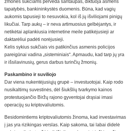
žmonės sukčiams perveda santaupas, diktuoja asmens
tapatybės, bankininkystės duomenis. Būna, kad vagių
aukomis tapusieji to nesuvokia, kol iš jų išviliojami pinigų
likučiai. Tarp aukų – ir neva artimuosius gelbėjantys, ir
netikėtai aplankiusia internetine meile patikėjusieji ar
daktarėliui padėti norėjusieji.
Kelis sykius sukčiais vis patikinčius asmenis policijos
pareigūnai vadina „sisteminiais“. Apmaudu, kad tarp jų yra
ir išsilavinusių, gerus darbus turinčių žmonių.
Paskambino ir suviliojo
Dar viena nukentėjusiųjų grupė – investuotojai. Kaip rodo
nusikaltimų suvestinės, dėl šiukšlių tvarkymo kainos
protestuojančio Biržų rajono gyventojai drąsiai imasi
operacijų su kriptovaliutomis.
Besidomintiems kriptovaliutomis žinoma, kad investavimas
į jas yra rizikingas verslas. Kaip sakoma, tai labai didelė