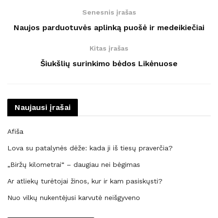
Senesnis įrašas
Naujos parduotuvės aplinką puošė ir medeikiečiai
Kitas įrašas
Šiukšlių surinkimo bėdos Likėnuose
Naujausi įrašai
Afiša
Lova su patalynės dėže: kada ji iš tiesų praverčia?
„Biržų kilometrai“ – daugiau nei bėgimas
Ar atliekų turėtojai žinos, kur ir kam pasiskųsti?
Nuo vilkų nukentėjusi karvutė neišgyveno