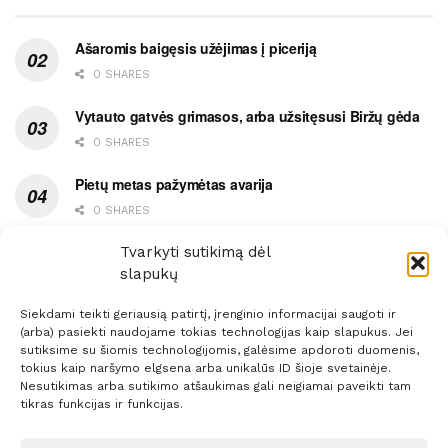
Ašaromis baigęsis užėjimas į piceriją
0 SHARES
Vytauto gatvės grimasos, arba užsitęsusi Biržų gėda
0 SHARES
Pietų metas pažymėtas avarija
0 SHARES
Ypatingas dviejų medikių likimo ryšys
Tvarkyti sutikimą dėl
slapukų
0 SHARES
Siekdami teikti geriausią patirtį, įrenginio informacijai saugoti ir
(arba) pasiekti naudojame tokias technologijas kaip slapukus. Jei
sutiksime su šiomis technologijomis, galėsime apdoroti duomenis,
tokius kaip naršymo elgsena arba unikalūs ID šioje svetainėje.
Nesutikimas arba sutikimo atšaukimas gali neigiamai paveikti tam
Prenumerata
Reklama
Taisyklės
Kontaktai
tikras funkcijas ir funkcijas.