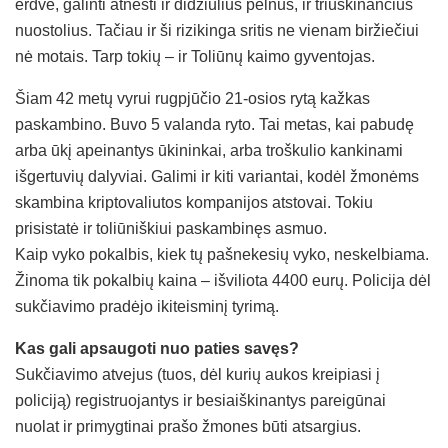
erdvė, galinti atnešti ir didžiulius pelnus, ir triuškinančius
nuostolius. Tačiau ir ši rizikinga sritis ne vienam biržiečiui
nė motais. Tarp tokių – ir Toliūnų kaimo gyventojas.
Šiam 42 metų vyrui rugpjūčio 21-osios rytą kažkas
paskambino. Buvo 5 valanda ryto. Tai metas, kai pabudę
arba ūkį apeinantys ūkininkai, arba troškulio kankinami
išgertuvių dalyviai. Galimi ir kiti variantai, kodėl žmonėms
skambina kriptovaliutos kompanijos atstovai. Tokiu
prisistatė ir toliūniškiui paskambinęs asmuo.
Kaip vyko pokalbis, kiek tų pašnekesių vyko, neskelbiama.
Žinoma tik pokalbių kaina – išviliota 4400 eurų. Policija dėl
sukčiavimo pradėjo ikiteisminį tyrimą.
Kas gali apsaugoti nuo paties savęs?
Sukčiavimo atvejus (tuos, dėl kurių aukos kreipiasi į
policiją) registruojantys ir besiaiškinantys pareigūnai
nuolat ir primygtinai prašo žmones būti atsargius.