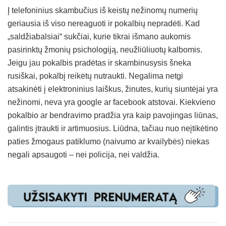
Į telefoninius skambučius iš keistų nežinomų numerių
geriausia iš viso nereaguoti ir pokalbių nepradėti. Kad
„saldžiabalsiai“ sukčiai, kurie tikrai išmano aukomis
pasirinktų žmonių psichologiją, neužliūliuotų kalbomis.
Jeigu jau pokalbis pradėtas ir skambinusysis šneka
rusiškai, pokalbį reikėtų nutraukti. Negalima netgi
atsakinėti į elektroninius laiškus, žinutes, kurių siuntėjai yra
nežinomi, neva yra google ar facebook atstovai. Kiekvieno
pokalbio ar bendravimo pradžia yra kaip pavojingas liūnas,
galintis įtraukti ir artimuosius. Liūdna, tačiau nuo neįtikėtino
paties žmogaus patiklumo (naivumo ar kvailybės) niekas
negali apsaugoti – nei policija, nei valdžia.