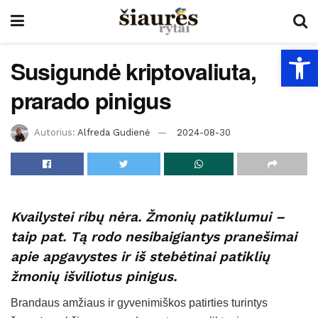
Open
Susigundė kriptovaliuta,
prarado pinigus
Autorius:
Alfreda Gudienė
2024-08-30
Kvailystei ribų nėra. Žmonių patiklumui –
taip pat. Tą rodo nesibaigiantys pranešimai
apie apgavystes ir iš stebėtinai patiklių
žmonių išviliotus pinigus.
Brandaus amžiaus ir gyvenimiškos patirties turintys