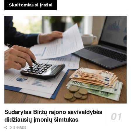
Skaitomiausi įrašai
Sudarytas Biržų rajono savivaldybės
didžiausių įmonių šimtukas
0 SHARES