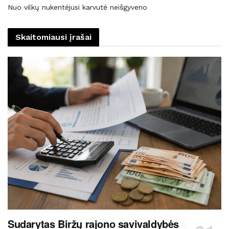
Nuo vilkų nukentėjusi karvutė neišgyveno
Skaitomiausi įrašai
Sudarytas Biržų rajono savivaldybės