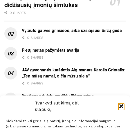
didžiausių įmonių šimtukas
0 SHARES
Vytauto gatvės grimasos, arba užsitęsusi Biržų gėda
0 SHARES
Pietų metas pažymėtas avarija
0 SHARES
JAV gyvenantis kraštietis Algimantas Karolis Grintalis:
„Ten mūsų namai, o čia mūsų siela“
0 SHARES
Ypatingas dviejų medikių likimo ryšys
Tvarkyti sutikimą dėl
0 SHARES
slapukų
Siekdami teikti geriausią patirtį, įrenginio informacijai saugoti ir
(arba) pasiekti naudojame tokias technologijas kaip slapukus. Jei