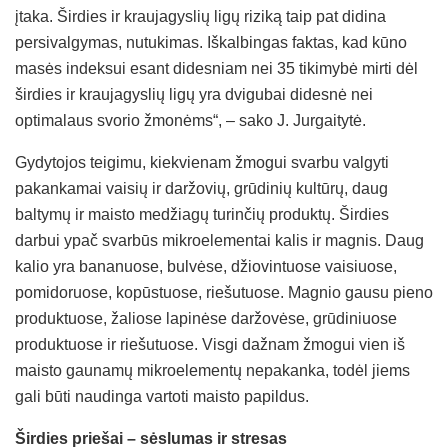
įtaka. Širdies ir kraujagyslių ligų riziką taip pat didina
persivalgymas, nutukimas. Iškalbingas faktas, kad kūno
masės indeksui esant didesniam nei 35 tikimybė mirti dėl
širdies ir kraujagyslių ligų yra dvigubai didesnė nei
optimalaus svorio žmonėms“, – sako J. Jurgaitytė.
Gydytojos teigimu, kiekvienam žmogui svarbu valgyti
pakankamai vaisių ir daržovių, grūdinių kultūrų, daug
baltymų ir maisto medžiagų turinčių produktų. Širdies
darbui ypač svarbūs mikroelementai kalis ir magnis. Daug
kalio yra bananuose, bulvėse, džiovintuose vaisiuose,
pomidoruose, kopūstuose, riešutuose. Magnio gausu pieno
produktuose, žaliose lapinėse daržovėse, grūdiniuose
produktuose ir riešutuose. Visgi dažnam žmogui vien iš
maisto gaunamų mikroelementų nepakanka, todėl jiems
gali būti naudinga vartoti maisto papildus.
Širdies priešai – sėslumas ir stresas