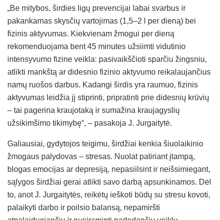
„Be mitybos, širdies ligų prevencijai labai svarbus ir
pakankamas skysčių vartojimas (1,5–2 l per dieną) bei
fizinis aktyvumas. Kiekvienam žmogui per dieną
rekomenduojama bent 45 minutes užsiimti vidutinio
intensyvumo fizine veikla: pasivaikščioti sparčiu žingsniu,
atlikti mankštą ar didesnio fizinio aktyvumo reikalaujančius
namų ruošos darbus. Kadangi širdis yra raumuo, fizinis
aktyvumas leidžia jį stiprinti, pripratinti prie didesnių krūvių
– tai pagerina kraujotaką ir sumažina kraujagyslių
užsikimšimo tikimybę“, – pasakoja J. Jurgaitytė.
Galiausiai, gydytojos teigimu, širdžiai kenkia šiuolaikinio
žmogaus palydovas – stresas. Nuolat patiriant įtampą,
blogas emocijas ar depresiją, nepasiilsint ir neišsimiegant,
sąlygos širdžiai gerai atlikti savo darbą apsunkinamos. Dėl
to, anot J. Jurgaitytės, reikėtų ieškoti būdų su stresu kovoti,
palaikyti darbo ir poilsio balansą, nepamiršti