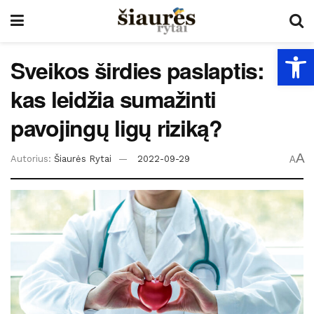
Open
Sveikos širdies paslaptis:
kas leidžia sumažinti
pavojingų ligų riziką?
A
Autorius:
Šiaurės Rytai
2022-09-29
A