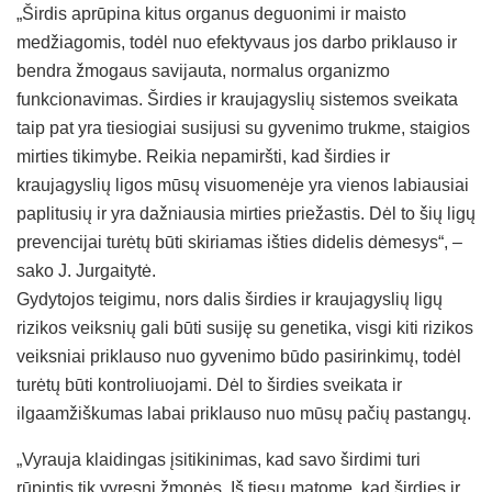
„Širdis aprūpina kitus organus deguonimi ir maisto
medžiagomis, todėl nuo efektyvaus jos darbo priklauso ir
bendra žmogaus savijauta, normalus organizmo
funkcionavimas. Širdies ir kraujagyslių sistemos sveikata
taip pat yra tiesiogiai susijusi su gyvenimo trukme, staigios
mirties tikimybe. Reikia nepamiršti, kad širdies ir
kraujagyslių ligos mūsų visuomenėje yra vienos labiausiai
paplitusių ir yra dažniausia mirties priežastis. Dėl to šių ligų
prevencijai turėtų būti skiriamas išties didelis dėmesys“, –
sako J. Jurgaitytė.
Gydytojos teigimu, nors dalis širdies ir kraujagyslių ligų
rizikos veiksnių gali būti susiję su genetika, visgi kiti rizikos
veiksniai priklauso nuo gyvenimo būdo pasirinkimų, todėl
turėtų būti kontroliuojami. Dėl to širdies sveikata ir
ilgaamžiškumas labai priklauso nuo mūsų pačių pastangų.
„Vyrauja klaidingas įsitikinimas, kad savo širdimi turi
rūpintis tik vyresni žmonės. Iš tiesų matome, kad širdies ir