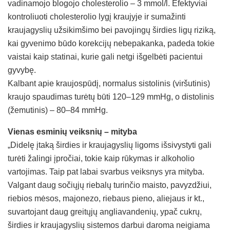
vadinamojo blogojo cholesterolio – 3 mmol/l. Efektyviai
kontroliuoti cholesterolio lygį kraujyje ir sumažinti
kraujagyslių užsikimšimo bei pavojingų širdies ligų riziką,
kai gyvenimo būdo korekcijų nebepakanka, padeda tokie
vaistai kaip statinai, kurie gali netgi išgelbėti pacientui
gyvybę.
Kalbant apie kraujospūdį, normalus sistolinis (viršutinis)
kraujo spaudimas turėtų būti 120–129 mmHg, o distolinis
(žemutinis) – 80–84 mmHg.
Vienas esminių veiksnių – mityba
„Didelę įtaką širdies ir kraujagyslių ligoms išsivystyti gali
turėti žalingi įpročiai, tokie kaip rūkymas ir alkoholio
vartojimas. Taip pat labai svarbus veiksnys yra mityba.
Valgant daug sočiųjų riebalų turinčio maisto, pavyzdžiui,
riebios mėsos, majonezo, riebaus pieno, aliejaus ir kt.,
suvartojant daug greitųjų angliavandenių, ypač cukrų,
širdies ir kraujagyslių sistemos darbui daroma neigiama