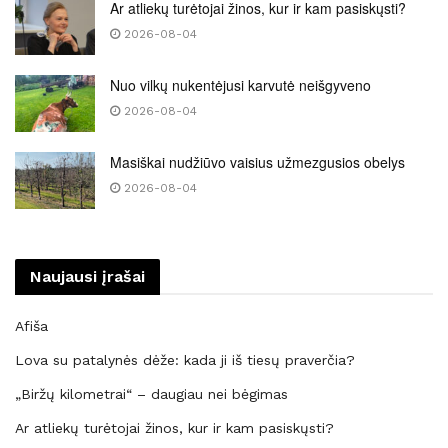
Ar atliekų turėtojai žinos, kur ir kam pasiskųsti?
2026-08-04
Nuo vilkų nukentėjusi karvutė neišgyveno
2026-08-04
Masiškai nudžiūvo vaisius užmezgusios obelys
2026-08-04
Naujausi įrašai
Afiša
Lova su patalynės dėže: kada ji iš tiesų praverčia?
„Biržų kilometrai“ – daugiau nei bėgimas
Ar atliekų turėtojai žinos, kur ir kam pasiskųsti?