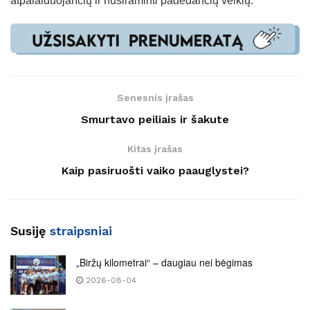
atpalaiduojančių ir nusiraminti padedančių veiklų.
Senesnis įrašas
Smurtavo peiliais ir šakute
Kitas įrašas
Kaip pasiruošti vaiko paauglystei?
Susiję
straipsniai
„Biržų kilometrai“ – daugiau nei bėgimas
2026-08-04