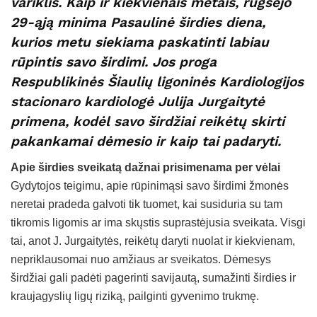
variklis. Kaip ir kiekvienais metais, rugsėjo
29-ąją minima Pasaulinė širdies diena,
kurios metu siekiama paskatinti labiau
rūpintis savo širdimi. Jos proga
Respublikinės Šiaulių ligoninės Kardiologijos
stacionaro kardiologė Julija Jurgaitytė
primena, kodėl savo širdžiai reikėtų skirti
pakankamai dėmesio ir kaip tai padaryti.
Apie širdies sveikatą dažnai prisimenama per vėlai
Gydytojos teigimu, apie rūpinimąsi savo širdimi žmonės
neretai pradeda galvoti tik tuomet, kai susiduria su tam
tikromis ligomis ar ima skųstis suprastėjusia sveikata. Visgi
tai, anot J. Jurgaitytės, reikėtų daryti nuolat ir kiekvienam,
nepriklausomai nuo amžiaus ar sveikatos. Dėmesys
širdžiai gali padėti pagerinti savijautą, sumažinti širdies ir
kraujagyslių ligų riziką, pailginti gyvenimo trukmę.