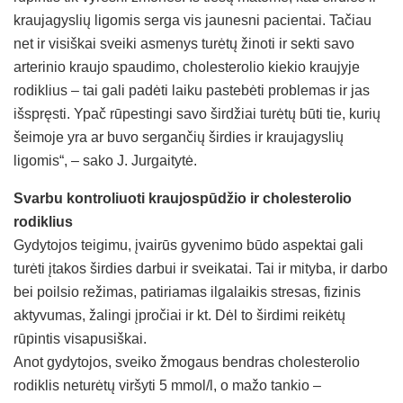
kraujagyslių ligomis serga vis jaunesni pacientai. Tačiau
net ir visiškai sveiki asmenys turėtų žinoti ir sekti savo
arterinio kraujo spaudimo, cholesterolio kiekio kraujyje
rodiklius – tai gali padėti laiku pastebėti problemas ir jas
išspręsti. Ypač rūpestingi savo širdžiai turėtų būti tie, kurių
šeimoje yra ar buvo sergančių širdies ir kraujagyslių
ligomis“, – sako J. Jurgaitytė.
Svarbu kontroliuoti kraujospūdžio ir cholesterolio
rodiklius
Gydytojos teigimu, įvairūs gyvenimo būdo aspektai gali
turėti įtakos širdies darbui ir sveikatai. Tai ir mityba, ir darbo
bei poilsio režimas, patiriamas ilgalaikis stresas, fizinis
aktyvumas, žalingi įpročiai ir kt. Dėl to širdimi reikėtų
rūpintis visapusiškai.
Anot gydytojos, sveiko žmogaus bendras cholesterolio
rodiklis neturėtų viršyti 5 mmol/l, o mažo tankio –