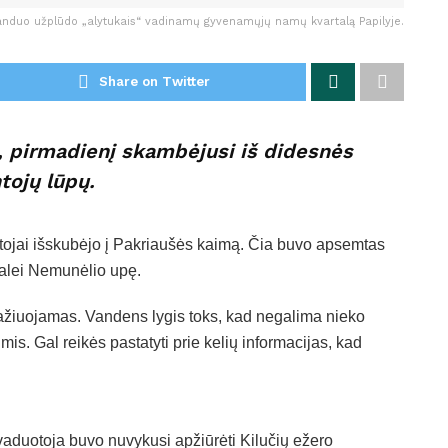
anduo užplūdo „alytukais“ vadinamų gyvenamųjų namų kvartalą Papilyje.
Share on Twitter
, pirmadienį skambėjusi iš didesnės
tojų lūpų.
tojai išskubėjo į Pakriaušės kaimą. Čia buvo apsemtas
 palei Nemunėlio upę.
važiuojamas. Vandens lygis toks, kad negalima nieko
mis. Gal reikės pastatyti prie kelių informacijas, kad
aduotoja buvo nuvykusi apžiūrėti Kilučių ežero