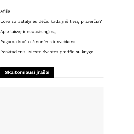
Afiša
Lova su patalynės dėže: kada ji iš tiesų praverčia?
Apie laisvę ir nepasirengimą
Pagarba krašto žmonėms ir svečiams
Penktadienis. Miesto šventės pradžia su knyga
Skaitomiausi įrašai