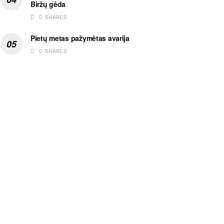
Biržų gėda
0 SHARES
Pietų metas pažymėtas avarija
0 SHARES