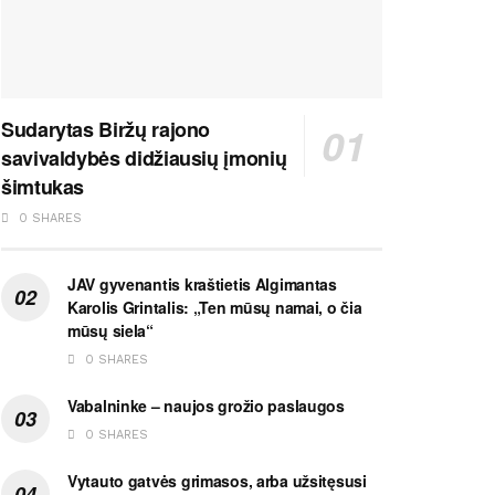
Sudarytas Biržų rajono
savivaldybės didžiausių įmonių
šimtukas
0 SHARES
JAV gyvenantis kraštietis Algimantas
Karolis Grintalis: „Ten mūsų namai, o čia
mūsų siela“
0 SHARES
Vabalninke – naujos grožio paslaugos
0 SHARES
Vytauto gatvės grimasos, arba užsitęsusi