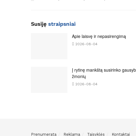
Susiję
straipsniai
Apie laisvę ir nepasirengimą
2026-08-04
Į rytinę mankštą susirinko gausy
žmonių
2026-08-04
Prenumerata
Reklama
Taisyklės
Kontaktai