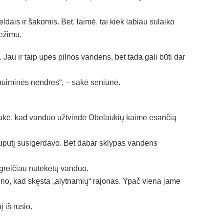
dais ir šakomis. Bet, laimė, tai kiek labiau sulaiko
ežimu.
Jau ir taip upės pilnos vandens, bet tada gali būti dar
 nuiminės nendres“, – sakė seniūnė.
sakė, kad vanduo užtvindė Obelaukių kaime esančią
ruputį susigerdavo. Bet dabar sklypas vandens
d greičiau nutekėtų vanduo.
no, kad skęsta „alytnamių“ rajonas. Ypač viena jame
 iš rūsio.