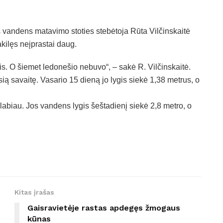
 vandens matavimo stoties stebėtoja Rūta Vilčinskaitė
ilęs neįprastai daug.
s. O šiemet ledonešio nebuvo“, – sakė R. Vilčinskaitė.
sią savaitę. Vasario 15 dieną jo lygis siekė 1,38 metrus, o
abiau. Jos vandens lygis šeštadienį siekė 2,8 metro, o
Kitas įrašas
Gaisravietėje rastas apdegęs žmogaus
kūnas