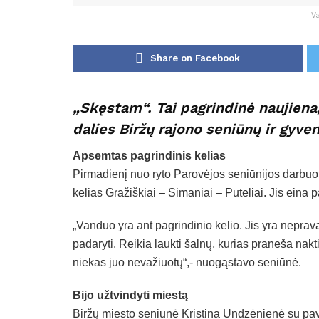
V
Share on Facebook
„Skęstam“. Tai pagrindinė naujiena
dalies Biržų rajono seniūnų ir gyven
Apsemtas pagrindinis kelias
Pirmadienį nuo ryto Parovėjos seniūnijos darbuo
kelias Gražiškiai – Simaniai – Puteliai. Jis eina
„Vanduo yra ant pagrindinio kelio. Jis yra nepra
padaryti. Reikia laukti šalnų, kurias praneša nakti
niekas juo nevažiuotų“,- nuogąstavo seniūnė.
Bijo užtvindyti miestą
Biržų miesto seniūnė Kristina Undzėnienė su pav