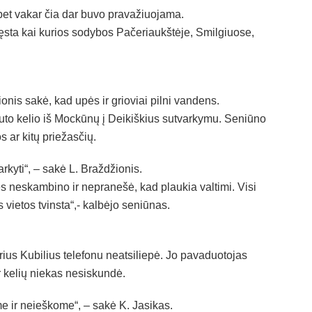
 bet vakar čia dar buvo pravažiuojama.
sta kai kurios sodybos Pačeriaukštėje, Smilgiuose,
nis sakė, kad upės ir grioviai pilni vandens.
uto kelio iš Mockūnų į Deikiškius sutvarkymu. Seniūno
s ar kitų priežasčių.
arkyti“, – sakė L. Braždžionis.
 neskambino ir nepranešė, kad plaukia valtimi. Visi
 vietos tvinsta“,- kalbėjo seniūnas.
ius Kubilius telefonu neatsiliepė. Jo pavaduotojas
 kelių niekas nesiskundė.
 ir neieškome“, – sakė K. Jasikas.