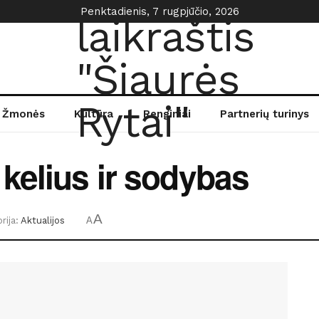
Penktadienis, 7 rugpjūčio, 2026
Žmonės
Kultūra
Renginiai
Partnerių turinys
kelius ir sodybas
A
rija:
Aktualijos
A