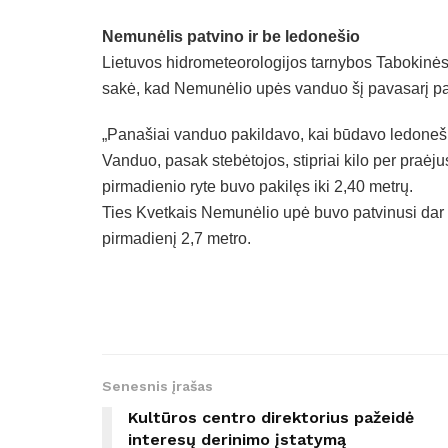
Nemunėlis patvino ir be ledonešio
Lietuvos hidrometeorologijos tarnybos Tabokinės
sakė, kad Nemunėlio upės vanduo šį pavasarį pak
„Panašiai vanduo pakildavo, kai būdavo ledoneši
Vanduo, pasak stebėtojos, stipriai kilo per praėju
pirmadienio ryte buvo pakilęs iki 2,40 metrų.
Ties Kvetkais Nemunėlio upė buvo patvinusi dar l
pirmadienį 2,7 metro.
Senesnis įrašas
Kultūros centro direktorius pažeidė
interesų derinimo įstatymą