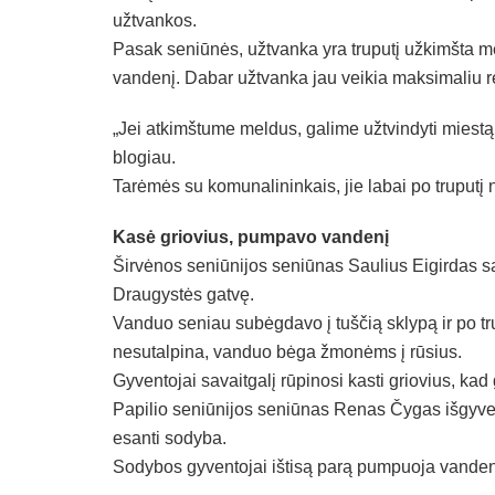
užtvankos.
Pasak seniūnės, užtvanka yra truputį užkimšta mel
vandenį. Dabar užtvanka jau veikia maksimaliu r
„Jei atkimštume meldus, galime užtvindyti miestą. 
blogiau.
Tarėmės su komunalininkais, jie labai po truputį
Kasė griovius, pumpavo vandenį
Širvėnos seniūnijos seniūnas Saulius Eigirdas 
Draugystės gatvę.
Vanduo seniau subėgdavo į tuščią sklypą ir po t
nesutalpina, vanduo bėga žmonėms į rūsius.
Gyventojai savaitgalį rūpinosi kasti griovius, ka
Papilio seniūnijos seniūnas Renas Čygas išgyve
esanti sodyba.
Sodybos gyventojai ištisą parą pumpuoja vandenį