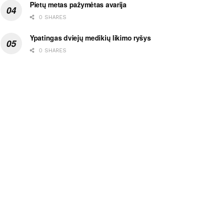
Pietų metas pažymėtas avarija
0 SHARES
Ypatingas dviejų medikių likimo ryšys
0 SHARES