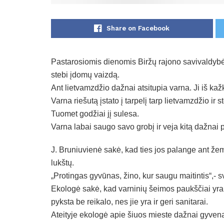
Share on Facebook
Pastarosiomis dienomis Biržų rajono savivaldybė
stebi įdomų vaizdą.
Ant lietvamzdžio dažnai atsitupia varna. Ji iš kažk
Varna riešutą įstato į tarpelį tarp lietvamzdžio ir st
Tuomet godžiai jį sulesa.
Varna labai saugo savo grobį ir veja kitą dažnai 
J. Bruniuvienė sakė, kad ties jos palange ant že
lukštų.
„Protingas gyvūnas, žino, kur saugu maitintis“,- s
Ekologė sakė, kad varninių šeimos paukščiai yra 
pyksta be reikalo, nes jie yra ir geri sanitarai.
Ateityje ekologė apie šiuos mieste dažnai gyven