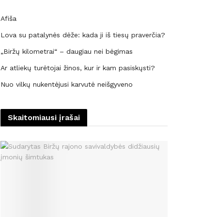
Afiša
Lova su patalynės dėže: kada ji iš tiesų praverčia?
„Biržų kilometrai“ – daugiau nei bėgimas
Ar atliekų turėtojai žinos, kur ir kam pasiskųsti?
Nuo vilkų nukentėjusi karvutė neišgyveno
Skaitomiausi įrašai