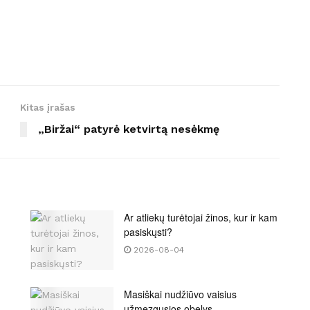
Kitas įrašas
„Biržai“ patyrė ketvirtą nesėkmę
Ar atliekų turėtojai žinos, kur ir kam
pasiskųsti?
2026-08-04
Masiškai nudžiūvo vaisius
užmezgusios obelys