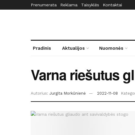
Prenumerata
Reklama
Taisyklės
Kontaktai
Pradinis
Aktualijos
Nuomonės
Varna riešutus g
Autorius:
Jurgita Morkūnienė
2022-11-08
Kategor