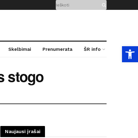
Open
Skelbimai
Prenumerata
ŠR info
s stogo
Naujausi įrašai