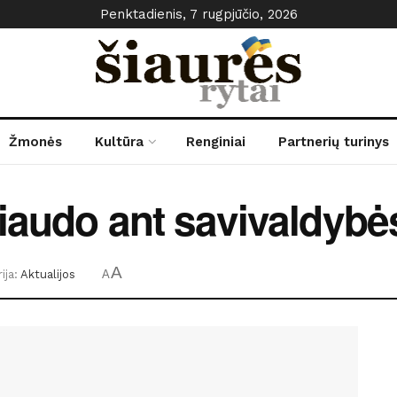
Penktadienis, 7 rugpjūčio, 2026
Žmonės
Kultūra
Renginiai
Partnerių turinys
liaudo ant savivaldybė
A
ija:
Aktualijos
A