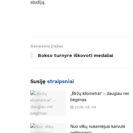
studiją.
Senesnis įrašas
Bokso turnyre iškovoti medaliai
Susiję
straipsniai
„Biržų kilometrai“ – daugiau nei
bėgimas
2026-08-04
Nuo vilkų nukentėjusi karvutė
neišgyveno