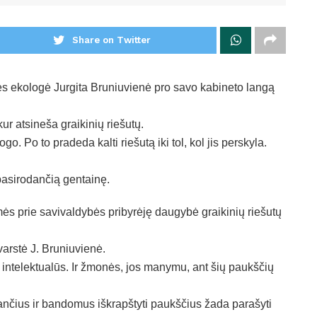
Share on Twitter
s ekologė Jurgita Bruniuvienė pro savo kabineto langą
ur atsineša graikinių riešutų.
ogo. Po to pradeda kalti riešutą iki tol, kol jis perskyla.
pasirodančią gentainę.
mės prie savivaldybės pribyrėję daugybė graikinių riešutų
varstė J. Bruniuvienė.
intelektualūs. Ir žmonės, jos manymu, ant šių paukščių
ančius ir bandomus iškrapštyti paukščius žada parašyti