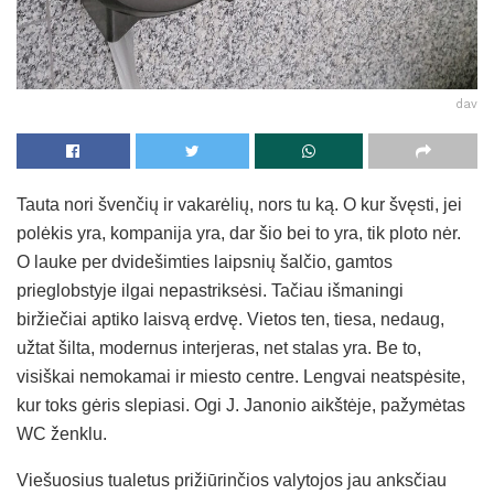
dav
Tauta nori švenčių ir vakarėlių, nors tu ką. O kur švęsti, jei
polėkis yra, kompanija yra, dar šio bei to yra, tik ploto nėr.
O lauke per dvidešimties laipsnių šalčio, gamtos
prieglobstyje ilgai nepastriksėsi. Tačiau išmaningi
biržiečiai aptiko laisvą erdvę. Vietos ten, tiesa, nedaug,
užtat šilta, modernus interjeras, net stalas yra. Be to,
visiškai nemokamai ir miesto centre. Lengvai neatspėsite,
kur toks gėris slepiasi. Ogi J. Janonio aikštėje, pažymėtas
WC ženklu.
Viešuosius tualetus prižiūrinčios valytojos jau anksčiau