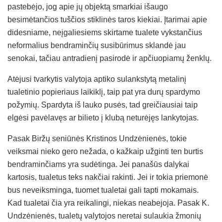
pastebėjo, jog apie jų objektą smarkiai išaugo
besimėtančios tuščios stiklinės taros kiekiai. Įtarimai apie
didesniame, neįgaliesiems skirtame tualete vykstančius
neformalius bendraminčių susibūrimus sklandė jau
senokai, tačiau antradienį pasirodė ir apčiuopiamų ženklų.
Atėjusi tvarkytis valytoja aptiko sulankstytą metalinį
tualetinio popieriaus laikiklį, taip pat yra durų spardymo
požymių. Spardyta iš lauko pusės, tad greičiausiai taip
elgėsi pavėlavęs ar bilieto į klubą neturėjęs lankytojas.
Pasak Biržų seniūnės Kristinos Undzėnienės, tokie
veiksmai nieko gero nežada, o kažkaip užginti ten burtis
bendraminčiams yra sudėtinga. Jei panašūs dalykai
kartosis, tualetus teks nakčiai rakinti. Jei ir tokia priemonė
bus neveiksminga, tuomet tualetai gali tapti mokamais.
Kad tualetai čia yra reikalingi, niekas neabejoja. Pasak K.
Undzėnienės, tualetų valytojos neretai sulaukia žmonių