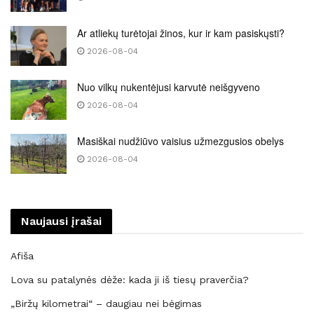
Ar atliekų turėtojai žinos, kur ir kam pasiskųsti?
2026-08-04
Nuo vilkų nukentėjusi karvutė neišgyveno
2026-08-04
Masiškai nudžiūvo vaisius užmezgusios obelys
2026-08-04
Naujausi įrašai
Afiša
Lova su patalynės dėže: kada ji iš tiesų praverčia?
„Biržų kilometrai“ – daugiau nei bėgimas