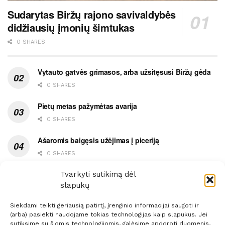
Sudarytas Biržų rajono savivaldybės
didžiausių įmonių šimtukas
0 SHARES
Vytauto gatvės grimasos, arba užsitęsusi Biržų gėda
0 SHARES
Pietų metas pažymėtas avarija
0 SHARES
Ašaromis baigęsis užėjimas į piceriją
0 SHARES
Ypatingas dviejų medikių likimo ryšys
Tvarkyti sutikimą dėl
slapukų
0 SHARES
Siekdami teikti geriausią patirtį, įrenginio informacijai saugoti ir
(arba) pasiekti naudojame tokias technologijas kaip slapukus. Jei
sutiksime su šiomis technologijomis, galėsime apdoroti duomenis,