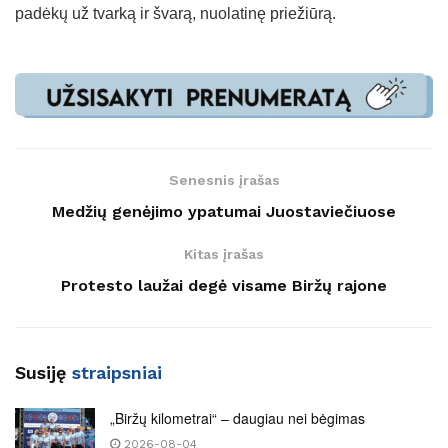
padėkų už tvarką ir švarą, nuolatinę priežiūrą.
Senesnis įrašas
Medžių genėjimo ypatumai Juostaviečiuose
Kitas įrašas
Protesto laužai degė visame Biržų rajone
Susiję
straipsniai
„Biržų kilometrai“ – daugiau nei bėgimas
2026-08-04