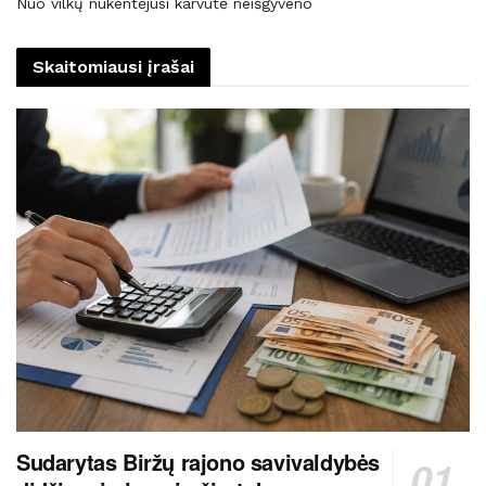
Nuo vilkų nukentėjusi karvutė neišgyveno
Skaitomiausi įrašai
Sudarytas Biržų rajono savivaldybės