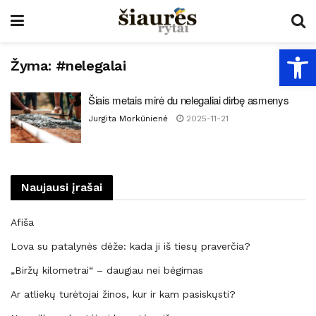
Open
Žyma:
#nelegalai
Šiais metais mirė du nelegaliai dirbę asmenys
Jurgita Morkūnienė
2025-11-21
Naujausi įrašai
Afiša
Lova su patalynės dėže: kada ji iš tiesų praverčia?
„Biržų kilometrai“ – daugiau nei bėgimas
Ar atliekų turėtojai žinos, kur ir kam pasiskųsti?