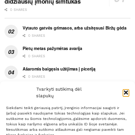
didžiausių įmonių šimtukas
0 SHARES
Vytauto gatvės grimasos, arba užsitęsusi Biržų gėda
0 SHARES
Pietų metas pažymėtas avarija
0 SHARES
Ašaromis baigęsis užėjimas į piceriją
0 SHARES
Ypatingas dviejų medikių likimo ryšys
Tvarkyti sutikimą dėl
slapukų
0 SHARES
Siekdami teikti geriausią patirtį, įrenginio informacijai saugoti ir
(arba) pasiekti naudojame tokias technologijas kaip slapukus. Jei
sutiksime su šiomis technologijomis, galėsime apdoroti duomenis,
tokius kaip naršymo elgsena arba unikalūs ID šioje svetainėje.
Nesutikimas arba sutikimo atšaukimas gali neigiamai paveikti tam
Prenumerata
Reklama
Taisyklės
Kontaktai