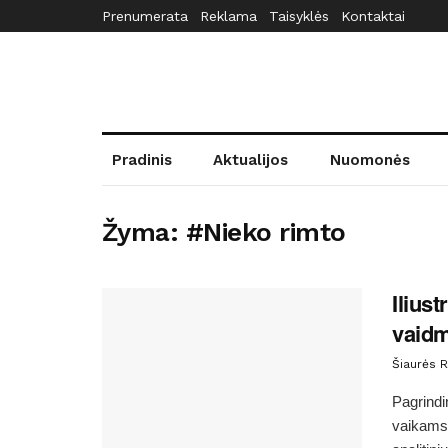
Prenumerata
Reklama
Taisyklės
Kontaktai
Pradinis
Aktualijos
Nuomonės
Žyma:
#Nieko rimto
Ilius
vaidm
Šiaurės R
Pagrindin
vaikams 