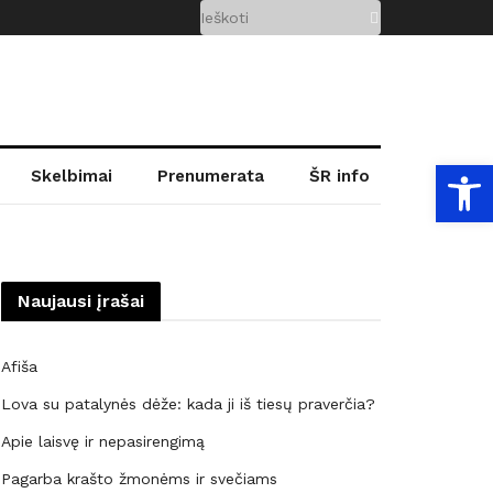
Open
Skelbimai
Prenumerata
ŠR info
Naujausi įrašai
Afiša
Lova su patalynės dėže: kada ji iš tiesų praverčia?
Apie laisvę ir nepasirengimą
Pagarba krašto žmonėms ir svečiams