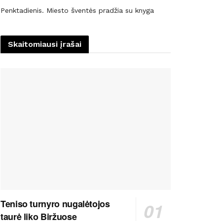
Penktadienis. Miesto šventės pradžia su knyga
Skaitomiausi įrašai
Teniso turnyro nugalėtojos
taurė liko Biržuose