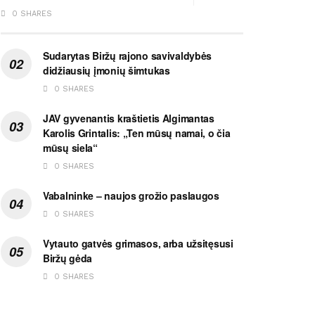
0 SHARES
Sudarytas Biržų rajono savivaldybės
didžiausių įmonių šimtukas
0 SHARES
JAV gyvenantis kraštietis Algimantas
Karolis Grintalis: „Ten mūsų namai, o čia
mūsų siela“
0 SHARES
Vabalninke – naujos grožio paslaugos
0 SHARES
Vytauto gatvės grimasos, arba užsitęsusi
Biržų gėda
0 SHARES