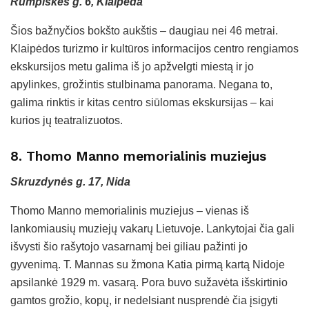
Rumpiškės g. 6, Klaipėda
Šios bažnyčios bokšto aukštis – daugiau nei 46 metrai.
Klaipėdos turizmo ir kultūros informacijos centro rengiamos
ekskursijos metu galima iš jo apžvelgti miestą ir jo
apylinkes, grožintis stulbinama panorama. Negana to,
galima rinktis ir kitas centro siūlomas ekskursijas – kai
kurios jų teatralizuotos.
8. Thomo Manno memorialinis muziejus
Skruzdynės g. 17, Nida
Thomo Manno memorialinis muziejus – vienas iš
lankomiausių muziejų vakarų Lietuvoje. Lankytojai čia gali
išvysti šio rašytojo vasarnamį bei giliau pažinti jo
gyvenimą. T. Mannas su žmona Katia pirmą kartą Nidoje
apsilankė 1929 m. vasarą. Pora buvo sužavėta išskirtinio
gamtos grožio, kopų, ir nedelsiant nusprendė čia įsigyti