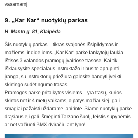
vasarnamį.
9. „Kar Kar“ nuotykių parkas
H. Manto g. 81, Klaipėda
Šis nuotykių parkas – tikras svajonės išsipildymas ir
mažiems, ir dideliems. „Kar Kar“ parke lankytojų laukia
ištisos 3 valandos pramogų įvairiose trasose. Kai tik
išklausysite specialaus instruktažo ir būsite aprūpinti
įranga, su instruktorių priežiūra galėsite bandyti įveikti
skirtingo sudėtingumo trasas.
Pramogos parke pritaikytos visiems – yra trasų, kurios
skirtos net ir 4 metų vaikams, o patys mažiausieji gali
smagiai pažaisti uždarame labirinte. Šiame nuotykių parke
drąsiausieji gali išmėginti Tarzano šuolį, leistis sūpynėmis
ar net važiuoti BMX dviračiu ant lyno!