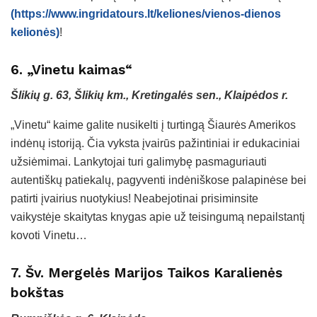
(https://www.ingridatours.lt/keliones/vienos-dienos
kelionės)
!
6. „Vinetu kaimas“
Šlikių g. 63, Šlikių km., Kretingalės sen., Klaipėdos r.
„Vinetu“ kaime galite nusikelti į turtingą Šiaurės Amerikos
indėnų istoriją. Čia vyksta įvairūs pažintiniai ir edukaciniai
užsiėmimai. Lankytojai turi galimybę pasmaguriauti
autentiškų patiekalų, pagyventi indėniškose palapinėse bei
patirti įvairius nuotykius! Neabejotinai prisiminsite
vaikystėje skaitytas knygas apie už teisingumą nepailstantį
kovoti Vinetu…
7. Šv. Mergelės Marijos Taikos Karalienės
bokštas