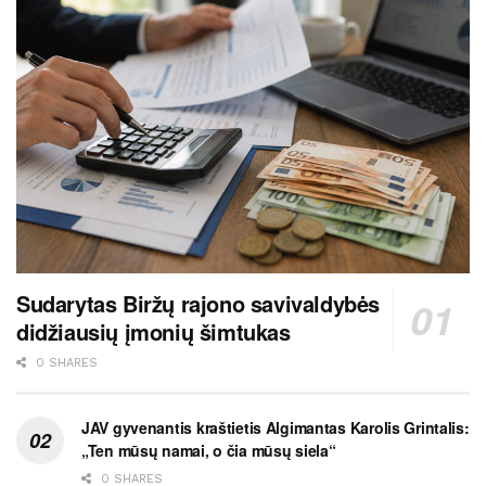
Sudarytas Biržų rajono savivaldybės
didžiausių įmonių šimtukas
0 SHARES
JAV gyvenantis kraštietis Algimantas Karolis Grintalis:
„Ten mūsų namai, o čia mūsų siela“
0 SHARES