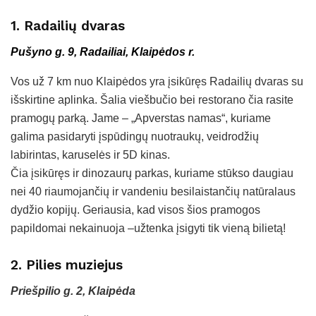
1. Radailių dvaras
Pušyno g. 9, Radailiai, Klaipėdos r.
Vos už 7 km nuo Klaipėdos yra įsikūręs Radailių dvaras su
išskirtine aplinka. Šalia viešbučio bei restorano čia rasite
pramogų parką. Jame – „Apverstas namas“, kuriame
galima pasidaryti įspūdingų nuotraukų, veidrodžių
labirintas, karuselės ir 5D kinas.
Čia įsikūręs ir dinozaurų parkas, kuriame stūkso daugiau
nei 40 riaumojančių ir vandeniu besilaistančių natūralaus
dydžio kopijų. Geriausia, kad visos šios pramogos
papildomai nekainuoja –užtenka įsigyti tik vieną bilietą!
2. Pilies muziejus
Priešpilio g. 2, Klaipėda