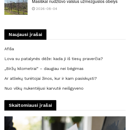
Masiškai nudžiūvo vaisius užmezgusios obelys
2026-08-04
Naujausi įrašai
Afiša
Lova su patalynės dėže: kada ji iš tiesų praverčia?
„Biržų kilometrai“ – daugiau nei bėgimas
Ar atliekų turėtojai žinos, kur ir kam pasiskųsti?
Nuo vilkų nukentėjusi karvutė neišgyveno
Skaitomiausi įrašai