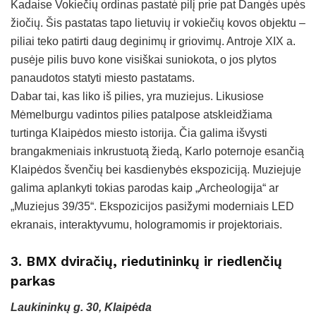
Kadaise Vokiečių ordinas pastatė pilį prie pat Dangės upės
žiočių. Šis pastatas tapo lietuvių ir vokiečių kovos objektu –
piliai teko patirti daug deginimų ir griovimų. Antroje XIX a.
pusėje pilis buvo kone visiškai suniokota, o jos plytos
panaudotos statyti miesto pastatams.
Dabar tai, kas liko iš pilies, yra muziejus. Likusiose
Mėmelburgu vadintos pilies patalpose atskleidžiama
turtinga Klaipėdos miesto istorija. Čia galima išvysti
brangakmeniais inkrustuotą žiedą, Karlo poternoje esančią
Klaipėdos švenčių bei kasdienybės ekspoziciją. Muziejuje
galima aplankyti tokias parodas kaip „Archeologija“ ar
„Muziejus 39/35“. Ekspozicijos pasižymi moderniais LED
ekranais, interaktyvumu, hologramomis ir projektoriais.
3. BMX dviračių, riedutininkų ir riedlenčių
parkas
Laukininkų g. 30, Klaipėda