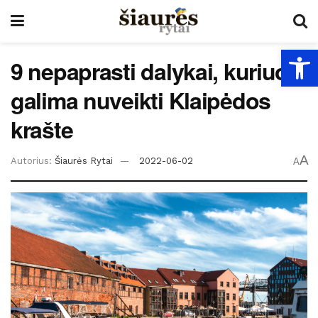
Open
9 nepaprasti dalykai, kuriuos
galima nuveikti Klaipėdos
krašte
A
Autorius:
Šiaurės Rytai
2022-06-02
A