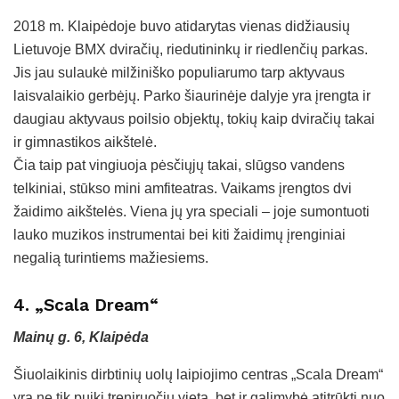
2018 m. Klaipėdoje buvo atidarytas vienas didžiausių
Lietuvoje BMX dviračių, riedutininkų ir riedlenčių parkas.
Jis jau sulaukė milžiniško populiarumo tarp aktyvaus
laisvalaikio gerbėjų. Parko šiaurinėje dalyje yra įrengta ir
daugiau aktyvaus poilsio objektų, tokių kaip dviračių takai
ir gimnastikos aikštelė.
Čia taip pat vingiuoja pėsčiųjų takai, slūgso vandens
telkiniai, stūkso mini amfiteatras. Vaikams įrengtos dvi
žaidimo aikštelės. Viena jų yra speciali – joje sumontuoti
lauko muzikos instrumentai bei kiti žaidimų įrenginiai
negalią turintiems mažiesiems.
4. „Scala Dream“
Mainų g. 6, Klaipėda
Šiuolaikinis dirbtinių uolų laipiojimo centras „Scala Dream“
yra ne tik puiki treniruočių vieta, bet ir galimybė atitrūkti nuo