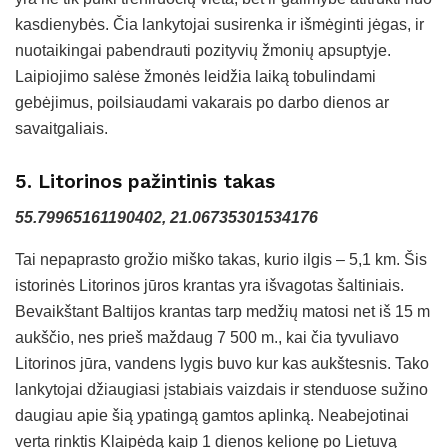
kasdienybės. Čia lankytojai susirenka ir išmėginti jėgas, ir
nuotaikingai pabendrauti pozityvių žmonių apsuptyje.
Laipiojimo salėse žmonės leidžia laiką tobulindami
gebėjimus, poilsiaudami vakarais po darbo dienos ar
savaitgaliais.
5. Litorinos pažintinis takas
55.79965161190402, 21.06735301534176
Tai nepaprasto grožio miško takas, kurio ilgis – 5,1 km. Šis
istorinės Litorinos jūros krantas yra išvagotas šaltiniais.
Bevaikštant Baltijos krantas tarp medžių matosi net iš 15 m
aukščio, nes prieš maždaug 7 500 m., kai čia tyvuliavo
Litorinos jūra, vandens lygis buvo kur kas aukštesnis. Tako
lankytojai džiaugiasi įstabiais vaizdais ir stenduose sužino
daugiau apie šią ypatingą gamtos aplinką. Neabejotinai
verta rinktis Klaipėdą kaip 1 dienos kelionę po Lietuvą