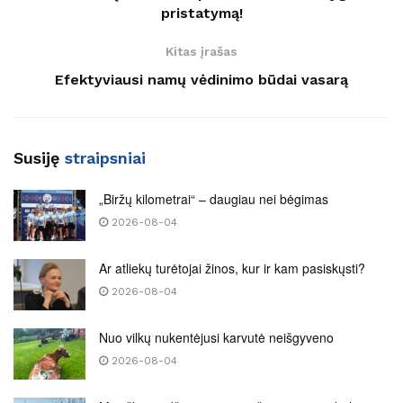
pristatymą!
Kitas įrašas
Efektyviausi namų vėdinimo būdai vasarą
Susiję
straipsniai
„Biržų kilometrai“ – daugiau nei bėgimas
2026-08-04
Ar atliekų turėtojai žinos, kur ir kam pasiskųsti?
2026-08-04
Nuo vilkų nukentėjusi karvutė neišgyveno
2026-08-04