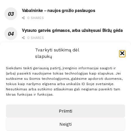
Vabalninke – naujos grožio paslaugos
0 SHARES
Vytauto gatvės grimasos, arba užsitęsusi Biržų gėda
0 SHARES
Pietų metas pažymėtas avarija
Tvarkyti sutikimą dėl
slapukų
0 SHARES
Siekdami teikti geriausią patirtį, įrenginio informacijai saugoti ir
(arba) pasiekti naudojame tokias technologijas kaip slapukus. Jei
sutiksime su šiomis technologijomis, galėsime apdoroti duomenis,
tokius kaip naršymo elgsena arba unikalūs ID šioje svetainėje.
Nesutikimas arba sutikimo atšaukimas gali neigiamai paveikti tam
Prenumerata
Reklama
Taisyklės
Kontaktai
tikras funkcijas ir funkcijas.
Sprendimas:
ITBrolis
Priimti
Neigti
© 2021 Visos teisės saugomos
Siaure.lt